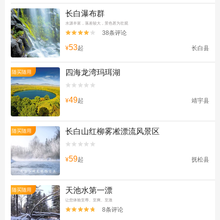
长白瀑布群
水源丰富，落差较大，景色甚为壮观
38条评论


53
¥
起
长白县
四海龙湾玛珥湖
随买随用


49
¥
起
靖宇县
长白山红柳雾凇漂流风景区
随买随用


59
¥
起
抚松县
天池水第一漂
随买随用
让您体验至尊、至爽、至激
8条评论

