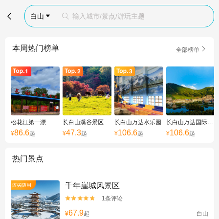

白山
输入城市/景点/游玩主题


本周热门榜单

全部榜单
松花江第一漂
长白山溪谷景区
长白山万达水乐园
长白山万达国际度假区
86.6
47.3
106.6
106.6
¥
起
¥
起
¥
起
¥
起
热门景点
千年崖城风景区
随买随用
1条评论


67.9
¥
起
白山