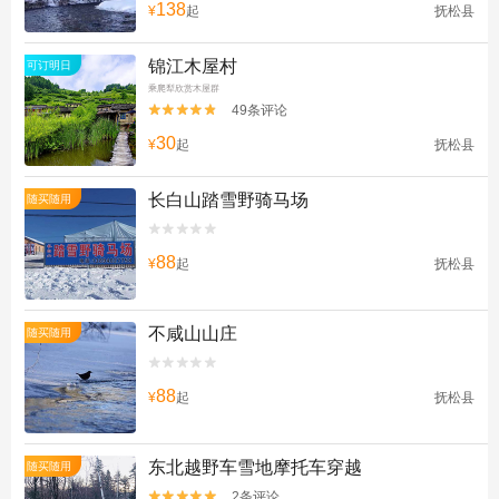
138
¥
起
抚松县
锦江木屋村
可订明日
乘爬犁欣赏木屋群
49条评论


30
¥
起
抚松县
长白山踏雪野骑马场
随买随用


88
¥
起
抚松县
不咸山山庄
随买随用


88
¥
起
抚松县
东北越野车雪地摩托车穿越
随买随用
2条评论

