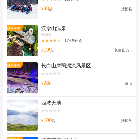
98
¥
起
抚松县
汉拿山温泉
随买随用
高热温泉
174条评论


199
¥
起
长白山万...
长白山摩羯漂流风景区
随买随用


98
¥
起
白山
西坡天池


100
¥
起
抚松县