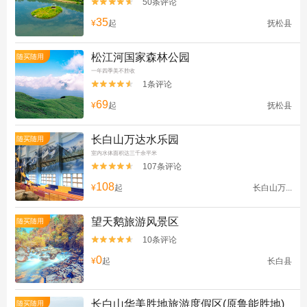
50条评论


35
¥
起
抚松县
松江河国家森林公园
随买随用
一年四季美不胜收
1条评论


69
¥
起
抚松县
长白山万达水乐园
随买随用
室内水体面积达三千余平米
107条评论


108
¥
起
长白山万...
望天鹅旅游风景区
随买随用
10条评论


0
¥
起
长白县
长白山华美胜地旅游度假区(原鲁能胜地)
随买随用