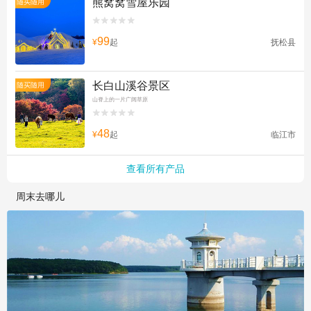
熊窝窝雪屋乐园
随买随用


99
¥
起
抚松县
长白山溪谷景区
随买随用
山脊上的一片广阔草原


48
¥
起
临江市
查看所有产品
周末去哪儿