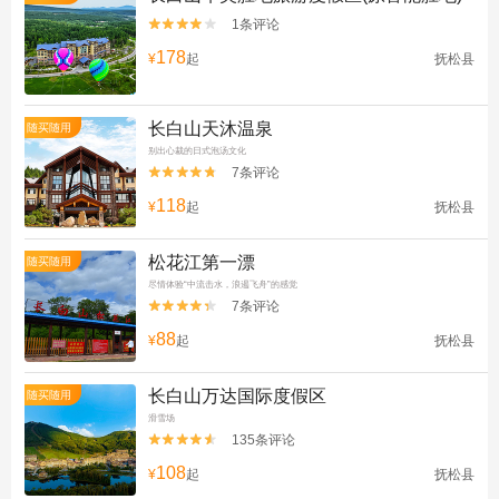
1条评论


178
¥
起
抚松县
长白山天沐温泉
随买随用
别出心裁的日式泡汤文化
7条评论


118
¥
起
抚松县
松花江第一漂
随买随用
尽情体验“中流击水，浪遏飞舟”的感觉
7条评论


88
¥
起
抚松县
长白山万达国际度假区
随买随用
滑雪场
135条评论


108
¥
起
抚松县