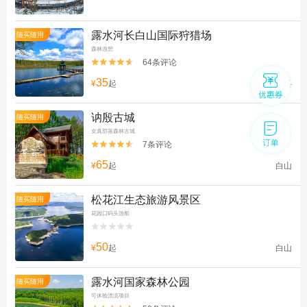
露水河长白山国际狩猎场
随买随用
森林游憩
64条评论


35
¥
起
抚松县
讷殷古城
随买随用
女真部落森林古城
7条评论


65
¥
起
白山
松花江生态旅游风景区
随买随用
花园口码头游船


50
¥
起
白山
露水河国家森林公园
随买随用
可体验漂流项目