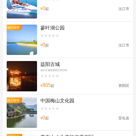
0
¥
起
沅江市
蓼叶湖公园
随买随用


0
¥
起
沅江市
益阳古城
漫步古城墙感受历史韵味


805
¥
起
资阳区
中国梅山文化园
随买随用


0
¥
起
安化县