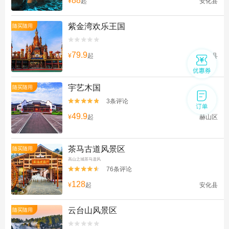
88
¥
起
安化县
紫金湾欢乐王国
随买随用


79.9
¥
起
桃江县
宇艺木国
随买随用
3条评论


49.9
¥
起
赫山区
茶马古道风景区
随买随用
高山之城茶马遗风
76条评论


128
¥
起
安化县
云台山风景区
随买随用

