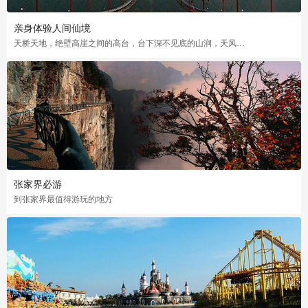
亲身体验人间仙境
天桥天地，绝壁高崖之间的高台，台下深不见底的山涧，天风朗朗，云气翻腾，仙境之感扑面而来
张家界必游
到张家界最值得游玩的地方