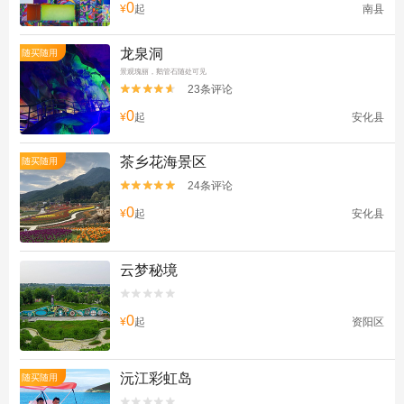
0
¥
起
南县
龙泉洞
随买随用
景观瑰丽，鹅管石随处可见
23条评论


0
¥
起
安化县
茶乡花海景区
随买随用
24条评论


0
¥
起
安化县
云梦秘境


0
¥
起
资阳区
沅江彩虹岛
随买随用

