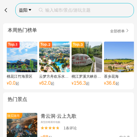

益阳
输入城市/景点/游玩主题


本周热门榜单

全部榜单
桃花江竹海景区
云梦方舟欢乐水世界
桃江罗溪大峡谷漂流
茶乡花海
0.0
62.0
156.3
36.6
¥
起
¥
起
¥
起
¥
起
热门景点
青云洞·云上九歌
随买随用
典型的喀斯特地貌
1条评论

