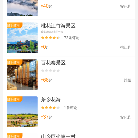
40
¥
起
安化县
桃花江竹海景区
随买随用
观赏连绵万亩的竹海
72条评论


0
¥
起
桃江县
百花寨景区
随买随用


68
¥
起
益阳
茶乡花海
随买随用
1条评论


37
¥
起
安化县
山乡巨变第一村
随买随用