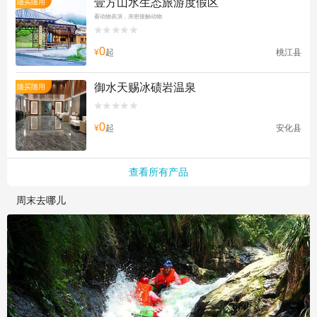
壹方山水生态旅游度假区
随买随用
看动物表演，亲密接触动物


0
¥
起
桃江县
御水天赐冰碛岩温泉
随买随用


0
¥
起
安化县
查看所有产品
周末去哪儿