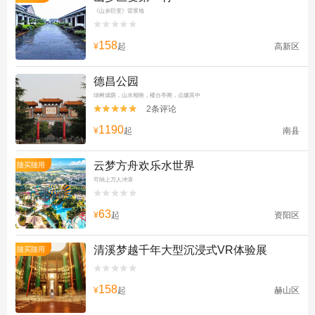
《山乡巨变》背景地


158
¥
起
高新区
德昌公园
绿树成荫，山水相映，楼台亭阁，点缀其中
2条评论


1190
¥
起
南县
云梦方舟欢乐水世界
随买随用
可纳上万人冲浪


63
¥
起
资阳区
清溪梦越千年大型沉浸式VR体验展
随买随用


158
¥
起
赫山区