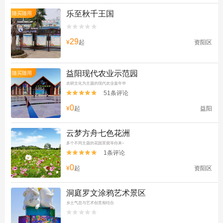
乐至秋千王国
随买随用


29
¥
起
资阳区
益阳现代农业示范园
随买随用
农耕文化为主题的现代农业嘉年华
51条评论


0
¥
起
益阳
云梦方舟七色花洲
多个不同主题的花园景观等你来~
1条评论


0
¥
起
资阳区
洞庭罗文涂鸦艺术景区
乡土气息与艺术创意相结合

