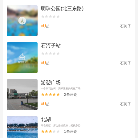
明珠公园(北三东路)


0
¥
起
石河子
石河子站


0
¥
起
石河子
游憩广场
一个杂花生树，滴翠泼彩的秀丽广场
2条评论


0
¥
起
石河子
北湖
亭台错落，岸边垂柳依依，摇曳多姿
1条评论

