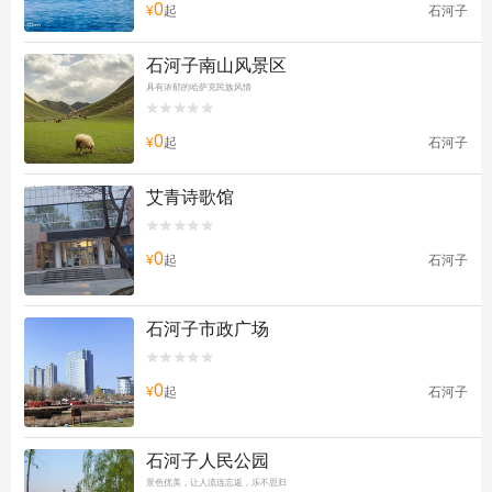
0
¥
起
石河子
石河子南山风景区
具有浓郁的哈萨克民族风情


0
¥
起
石河子
艾青诗歌馆


0
¥
起
石河子
石河子市政广场


0
¥
起
石河子
石河子人民公园
景色优美，让人流连忘返，乐不思归