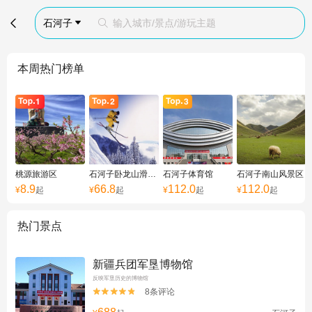

石河子
输入城市/景点/游玩主题


本周热门榜单
桃源旅游区
石河子卧龙山滑雪场
石河子体育馆
石河子南山风景区
8.9
66.8
112.0
112.0
¥
起
¥
起
¥
起
¥
起
热门景点
新疆兵团军垦博物馆
反映军垦历史的博物馆
8条评论

