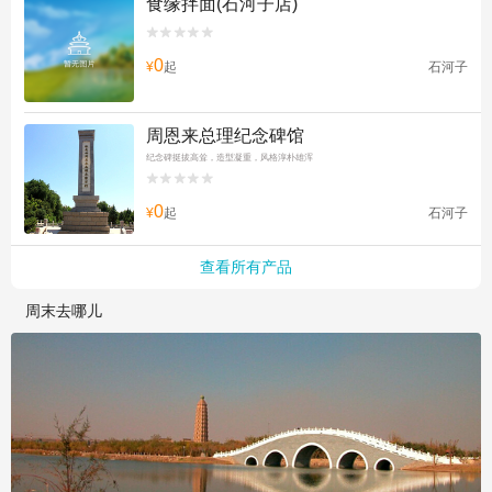
食缘拌面(石河子店)


0
¥
起
石河子
周恩来总理纪念碑馆
纪念碑挺拔高耸，造型凝重，风格淳朴雄浑


0
¥
起
石河子
查看所有产品
周末去哪儿