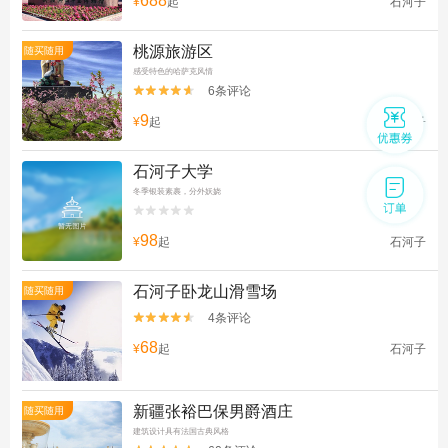
688
¥
起
石河子
桃源旅游区
随买随用
感受特色的哈萨克风情
6条评论


9
¥
起
石河子
石河子大学
冬季银装素裹，分外妖娆


98
¥
起
石河子
石河子卧龙山滑雪场
随买随用
4条评论


68
¥
起
石河子
新疆张裕巴保男爵酒庄
随买随用
建筑设计具有法国古典风格