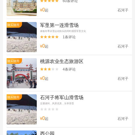
60条评论


0
¥
起
石河子
军垦第一连滑雪场
随买随用
体验冬季冰雪运动快乐的同时感受军垦文化
1条评论


0
¥
起
石河子
桃源农业生态旅游区
随买随用
4条评论


0
¥
起
石河子
石河子将军山滑雪场
随买随用
交通便利，风景优美，乐享滑雪


0
¥
起
石河子
西公园