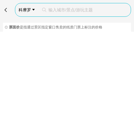

科摩罗
输入城市/景点/游玩主题


票面价
是指通过景区指定窗口售卖的纸质门票上标注的价格
