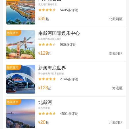
观赏红日浴海奇景
5405条评论


35
¥
起
北戴河区
南戴河国际娱乐中心
随买随用
玩到嗨的海边游乐园区
986条评论


129
¥
起
南戴河区
新澳海底世界
随买随用
带你探寻海洋世界的奥秘
2146条评论


123
¥
起
海港区
北戴河
随买随用
观鸟的麦加
4501条评论


20
¥
起
北戴河区