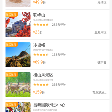
49.9
¥
起
海港区
联峰山
随买随用
登上主峰山顶俯瞰海景
282条评论


23
¥
起
北戴河区
冰塘峪
随买随用
秀丽的峡谷内冬暖夏凉
168条评论


69.9
¥
起
抚宁县
祖山风景区
随买随用
登上山顶观云海望长城
365条评论


159
¥
起
青龙满族...
昌黎国际滑沙中心
随买随用
以沙滩和大海为主题的乐园