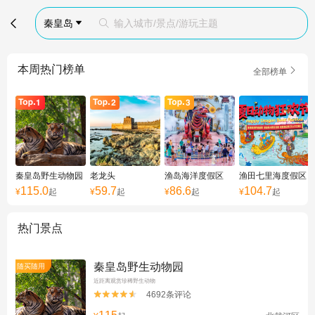

秦皇岛
输入城市/景点/游玩主题


本周热门榜单

全部榜单
秦皇岛野生动物园
老龙头
渔岛海洋度假区
渔田七里海度假区
115.0
59.7
86.6
104.7
¥
起
¥
起
¥
起
¥
起
热门景点
秦皇岛野生动物园
随买随用
近距离观赏珍稀野生动物
4692条评论

