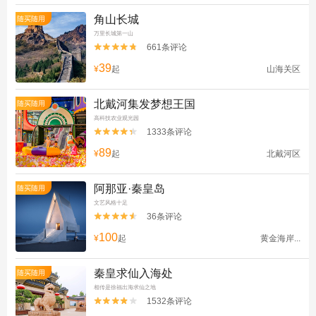
角山长城
随买随用
万里长城第一山
661条评论


39
¥
起
山海关区
北戴河集发梦想王国
随买随用
高科技农业观光园
1333条评论


89
¥
起
北戴河区
阿那亚·秦皇岛
随买随用
文艺风格十足
36条评论


100
¥
起
黄金海岸...
秦皇求仙入海处
随买随用
相传是徐福出海求仙之地
1532条评论

