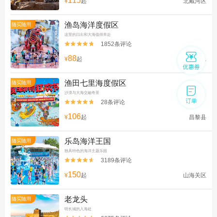
115
¥
起
北戴河区
渔岛海洋度假区
随买随用
这里的日出和大海值得奔赴
1852条评论


88
¥
起
黄金海岸...
渔田七里海度假区
随买随用
沙漠与大海交融奇景
28条评论


106
¥
起
昌黎县
乐岛海洋王国
随买随用
独具特色的海洋主题乐园
3189条评论


150
¥
起
山海关区
老龙头
随买随用
明长城的入海处