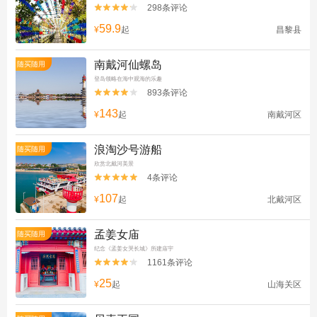
298条评论


59.9
¥
起
昌黎县
南戴河仙螺岛
随买随用
登岛领略在海中观海的乐趣
893条评论


143
¥
起
南戴河区
浪淘沙号游船
随买随用
欣赏北戴河美景
4条评论


107
¥
起
北戴河区
孟姜女庙
随买随用
纪念《孟姜女哭长城》所建庙宇
1161条评论


25
¥
起
山海关区