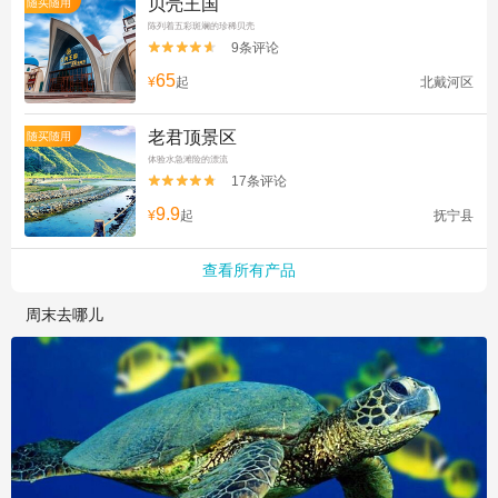
贝壳王国
随买随用
陈列着五彩斑斓的珍稀贝壳
9条评论


65
¥
起
北戴河区
老君顶景区
随买随用
体验水急滩险的漂流
17条评论


9.9
¥
起
抚宁县
查看所有产品
周末去哪儿