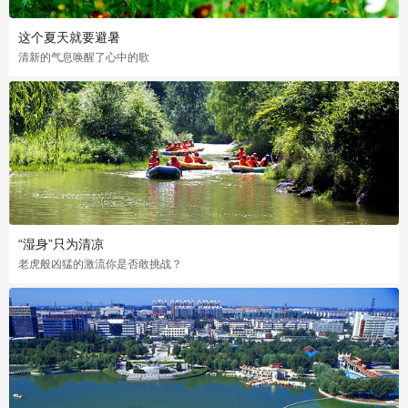
这个夏天就要避暑
清新的气息唤醒了心中的歌
“湿身”只为清凉
老虎般凶猛的激流你是否敢挑战？