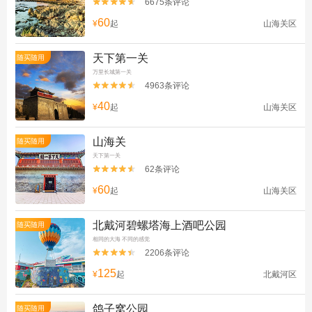
6675条评论


60
¥
起
山海关区
天下第一关
随买随用
万里长城第一关
4963条评论


40
¥
起
山海关区
山海关
随买随用
天下第一关
62条评论


60
¥
起
山海关区
北戴河碧螺塔海上酒吧公园
随买随用
相同的大海 不同的感觉
2206条评论


125
¥
起
北戴河区
鸽子窝公园
随买随用