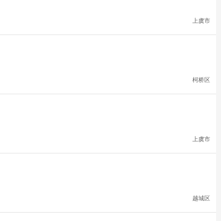
上虞市
柯桥区
上虞市
越城区