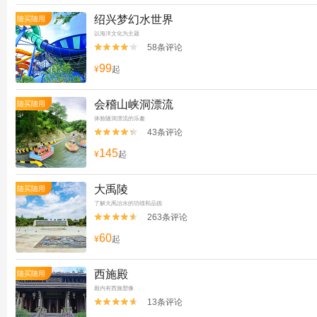
绍兴梦幻水世界
随买随用
以海洋文化为主题
58条评论


99
¥
起
会稽山峡洞漂流
随买随用
体验隧洞漂流的乐趣
43条评论


145
¥
起
大禹陵
随买随用
了解大禹治水的功绩和品德
263条评论


60
¥
起
西施殿
随买随用
殿内有西施塑像
13条评论

