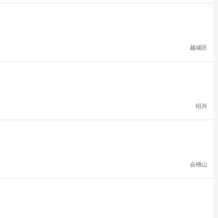
越城区
绍兴
会稽山