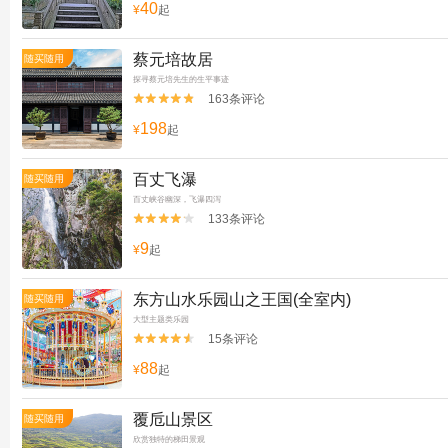
40
¥
起
蔡元培故居
随买随用
探寻蔡元培先生的生平事迹
163条评论


198
¥
起
百丈飞瀑
随买随用
百丈峡谷幽深，飞瀑四泻
133条评论


9
¥
起
东方山水乐园山之王国(全室内)
随买随用
大型主题类乐园
15条评论


88
¥
起
覆卮山景区
随买随用
欣赏独特的梯田景观