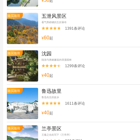
50
¥
起
五泄风景区
随买随用
看气势磅礴的五折瀑布
1391条评论


60
¥
起
沈园
随买随用
陆游与唐婉邂逅的浪漫园林
1299条评论


40
¥
起
鲁迅故里
随买随用
鲁迅先生的故乡
1611条评论


40
¥
起
兰亭景区
随买随用
王羲之在此写下《兰亭序》