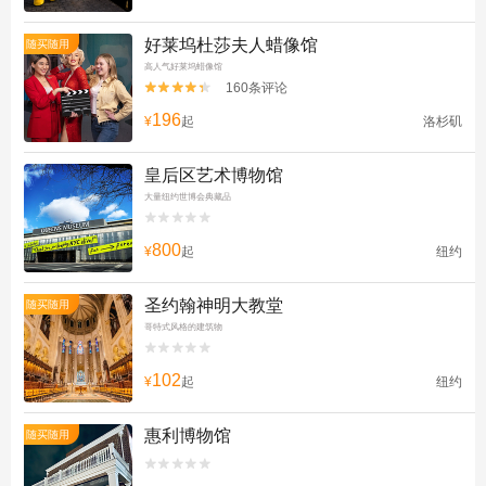
好莱坞杜莎夫人蜡像馆
随买随用
高人气好莱坞蜡像馆
160条评论


196
¥
起
洛杉矶
皇后区艺术博物馆
大量纽约世博会典藏品


800
¥
起
纽约
圣约翰神明大教堂
随买随用
哥特式风格的建筑物


102
¥
起
纽约
惠利博物馆
随买随用

