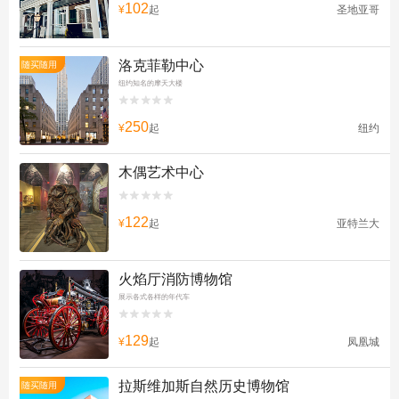
102
¥
起
圣地亚哥
洛克菲勒中心
随买随用
纽约知名的摩天大楼


250
¥
起
纽约
木偶艺术中心


122
¥
起
亚特兰大
火焰厅消防博物馆
展示各式各样的年代车


129
¥
起
凤凰城
拉斯维加斯自然历史博物馆
随买随用