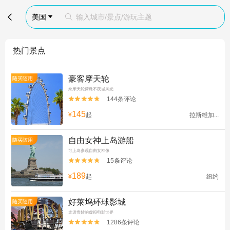

美国
输入城市/景点/游玩主题


热门景点
豪客摩天轮
随买随用
乘摩天轮俯瞰不夜城风光
144条评论


145
¥
起
拉斯维加...
自由女神上岛游船
随买随用
可上岛参观自由女神像
15条评论


189
¥
起
纽约
好莱坞环球影城
随买随用
走进奇妙的虚拟电影世界
1286条评论

