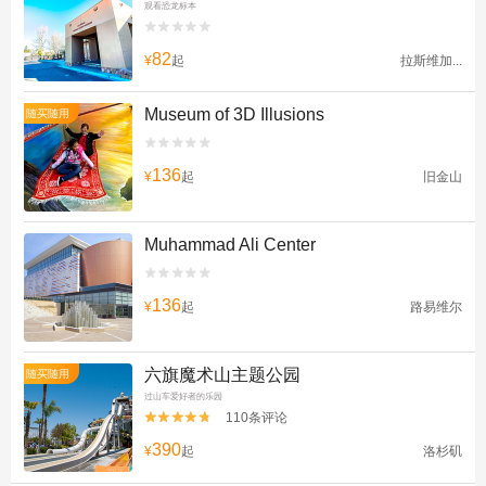
观看恐龙标本


82
¥
起
拉斯维加...
Museum of 3D Illusions
随买随用


136
¥
起
旧金山
Muhammad Ali Center


136
¥
起
路易维尔
六旗魔术山主题公园
随买随用
过山车爱好者的乐园
110条评论


390
¥
起
洛杉矶