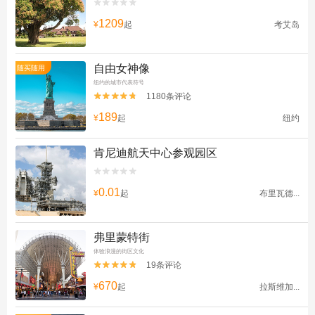


1209
¥
起
考艾岛
自由女神像
随买随用
纽约的城市代表符号
1180条评论


189
¥
起
纽约
肯尼迪航天中心参观园区


0.01
¥
起
布里瓦德...
弗里蒙特街
体验浪漫的街区文化
19条评论


670
¥
起
拉斯维加...