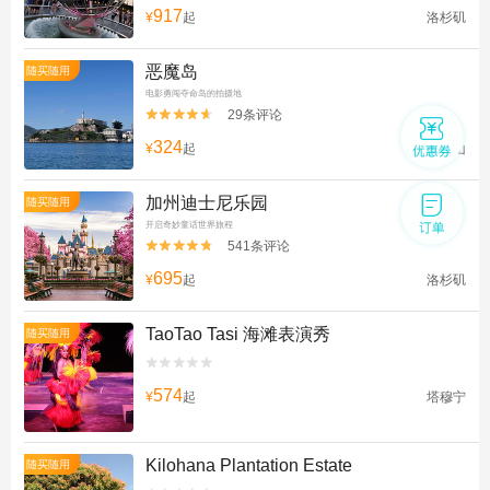
917
¥
起
洛杉矶
恶魔岛
随买随用
电影勇闯夺命岛的拍摄地
29条评论


324
¥
起
旧金山
加州迪士尼乐园
随买随用
开启奇妙童话世界旅程
541条评论


695
¥
起
洛杉矶
TaoTao Tasi 海滩表演秀
随买随用


574
¥
起
塔穆宁
Kilohana Plantation Estate
随买随用