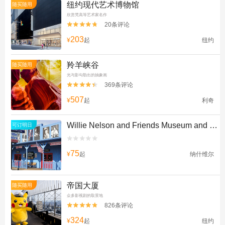
纽约现代艺术博物馆
随买随用
欣赏梵高等艺术家名作
20条评论


203
¥
起
纽约
羚羊峡谷
随买随用
光与影勾勒出的抽象画
369条评论


507
¥
起
利奇
Willie Nelson and Friends Museum and General Store
可订明日


75
¥
起
纳什维尔
帝国大厦
随买随用
众多影视剧的取景地
826条评论


324
¥
起
纽约