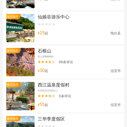
仙娘谷游乐中心
随买随用


15
¥
起
电白县
石根山
随买随用
登山道蜿蜒崎岖
88条评论


30
¥
起
信宜市
西江温泉度假村
随买随用
水温较高达80度以上
6条评论


55
¥
起
信宜市
三华李度假区
随买随用

