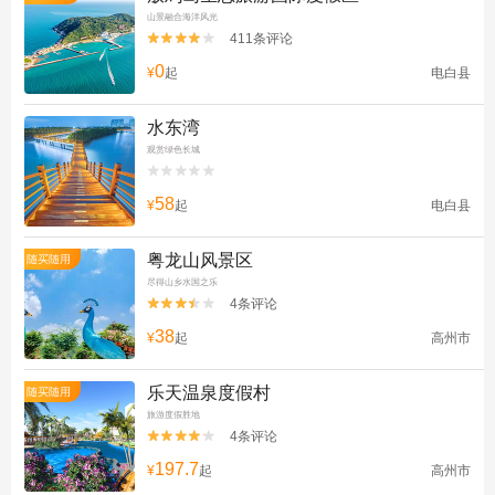
山景融合海洋风光
411条评论


0
¥
起
电白县
水东湾
观赏绿色长城


58
¥
起
电白县
粤龙山风景区
随买随用
尽得山乡水国之乐
4条评论


38
¥
起
高州市
乐天温泉度假村
随买随用
旅游度假胜地
4条评论


197.7
¥
起
高州市