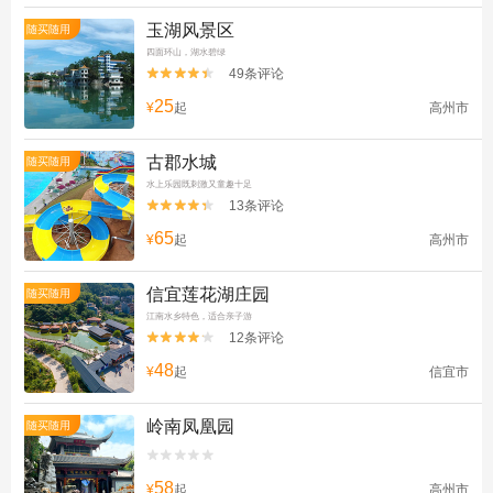
玉湖风景区
随买随用
四面环山，湖水碧绿
49条评论


25
¥
起
高州市
古郡水城
随买随用
水上乐园既刺激又童趣十足
13条评论


65
¥
起
高州市
信宜莲花湖庄园
随买随用
江南水乡特色，适合亲子游
12条评论


48
¥
起
信宜市
岭南凤凰园
随买随用


58
¥
起
高州市