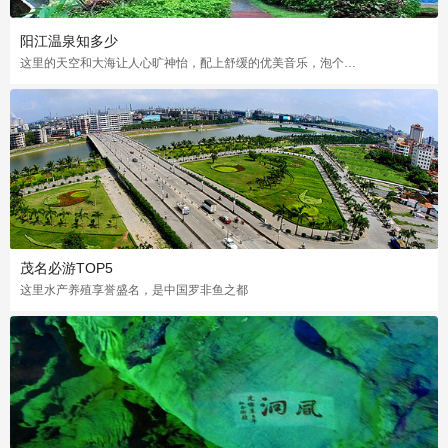
阳江温泉知多少
这里的天空和大海让人心旷神怡，配上舒缓的优美音乐，泡个暖暖的温泉岂不美哉
茂名必游TOP5
这里水产养殖享誉盛名，是中国罗非鱼之都