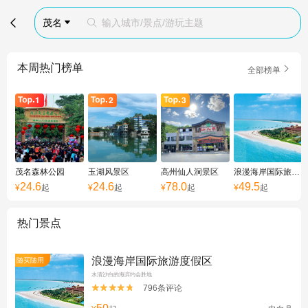

茂名
输入城市/景点/游玩主题


本周热门榜单

全部榜单
茂名森林公园
玉湖风景区
高州仙人洞景区
浪漫海岸国际旅游度假区
24.6
24.6
78.0
49.5
¥
起
¥
起
¥
起
¥
起
热门景点
浪漫海岸国际旅游度假区
随买随用
水清沙白的海滨约会胜地
796条评论

