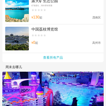
露天矿生态公园
矿场遗址，湖水碧绿清澈


130
¥
起
茂南区
中国荔枝博览馆


0
¥
起
高州市
查看所有产品
周末去哪儿