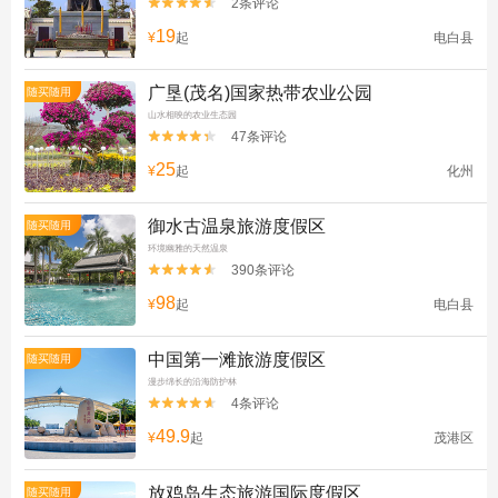
2条评论


19
¥
起
电白县
广垦(茂名)国家热带农业公园
随买随用
山水相映的农业生态园
47条评论


25
¥
起
化州
御水古温泉旅游度假区
随买随用
环境幽雅的天然温泉
390条评论


98
¥
起
电白县
中国第一滩旅游度假区
随买随用
漫步绵长的沿海防护林
4条评论


49.9
¥
起
茂港区
放鸡岛生态旅游国际度假区
随买随用