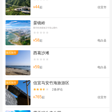
44
¥
起
信宜市
晏镜岭
既可听涛观海又可登山垂钓


58
¥
起
电白县
西葛沙滩
随买随用


59
¥
起
电白县
信宜马安竹海旅游区
随买随用
2条评论


765
¥
起
信宜市