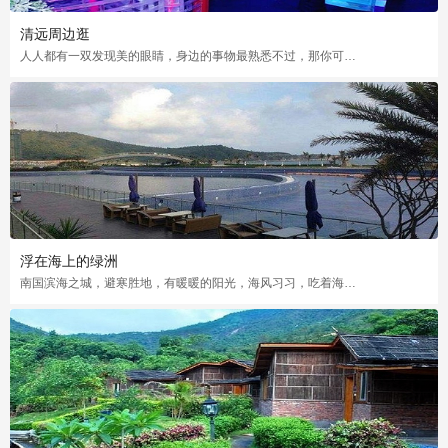
清远周边逛
人人都有一双发现美的眼睛，身边的事物最熟悉不过，那你可曾发现了被人遗漏的美？
浮在海上的绿洲
南国滨海之城，避寒胜地，有暖暖的阳光，海风习习，吃着海鲜逛逛老街多惬意啊