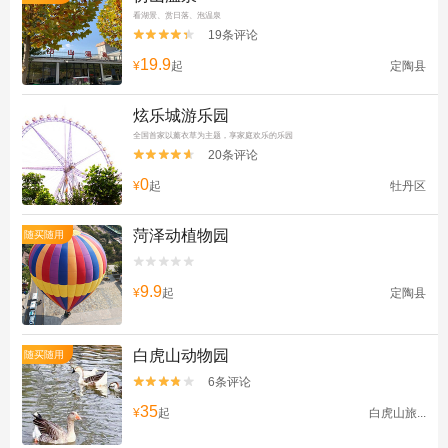
看湖景、赏日落、泡温泉
19条评论


19.9
¥
起
定陶县
炫乐城游乐园
全国首家以薰衣草为主题，享家庭欢乐的乐园
20条评论


0
¥
起
牡丹区
菏泽动植物园
随买随用


9.9
¥
起
定陶县
白虎山动物园
随买随用
6条评论


35
¥
起
白虎山旅...