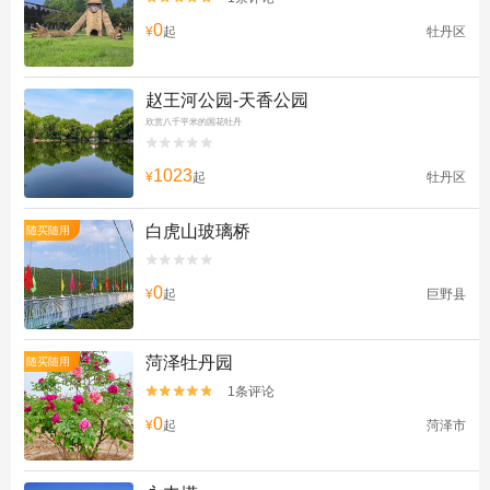
0
¥
起
牡丹区
赵王河公园-天香公园
欣赏八千平米的国花牡丹


1023
¥
起
牡丹区
白虎山玻璃桥
随买随用


0
¥
起
巨野县
菏泽牡丹园
随买随用
1条评论


0
¥
起
菏泽市