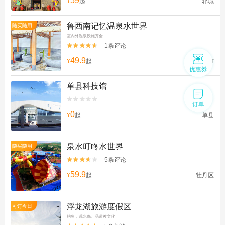
59
¥
起
郓城
鲁西南记忆温泉水世界
随买随用
室内外温泉设施齐全
1条评论


49.9
¥
起
菏泽市
单县科技馆


0
¥
起
单县
泉水叮咚水世界
随买随用
5条评论


59.9
¥
起
牡丹区
浮龙湖旅游度假区
可订今日
钓鱼，观水鸟、品道教文化