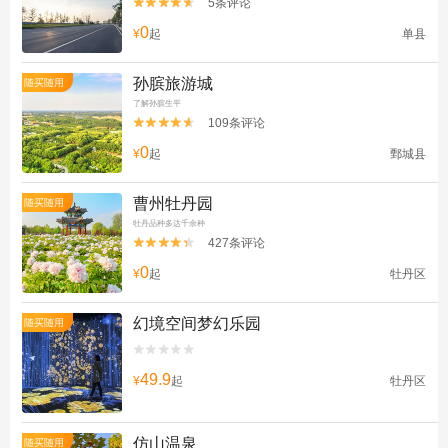
5条评论


0
¥
起
单县
孙膑旅游城
随买随用
了解孙膑生平
109条评论


0
¥
起
鄄城县
曹州牡丹园
随买随用
牡丹品种多达千余种
427条评论


0
¥
起
牡丹区
幻境空间梦幻乐园
随买随用


49.9
¥
起
牡丹区
仿山温泉
随买随用