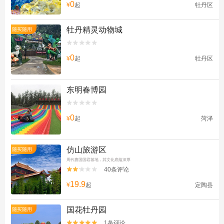
0
¥
起
牡丹区
牡丹精灵动物城
随买随用


0
¥
起
牡丹区
东明春博园


0
¥
起
菏泽
仿山旅游区
随买随用
周代曹国国君墓地，其文化底蕴深厚
40条评论


19.9
¥
起
定陶县
国花牡丹园
随买随用
1条评论

