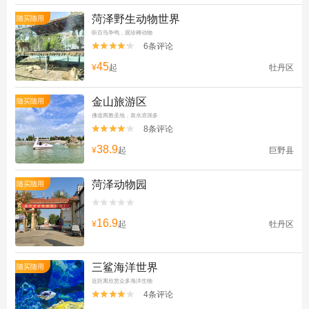
菏泽野生动物世界
随买随用
听百鸟争鸣，观珍稀动物
6条评论


45
¥
起
牡丹区
金山旅游区
随买随用
佛道两教圣地，泉水溶洞多
8条评论


38.9
¥
起
巨野县
菏泽动物园
随买随用


16.9
¥
起
牡丹区
三鲨海洋世界
随买随用
近距离欣赏众多海洋生物
4条评论

