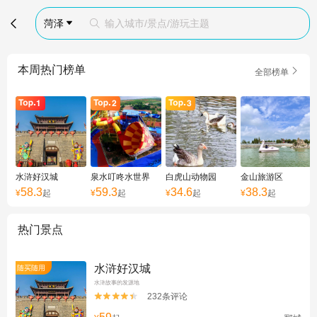

菏泽
输入城市/景点/游玩主题


本周热门榜单

全部榜单
水浒好汉城
泉水叮咚水世界
白虎山动物园
金山旅游区
58.3
59.3
34.6
38.3
¥
起
¥
起
¥
起
¥
起
热门景点
水浒好汉城
随买随用
水浒故事的发源地
232条评论

