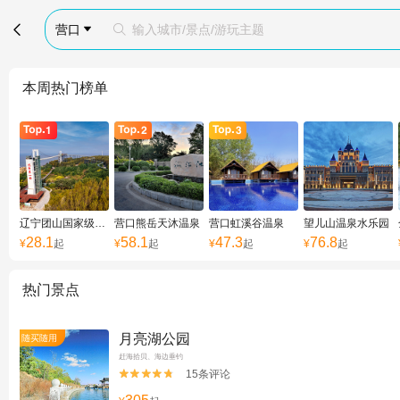

营口
输入城市/景点/游玩主题


本周热门榜单
辽宁团山国家级海洋公园
营口熊岳天沐温泉
营口虹溪谷温泉
望儿山温泉水乐园
28.1
58.1
47.3
76.8
¥
起
¥
起
¥
起
¥
起
热门景点
月亮湖公园
随买随用
赶海拾贝、海边垂钓
15条评论

