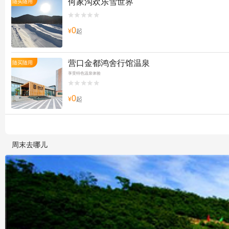
何家沟欢乐雪世界
随买随用


0
¥
起
营口金都鸿舍行馆温泉
随买随用
享受特色温泉体验


0
¥
起
周末去哪儿