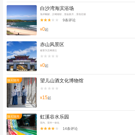
白沙湾海滨浴场
海岸蜿蜒，沙滩细软，形如新月，景色壮丽
9条评论


0
¥
起
赤山风景区
被誉为五峰插云


0
¥
起
望儿山酒文化博物馆
随买随用


15
¥
起
虹溪谷水乐园
随买随用
室内、室外一体化
14条评论

