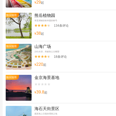
29
¥
起
熊岳植物园
随买随用
有亚洲袖珍标本园的称号
134条评论


38
¥
起
山海广场
随买随用
沙白水清，有鲅鱼公主雕塑
18条评论


220
¥
起
金京海景基地
随买随用


39.8
¥
起
海石天街景区
观赏海上日落的理想之地