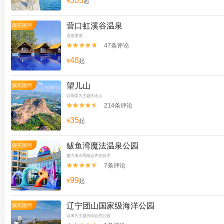
305
¥
起
营口虹溪谷温泉
随买随用
温泉度假
47条评论


48
¥
起
望儿山
随买随用
以母爱为主题的名山
214条评论


35
¥
起
鲅鱼湾魔法温泉公园
随买随用
魔力海洋秀融合声光技术
7条评论


99
¥
起
辽宁团山国家级海洋公园
随买随用
以海为主题的综合性公园