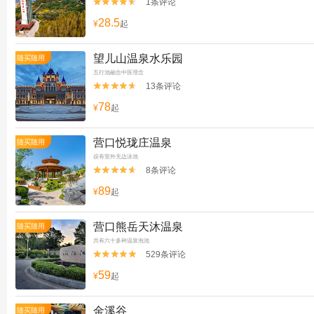
1条评论


28.5
¥
起
望儿山温泉水乐园
随买随用
五行池融合中医理念
13条评论


78
¥
起
营口悦珑庄温泉
随买随用
设有室外无边泳池
8条评论


89
¥
起
营口熊岳天沐温泉
随买随用
共有六十多种温泉泡池
529条评论


59
¥
起
金溪谷
随买随用