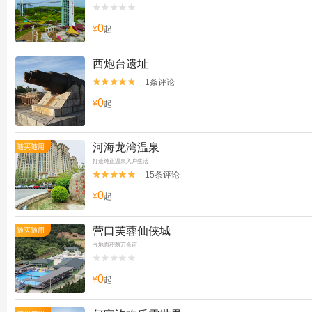


0
¥
起
西炮台遗址
1条评论


0
¥
起
河海龙湾温泉
随买随用
打造纯正温泉入户生活
15条评论


0
¥
起
营口芙蓉仙侠城
随买随用
占地面积两万余亩


0
¥
起