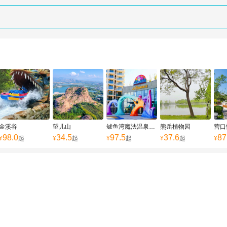
金溪谷
望儿山
鲅鱼湾魔法温泉公园
熊岳植物园
营口
98.0
34.5
97.5
37.6
87
¥
起
¥
起
¥
起
¥
起
¥