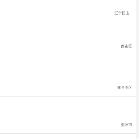
辽宁团山...
西市区
鲅鱼圈区
盖州市