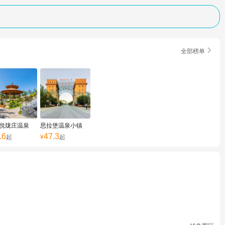

全部榜单
悦珑庄温泉
思拉堡温泉小镇
.6
47.3
起
¥
起