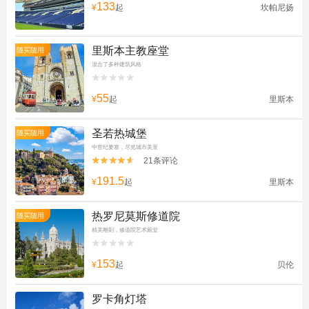
133
¥
起
坎帕尼扬
里斯本主教座堂
随买随用
混合了多种建筑风格


55
¥
起
里斯本
圣若热城堡
随买随用
中世纪要塞，尽览城市美景
21条评论


191.5
¥
起
里斯本
热罗尼莫斯修道院
随买随用
精美雕刻，修道院艺术殿堂


153
¥
起
贝伦
罗卡角灯塔