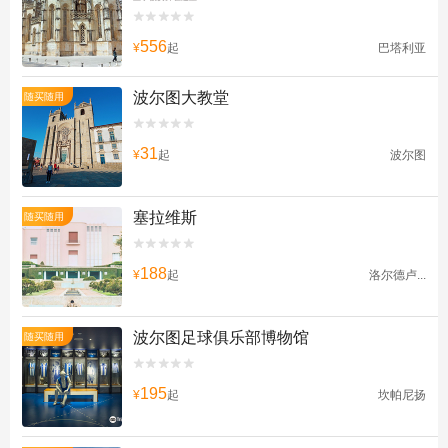


556
¥
起
巴塔利亚
波尔图大教堂
随买随用


31
¥
起
波尔图
塞拉维斯
随买随用


188
¥
起
洛尔德卢...
波尔图足球俱乐部博物馆
随买随用


195
¥
起
坎帕尼扬