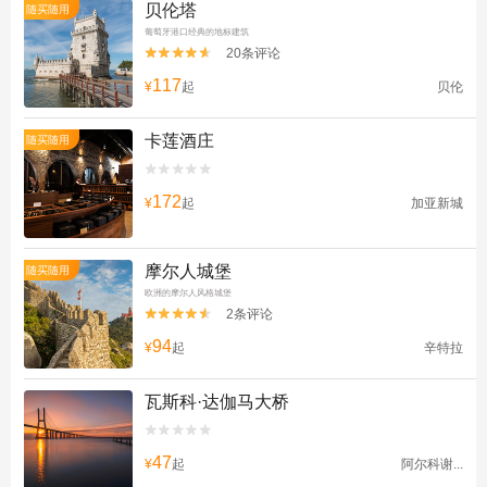
贝伦塔
随买随用
葡萄牙港口经典的地标建筑
20条评论


117
¥
起
贝伦
卡莲酒庄
随买随用


172
¥
起
加亚新城
摩尔人城堡
随买随用
欧洲的摩尔人风格城堡
2条评论


94
¥
起
辛特拉
瓦斯科·达伽马大桥


47
¥
起
阿尔科谢...