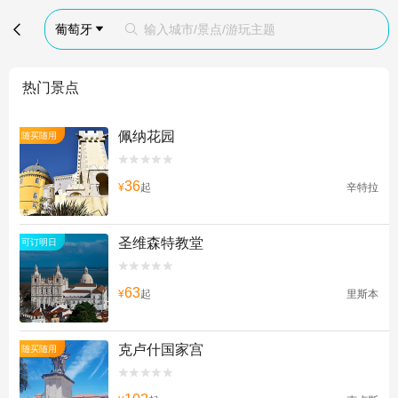

葡萄牙
输入城市/景点/游玩主题


热门景点
佩纳花园
随买随用


36
¥
起
辛特拉
圣维森特教堂
可订明日


63
¥
起
里斯本
克卢什国家宫
随买随用

