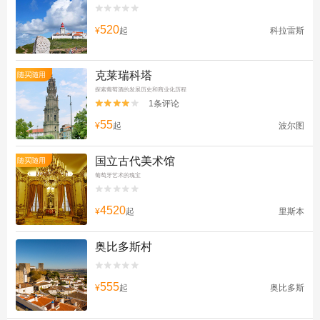


520
¥
起
科拉雷斯
克莱瑞科塔
随买随用
探索葡萄酒的发展历史和商业化历程
1条评论


55
¥
起
波尔图
国立古代美术馆
随买随用
葡萄牙艺术的瑰宝


4520
¥
起
里斯本
奥比多斯村


555
¥
起
奥比多斯