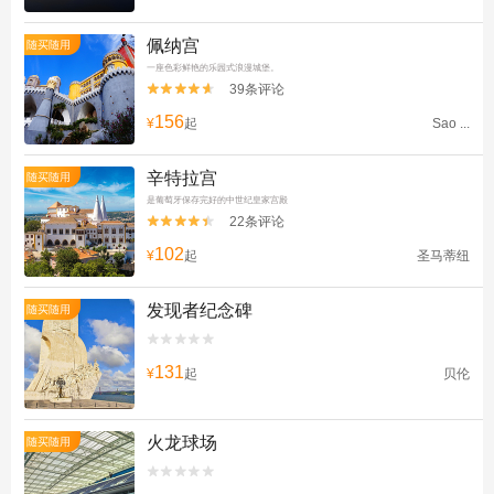
佩纳宫
随买随用
一座色彩鲜艳的乐园式浪漫城堡。
39条评论


156
¥
起
Sao ...
辛特拉宫
随买随用
是葡萄牙保存完好的中世纪皇家宫殿
22条评论


102
¥
起
圣马蒂纽
发现者纪念碑
随买随用


131
¥
起
贝伦
火龙球场
随买随用

