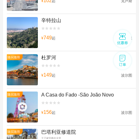
102
¥
起
克卢斯
辛特拉山


749
¥
起
圣马蒂纽
杜罗河
随买随用


149
¥
起
波尔图
A Casa do Fado -São João Novo
随买随用


156
¥
起
波尔图
巴塔利亚修道院
随买随用
王子被安葬在这里