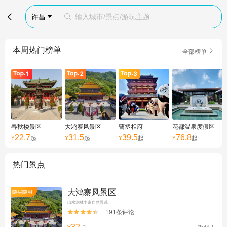

许昌
输入城市/景点/游玩主题


本周热门榜单

全部榜单
春秋楼景区
大鸿寨风景区
曹丞相府
花都温泉度假区
22.7
31.5
39.5
76.8
¥
起
¥
起
¥
起
¥
起
热门景点
大鸿寨风景区
随买随用
山水洞林丰富自然景观
191条评论

