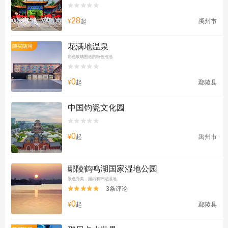


28
¥
起
禹州市
花满地温泉
随买随用
彩色玻璃围造的特色泡池


0
¥
起
鄢陵县
中国钧瓷文化园


0
¥
起
禹州市
鄢陵鹤鸣湖国家湿地公园
景色秀美，园内有环湖湿地
3条评论


0
¥
起
鄢陵县