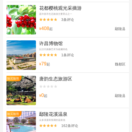
花都樱桃观光采摘游
是许昌市生态旅游主要景点之一
3条评论


408
¥
起
鄢陵县
许昌博物馆
以汉代画像艺术为收藏特色
1条评论


79
¥
起
魏都区
唐韵生态旅游区
随买随用


0
¥
起
鄢陵县
鄢陵花溪温泉
随买随用
众多浪漫有情调的温泉池
162条评论

