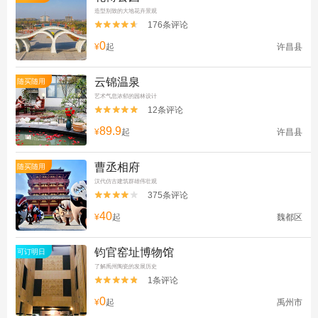
造型别致的大地花卉景观
176条评论


0
¥
起
许昌县
云锦温泉
随买随用
艺术气息浓郁的园林设计
12条评论


89.9
¥
起
许昌县
曹丞相府
随买随用
汉代仿古建筑群雄伟壮观
375条评论


40
¥
起
魏都区
钧官窑址博物馆
可订明日
了解禹州陶瓷的发展历史
1条评论


0
¥
起
禹州市