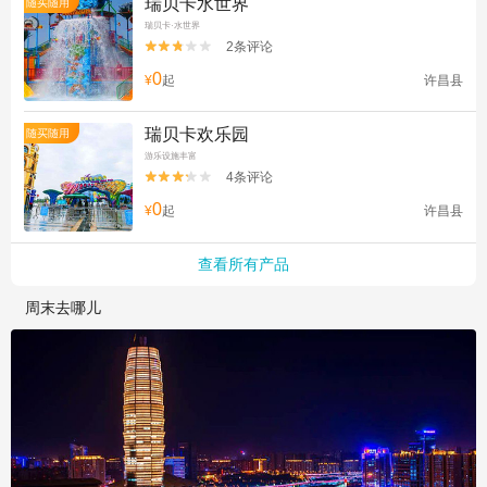
瑞贝卡水世界
随买随用
瑞贝卡·水世界
2条评论


0
¥
起
许昌县
瑞贝卡欢乐园
随买随用
游乐设施丰富
4条评论


0
¥
起
许昌县
查看所有产品
周末去哪儿