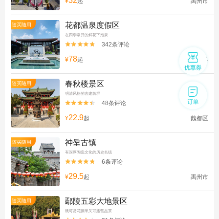
32
¥
起
禹州市
花都温泉度假区
随买随用
在四季常开的鲜花下泡泉
342条评论


78
¥
起
鄢陵县
春秋楼景区
随买随用
明清风格的古建筑群
48条评论


22.9
¥
起
魏都区
神垕古镇
随买随用
有深厚陶瓷文化的历史名镇
6条评论


29.5
¥
起
禹州市
鄢陵五彩大地景区
随买随用
既可赏花摘果又可露营品茶