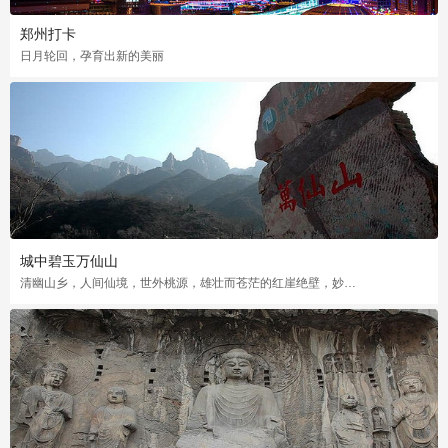
郑州打卡
日月轮回，孕育出新的美丽
城中碧玉万仙山
清幽山乡，人间仙境，世外桃源，雄壮而苍茫的红崖绝壁，妙曼而秀雅的山乡风韵，太行风光的典型代表