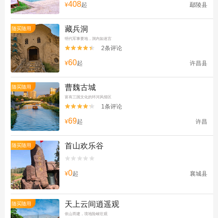
408
¥
起
鄢陵县
藏兵洞
随买随用
明代军事要地，洞内如迷宫
2条评论


60
¥
起
许昌县
曹魏古城
随买随用
富有三国文化的环河风情区
1条评论


69
¥
起
许昌
首山欢乐谷
随买随用


0
¥
起
襄城县
天上云间逍遥观
随买随用
依山而建，境地险峻壮观