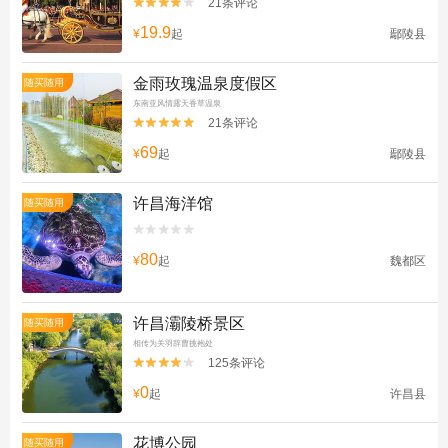
21条评论


19.9
¥
起
鄢陵县
金雨玫瑰温泉度假区
随买随用
东南亚风情露天香草温泉
21条评论


69
¥
起
鄢陵县
许昌海洋馆
随买随用


80
¥
起
魏都区
许昌灞陵桥景区
随买随用
相传为关羽辞曹挑袍处
125条评论


0
¥
起
许昌县
花博公园
随买随用