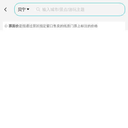

贝宁
输入城市/景点/游玩主题


票面价
是指通过景区指定窗口售卖的纸质门票上标注的价格
