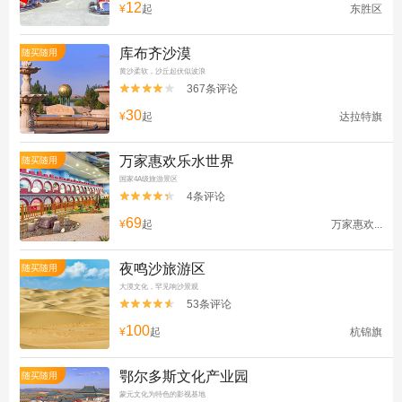
12
¥
起
东胜区
库布齐沙漠
随买随用
黄沙柔软，沙丘起伏似波浪
367条评论


30
¥
起
达拉特旗
万家惠欢乐水世界
随买随用
国家4A级旅游景区
4条评论


69
¥
起
万家惠欢...
夜鸣沙旅游区
随买随用
大漠文化，罕见响沙景观
53条评论


100
¥
起
杭锦旗
鄂尔多斯文化产业园
随买随用
蒙元文化为特色的影视基地