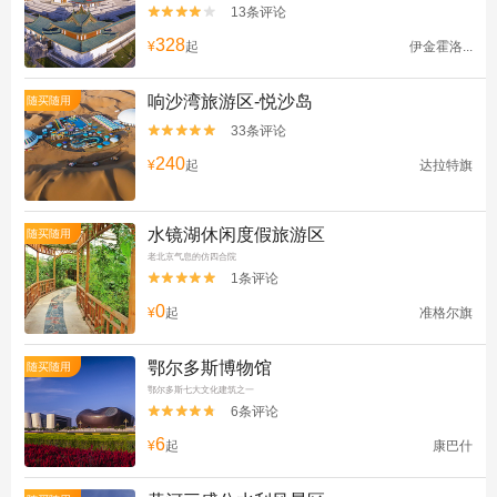
13条评论


328
¥
起
伊金霍洛...
响沙湾旅游区-悦沙岛
随买随用
33条评论


240
¥
起
达拉特旗
水镜湖休闲度假旅游区
随买随用
老北京气息的仿四合院
1条评论


0
¥
起
准格尔旗
鄂尔多斯博物馆
随买随用
鄂尔多斯七大文化建筑之一
6条评论


6
¥
起
康巴什