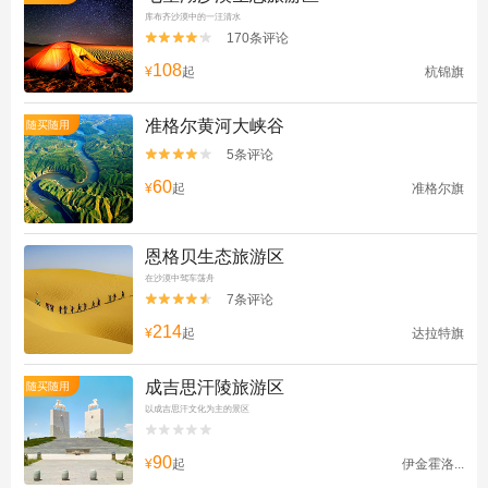
库布齐沙漠中的一汪清水
170条评论


108
¥
起
杭锦旗
准格尔黄河大峡谷
随买随用
5条评论


60
¥
起
准格尔旗
恩格贝生态旅游区
在沙漠中驾车荡舟
7条评论


214
¥
起
达拉特旗
成吉思汗陵旅游区
随买随用
以成吉思汗文化为主的景区


90
¥
起
伊金霍洛...