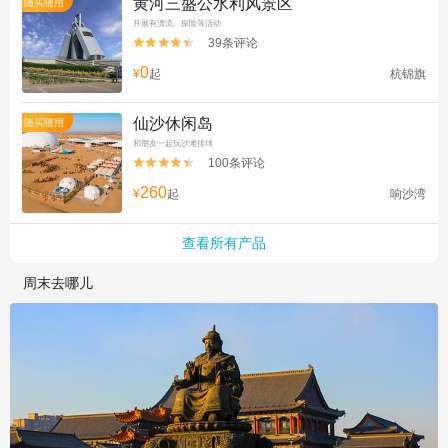
黄河三盛公水利风景区
随买随用
开展有漂流、探险等活动
39条评论


0
¥
起
杭锦旗
仙沙休闲岛
随买随用
和朋友一起玩沙滩排球
100条评论


260
¥
起
响沙湾
查看所有产品
周末去哪儿