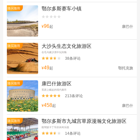
鄂尔多斯赛车小镇
随买随用


96
¥
起
康巴什
大沙头生态文化旅游区
随买随用
在毛乌素沙漠中玩到嗨
38条评论


49
¥
起
鄂托克旗
康巴什旅游区
随买随用
荒原上崛起的现代都市
213条评论


458
¥
起
康巴什
鄂尔多斯市九城宫草原漫瀚文化旅游区
随买随用
能驾驶卡丁车的休闲乐园
14条评论

