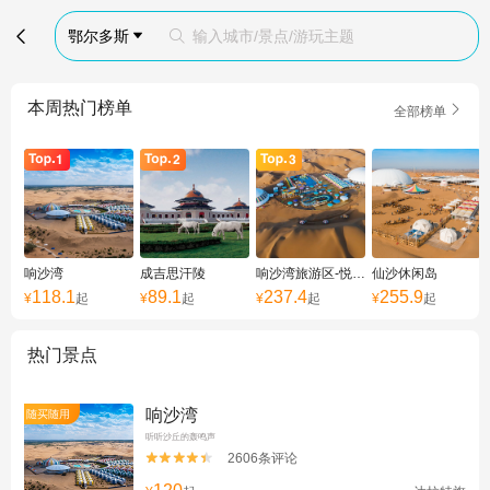

鄂尔多斯
输入城市/景点/游玩主题


本周热门榜单

全部榜单
响沙湾
成吉思汗陵
响沙湾旅游区-悦沙岛
仙沙休闲岛
118.1
89.1
237.4
255.9
¥
起
¥
起
¥
起
¥
起
热门景点
响沙湾
随买随用
听听沙丘的轰鸣声
2606条评论

