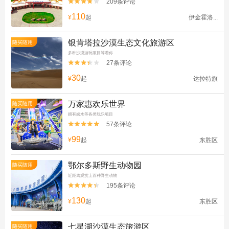
209条评论


110
¥
起
伊金霍洛...
银肯塔拉沙漠生态文化旅游区
随买随用
多种沙漠游玩项目等着你
27条评论


30
¥
起
达拉特旗
万家惠欢乐世界
随买随用
拥有嬉水等各类玩乐项目
57条评论


99
¥
起
东胜区
鄂尔多斯野生动物园
随买随用
近距离观赏上百种野生动物
195条评论


130
¥
起
东胜区
七星湖沙漠生态旅游区
随买随用