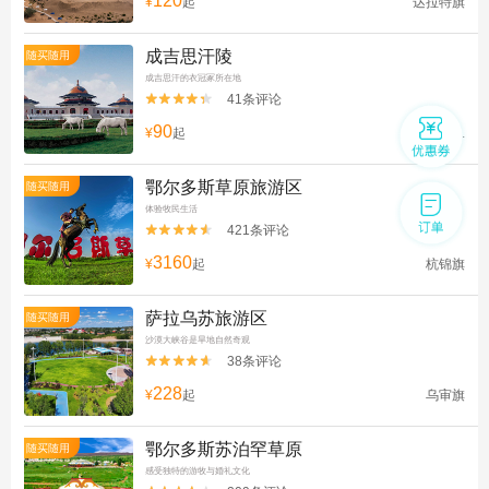
120
¥
起
达拉特旗
成吉思汗陵
随买随用
成吉思汗的衣冠冢所在地
41条评论


90
¥
起
伊金霍洛...
鄂尔多斯草原旅游区
随买随用
体验牧民生活
421条评论


3160
¥
起
杭锦旗
萨拉乌苏旅游区
随买随用
沙漠大峡谷是旱地自然奇观
38条评论


228
¥
起
乌审旗
鄂尔多斯苏泊罕草原
随买随用
感受独特的游牧与婚礼文化