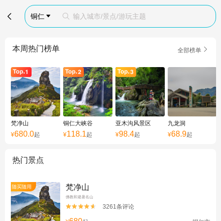

铜仁
输入城市/景点/游玩主题


本周热门榜单

全部榜单
梵净山
铜仁大峡谷
亚木沟风景区
九龙洞
680.0
118.1
98.4
68.9
¥
起
¥
起
¥
起
¥
起
热门景点
梵净山
随买随用
佛教和避暑名山
3261条评论

