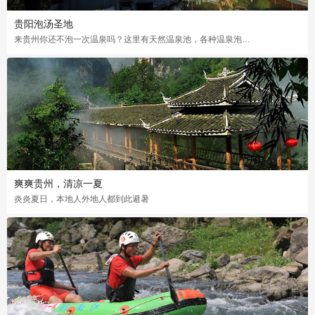
贵阳泡汤圣地
来贵州你还不泡一次温泉吗？这里有天然温泉池，各种温泉泡法让你的皮肤不再干痒
爽爽贵州，清凉一夏
炎炎夏日，本地人外地人都到此避暑