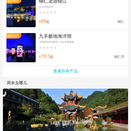
铜仁龙游锦江
随买随用
水上民俗表演


88
¥
起
铜仁
九丰极地海洋馆
随买随用
与萌宠海底动物来一次近距离接触


78.5
¥
起
铜仁市
查看所有产品
周末去哪儿