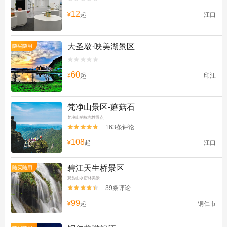
12
¥
起
江口
大圣墩·映美湖景区
随买随用


60
¥
起
印江
梵净山景区-蘑菇石
梵净山的标志性景点
163条评论


108
¥
起
江口
碧江天生桥景区
随买随用
观赏山水密林美景
39条评论


99
¥
起
铜仁市