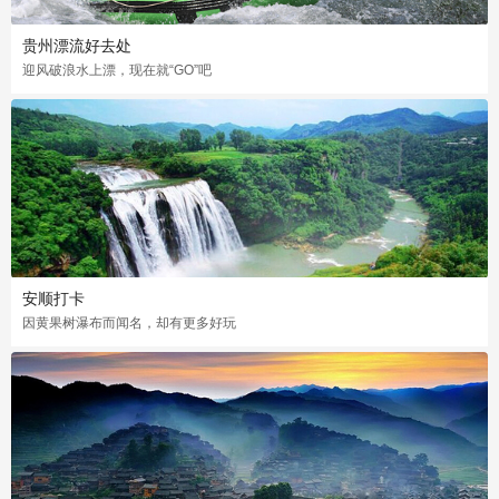
贵州漂流好去处
迎风破浪水上漂，现在就“GO”吧
安顺打卡
因黄果树瀑布而闻名，却有更多好玩