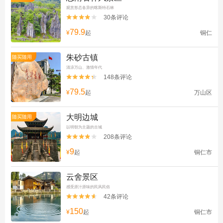
观赏形态各异的喀斯特石林
30条评论


79.9
¥
起
铜仁
朱砂古镇
随买随用
清凉万山、激情年代
148条评论


79.5
¥
起
万山区
大明边城
随买随用
以明朝为主题的古城
208条评论


9
¥
起
铜仁市
云舍景区
感受原汁原味的民风民俗
42条评论


150
¥
起
铜仁市