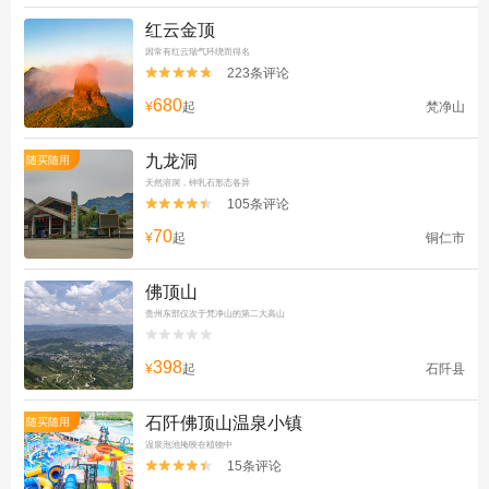
红云金顶
因常有红云瑞气环绕而得名
223条评论


680
¥
起
梵净山
九龙洞
随买随用
天然溶洞，钟乳石形态各异
105条评论


70
¥
起
铜仁市
佛顶山
贵州东部仅次于梵净山的第二大高山


398
¥
起
石阡县
石阡佛顶山温泉小镇
随买随用
温泉泡池掩映在植物中
15条评论

