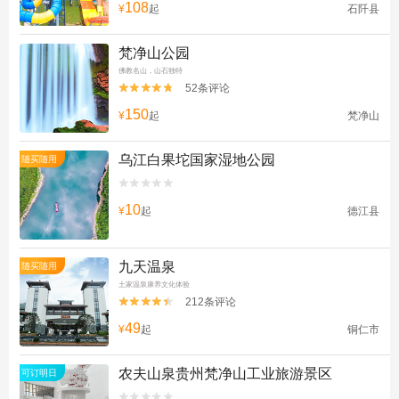
108
¥
起
石阡县
梵净山公园
佛教名山，山石独特
52条评论


150
¥
起
梵净山
乌江白果坨国家湿地公园
随买随用


10
¥
起
德江县
九天温泉
随买随用
土家温泉康养文化体验
212条评论


49
¥
起
铜仁市
农夫山泉贵州梵净山工业旅游景区
可订明日

