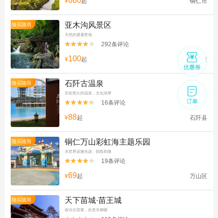
680
¥
起
铜仁市
亚木沟风景区
随买随用
天然的避暑胜地
292条评论


100
¥
起
江口
石阡古温泉
随买随用
历史悠久的温泉，文化深厚
16条评论


88
¥
起
石阡县
铜仁万山彩虹海主题乐园
随买随用
水世界设施先进、惊险刺激
19条评论


69
¥
起
万山区
天下苗城·苗王城
随买随用
探访古苗寨，欣赏吊脚楼