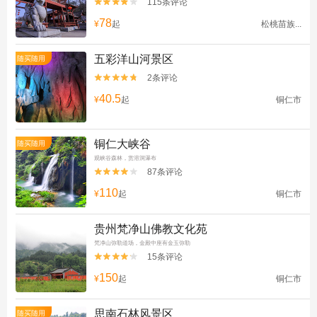
115条评论


78
¥
起
松桃苗族...
五彩洋山河景区
随买随用
2条评论


40.5
¥
起
铜仁市
铜仁大峡谷
随买随用
观峡谷森林，赏溶洞瀑布
87条评论


110
¥
起
铜仁市
贵州梵净山佛教文化苑
梵净山弥勒道场，金殿中座有金玉弥勒
15条评论


150
¥
起
铜仁市
思南石林风景区
随买随用