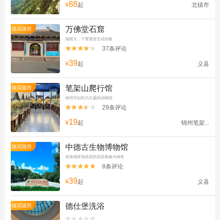
88
¥
起
北镇市
万佛堂石窟
随买随用
规模大，千臂观音生动别致
37条评论


39
¥
起
义县
笔架山爬行馆
随买随用
锦州市以蛇为主题的动物馆
29条评论


19
¥
起
锦州笔架...
中德古生物博物馆
随买随用
亲身感受地质层的层层奥秘与神奇
8条评论


39
¥
起
义县
德仕堡洗浴
随买随用

