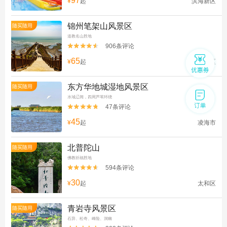
97
¥
起
滨海新区
锦州笔架山风景区
随买随用
道教名山胜地
906条评论


65
¥
起
太和区
东方华地城湿地风景区
随买随用
水域辽阔，四周芦苇环绕
47条评论


45
¥
起
凌海市
北普陀山
随买随用
佛教祈福胜地
594条评论


30
¥
起
太和区
青岩寺风景区
随买随用
石异、松奇、峰险、洞幽