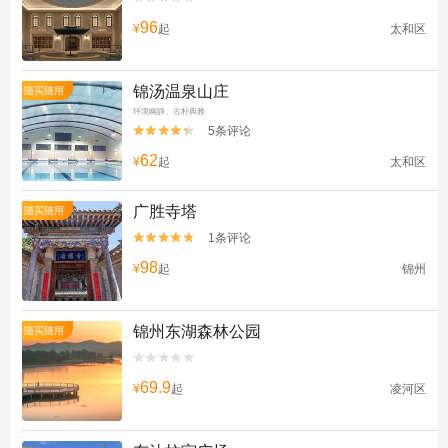
96
¥
起
太和区
锦汤温泉山庄
随买随用
环境幽静、古朴典雅
5条评论


62
¥
起
太和区
广胜寺塔
随买随用
1条评论


98
¥
起
锦州
锦州东湖森林公园
随买随用


69.9
¥
起
凌河区