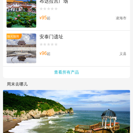
布达拉宫广场


95
¥
起
凌海市
安泰门遗址
随买随用


96
¥
起
义县
查看所有产品
周末去哪儿