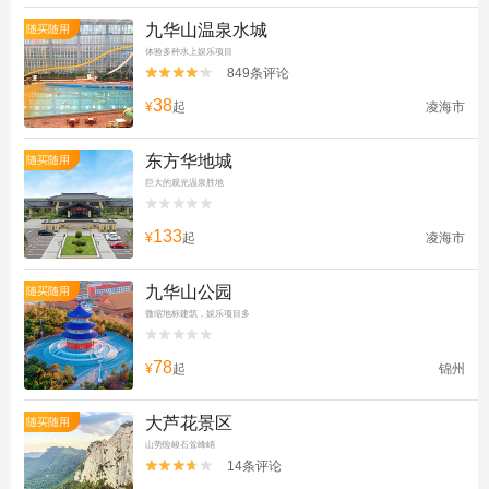
九华山温泉水城
随买随用
体验多种水上娱乐项目
849条评论


38
¥
起
凌海市
东方华地城
随买随用
巨大的观光温泉胜地


133
¥
起
凌海市
九华山公园
随买随用
微缩地标建筑，娱乐项目多


78
¥
起
锦州
大芦花景区
随买随用
山势险峻石耸峰峭
14条评论

