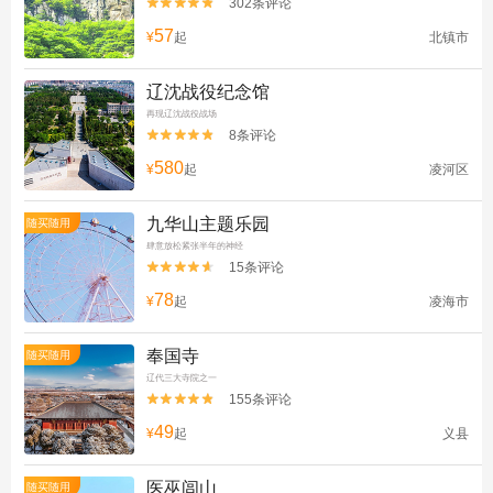
302条评论


57
¥
起
北镇市
辽沈战役纪念馆
再现辽沈战役战场
8条评论


580
¥
起
凌河区
九华山主题乐园
随买随用
肆意放松紧张半年的神经
15条评论


78
¥
起
凌海市
奉国寺
随买随用
辽代三大寺院之一
155条评论


49
¥
起
义县
医巫闾山
随买随用