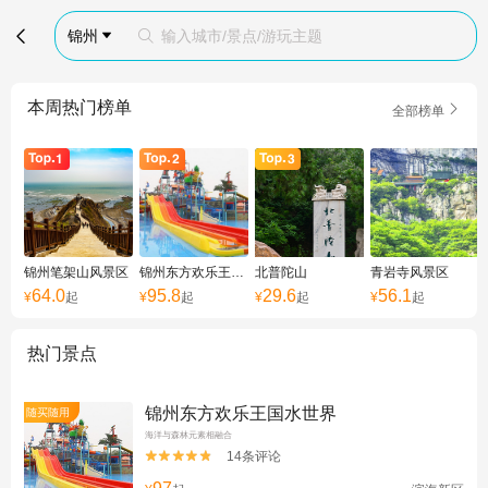

锦州
输入城市/景点/游玩主题


本周热门榜单

全部榜单
锦州笔架山风景区
锦州东方欢乐王国水世界
北普陀山
青岩寺风景区
64.0
95.8
29.6
56.1
¥
起
¥
起
¥
起
¥
起
热门景点
锦州东方欢乐王国水世界
随买随用
海洋与森林元素相融合
14条评论

