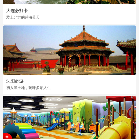
大连必打卡
爱上北方的碧海蓝天
沈阳必游
初入黑土地，玩味多彩人生