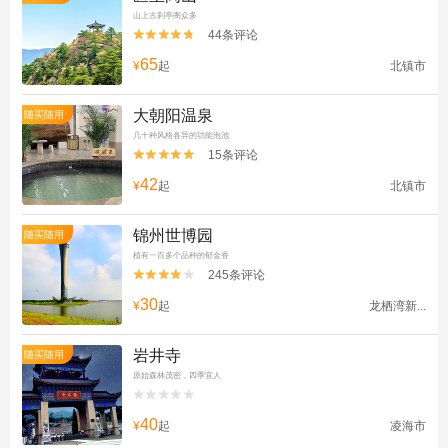
山上古刹亭阁众多
44条评论


65
¥
起
北镇市
大朝阳温泉
随买随用
几十种风格各异的功能泡池
15条评论


42
¥
起
北镇市
锦州世博园
随买随用
植有一百多个品种的郁金香
245条评论


30
¥
起
龙栖湾新...
岩井寺
随买随用
原始森林茂密，四季宜人


40
¥
起
凌海市