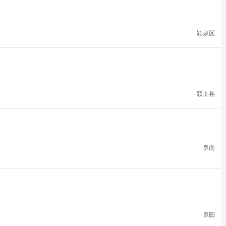
颍泉区
颍上县
阜南
阜阳