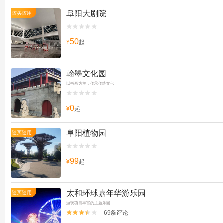
阜阳大剧院
随买随用


50
¥
起
翰墨文化园
以书画为主，传承传统文化


0
¥
起
阜阳植物园
随买随用


99
¥
起
太和环球嘉年华游乐园
随买随用
游玩项目丰富的主题乐园
69条评论

