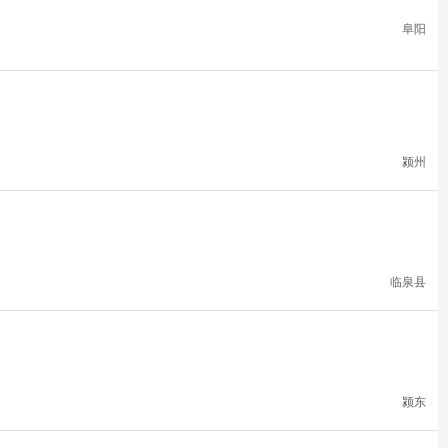
阜阳
颍州
临泉县
颍东