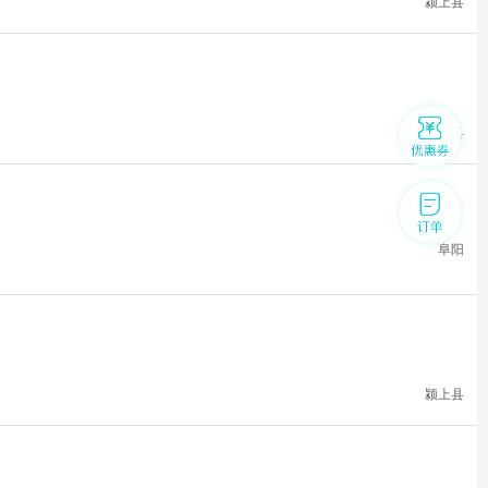
颍上县
颍上县
阜阳
颍上县