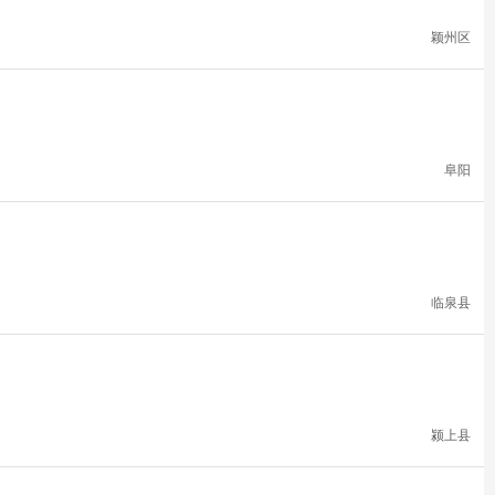
颖州区
阜阳
临泉县
颍上县