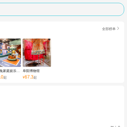

全部榜单
米格兔家庭娱乐中心(阜阳双清湾店)
阜阳博物馆
.0
67.3
起
¥
起