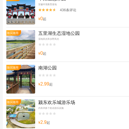
安徽环境教育基地
436条评论


0
¥
起
五里湖生态湿地公园
随买随用
湿地风光和乡野风光


0
¥
起
南湖公园
随买随用


2.99
¥
起
颍东欢乐城游乐场
随买随用
内有20多个机动游乐设施


2.9
¥
起