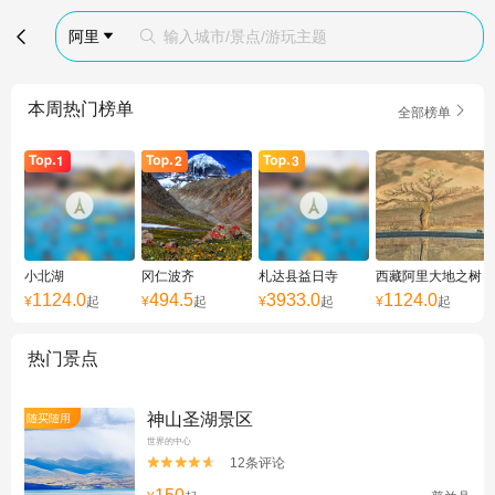

阿里
输入城市/景点/游玩主题


本周热门榜单

全部榜单
小北湖
冈仁波齐
札达县益日寺
西藏阿里大地之树
1124.0
494.5
3933.0
1124.0
¥
起
¥
起
¥
起
¥
起
热门景点
神山圣湖景区
随买随用
世界的中心
12条评论

