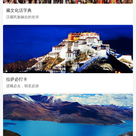
藏文化活字典
汉藏民族融合的史诗
拉萨必打卡
进藏必去，朝圣必游