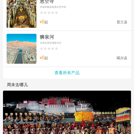
悬空寺
寺庙和栈道是悬在空中的


0
¥
起
普兰县
狮泉河
沿岸以宽谷地形为主


0
¥
起
噶尔县
查看所有产品
周末去哪儿