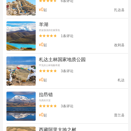
6条评论


0
¥
起
扎达县
羊湖
碧波荡漾的壮丽景色
1条评论


0
¥
起
改则县
札达土林国家地质公园‌
罕见的土林地貌奇观
3条评论


0
¥
起
札达
拉昂错
鸟类的天堂
3条评论


0
¥
起
普兰县
西藏阿里大地之树