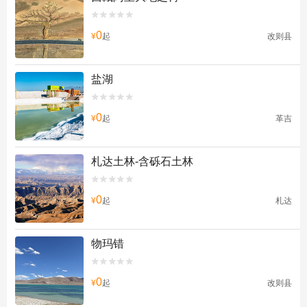


0
¥
起
改则县
盐湖


0
¥
起
革吉
札达土林-含砾石土林


0
¥
起
札达
物玛错


0
¥
起
改则县