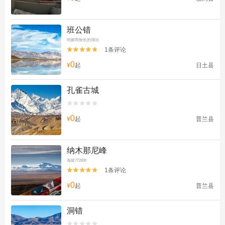
班公错
明媚而狭长的湖泊
1条评论


0
¥
起
日土县
孔雀古城


0
¥
起
普兰县
纳木那尼峰
海拔7728米
1条评论


0
¥
起
普兰县
洞错

