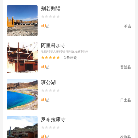
别若则错


0
¥
起
革吉
阿里科加寺
寺里供奉的文殊菩萨曾得高僧仁钦桑市加持
1条评论


0
¥
起
普兰县
班公湖


0
¥
起
日土县
罗布拉康寺


0
¥
起
改则县