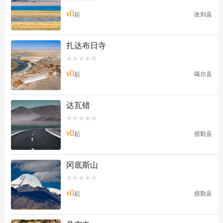
0
¥
起
改则县
扎达布日寺


0
¥
起
噶尔县
达瓦错


0
¥
起
措勤县
冈底斯山


0
¥
起
措勤县