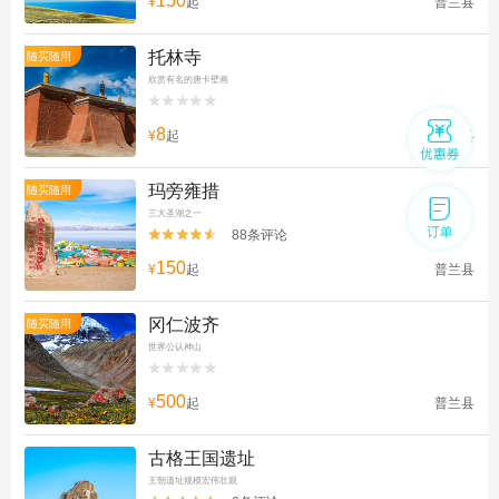
150
¥
起
普兰县
托林寺
随买随用
欣赏有名的唐卡壁画


8
¥
起
扎达县
玛旁雍措
随买随用
三大圣湖之一
88条评论


150
¥
起
普兰县
冈仁波齐
随买随用
世界公认神山


500
¥
起
普兰县
古格王国遗址
王朝遗址规模宏伟壮观