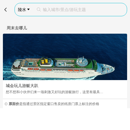

陵水
输入城市/景点/游玩主题


周末去哪儿
城会玩儿游艇大趴
想不想和小伙伴们来一场刺激又好玩的游艇旅行，这里有最具特色的游艇大趴
票面价
是指通过景区指定窗口售卖的纸质门票上标注的价格
