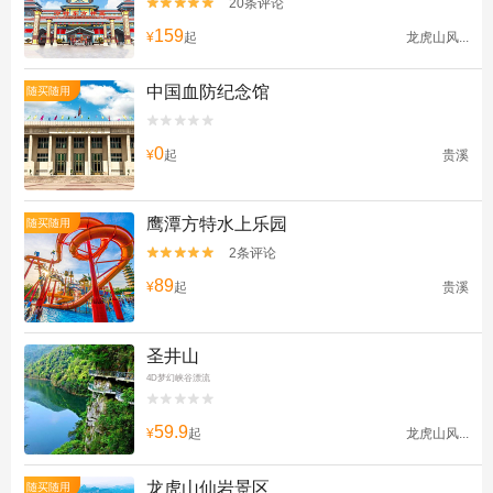
20条评论


159
¥
起
龙虎山风...
中国血防纪念馆
随买随用


0
¥
起
贵溪
鹰潭方特水上乐园
随买随用
2条评论


89
¥
起
贵溪
圣井山
4D梦幻峡谷漂流


59.9
¥
起
龙虎山风...
龙虎山仙岩景区
随买随用