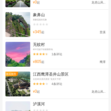
0
¥
起
龙虎山风...
象鼻山
形象逼真的石象


345
¥
起
贵溪
无蚊村
村中无蚊子的避暑胜地
1条评论


805
¥
起
鹰潭
江西鹰潭圣井山景区
随买随用
全息4D沉浸式漂流 “龙虎天下绝”
4条评论


0
¥
起
龙虎山风...
泸溪河

