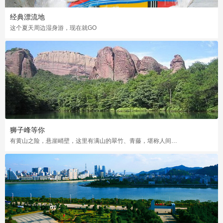
经典漂流地
这个夏天周边湿身游，现在就GO
狮子峰等你
有黄山之险，悬崖峭壁，这里有满山的翠竹、青藤，堪称人间仙境世外桃源