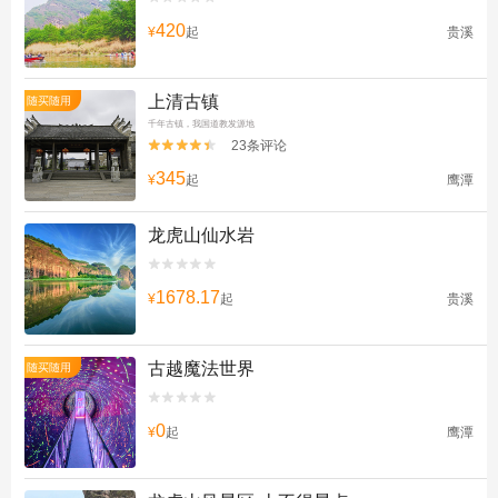
420
¥
起
贵溪
上清古镇
随买随用
千年古镇，我国道教发源地
23条评论


345
¥
起
鹰潭
龙虎山仙水岩


1678.17
¥
起
贵溪
古越魔法世界
随买随用


0
¥
起
鹰潭