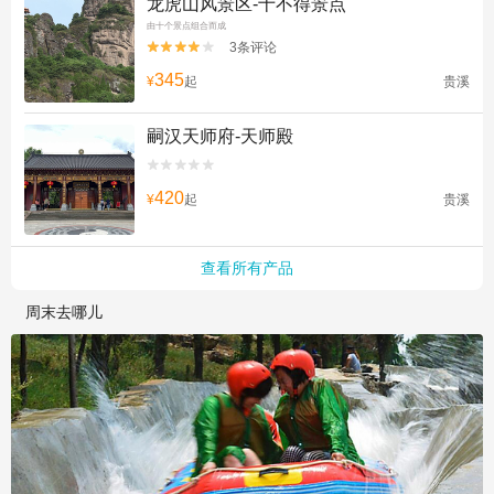
龙虎山风景区-十不得景点
由十个景点组合而成
3条评论


345
¥
起
贵溪
嗣汉天师府-天师殿


420
¥
起
贵溪
查看所有产品
周末去哪儿