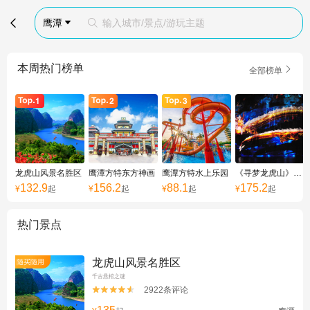

鹰潭
输入城市/景点/游玩主题


本周热门榜单

全部榜单
龙虎山风景名胜区
鹰潭方特东方神画
鹰潭方特水上乐园
《寻梦龙虎山》实景演出
132.9
156.2
88.1
175.2
¥
起
¥
起
¥
起
¥
起
热门景点
龙虎山风景名胜区
随买随用
千古悬棺之谜
2922条评论

