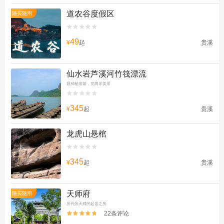
道农谷度假区
随买随用


49
¥
起
贵溪
仙水岩芦溪河竹筏漂流
观神秘崖墓，览两岸美景


345
¥
起
贵溪
龙虎山悬棺


345
¥
起
贵溪
天师府
随买随用
历代张天师的起居之所
22条评论

