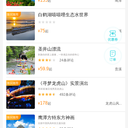
135
¥
起
鹰潭
白鹤湖嘻嘻哩生态水世界
随买随用


75
¥
起
贵溪
圣井山漂流
刺激你的肾上腺素，一秒满足你的猎奇心
24条评论


59.9
¥
起
贵溪
《寻梦龙虎山》实景演出
随买随用
用3D影像呈现秀美龙虎山
492条评论


178
¥
起
龙虎山风...
鹰潭方特东方神画
随买随用
全新中国风高科技主题乐园