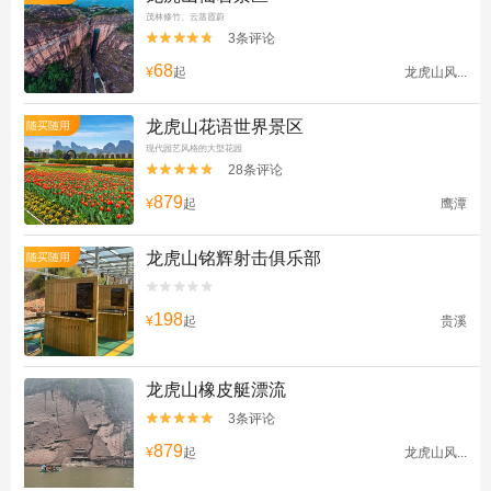
茂林修竹、云蒸霞蔚
3条评论


68
¥
起
龙虎山风...
龙虎山花语世界景区
随买随用
现代园艺风格的大型花园
28条评论


879
¥
起
鹰潭
龙虎山铭辉射击俱乐部
随买随用


198
¥
起
贵溪
龙虎山橡皮艇漂流
3条评论


879
¥
起
龙虎山风...