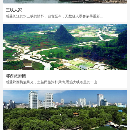
三峡人家
感受长江的水三峡的情怀，自古至今，无数骚人墨客浓墨重彩的描绘三峡，赶紧领略三峡的壮美吧！
鄂西旅游圈
感受鄂西旖旎风光，土苗民族淳朴风情,恩施大峡谷里的一山有四季，十里不同天的奇观