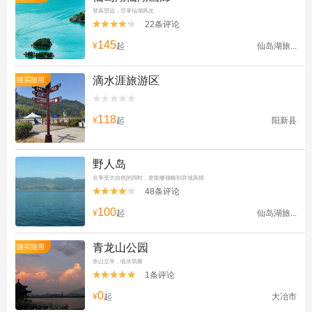
登高望远，尽享仙湖风光
22条评论


145
¥
起
仙岛湖旅...
滴水涯旅游区
随买随用


118
¥
起
阳新县
野人岛
在享受大自然的同时，更能够领略到异域风情
48条评论


100
¥
起
仙岛湖旅...
青龙山公园
随买随用
依山立亭，临水筑榭
1条评论


0
¥
起
大冶市