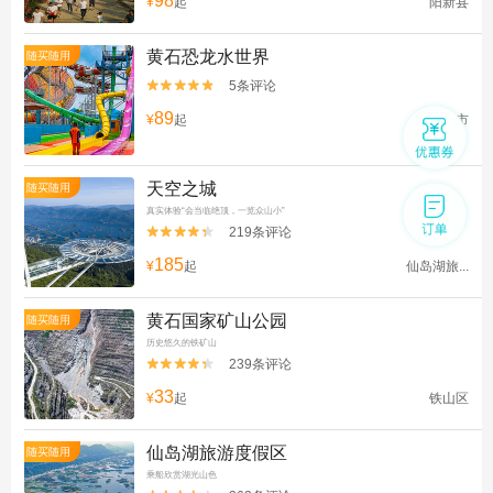
98
¥
起
阳新县
黄石恐龙水世界
随买随用
5条评论


89
¥
起
大冶市
天空之城
随买随用
真实体验“会当临绝顶，一览众山小”
219条评论


185
¥
起
仙岛湖旅...
黄石国家矿山公园
随买随用
历史悠久的铁矿山
239条评论


33
¥
起
铁山区
仙岛湖旅游度假区
随买随用
乘船欣赏湖光山色