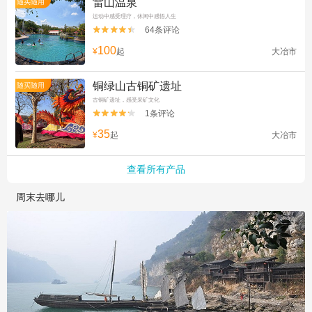
雷山温泉
随买随用
运动中感受理疗，休闲中感悟人生
64条评论


100
¥
起
大冶市
铜绿山古铜矿遗址
随买随用
古铜矿遗址，感受采矿文化
1条评论


35
¥
起
大冶市
查看所有产品
周末去哪儿