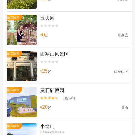
五夫园
随买随用


0
¥
起
阳新县
西塞山风景区
随买随用


25
¥
起
西塞山区
黄石矿博园
随买随用
1条评论


20
¥
起
黄石
小雷山
随买随用
以奇特的石景闻名遐迩