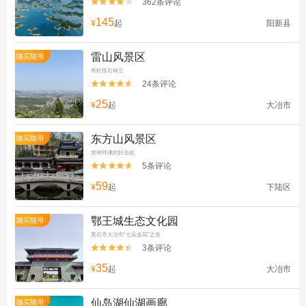
362条评论


145
¥
起
阳新县
雷山风景区
随买随用
奇松怪石林立
24条评论


25
¥
起
大冶市
东方山风景区
随买随用
求神拜佛的好去处
5条评论


59
¥
起
下陆区
鄂王城生态文化园
随买随用
黄石市大冶市“七朵金花”之首
3条评论


35
¥
起
大冶市
仙岛湖仙湖画廊
随买随用