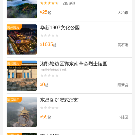
2条评论


25
¥
起
大冶市
华新1907文化公园
随买随用


1035
¥
起
黄石港
湘鄂赣边区鄂东南革命烈士陵园
随买随用
了解革命烈士的生平事迹


0
¥
起
阳新县
东昌阁沉浸式演艺
随买随用


59
¥
起
下陆区