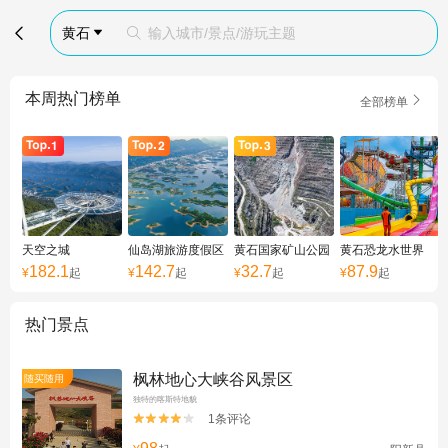

黄石
输入城市/景点/游玩主题


本周热门榜单

全部榜单
天空之城
仙岛湖旅游度假区
黄石国家矿山公园
黄石恐龙水世界
182.1
142.7
32.7
87.9
¥
起
¥
起
¥
起
¥
起
热门景点
枫林地心大峡谷风景区
随买随用
独特的喀斯特地貌
1条评论

