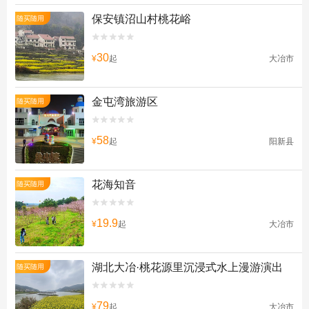
保安镇沼山村桃花峪
随买随用


30
¥
起
大冶市
金屯湾旅游区
随买随用


58
¥
起
阳新县
花海知音
随买随用


19.9
¥
起
大冶市
湖北大冶·桃花源里沉浸式水上漫游演出
随买随用


79
¥
起
大冶市