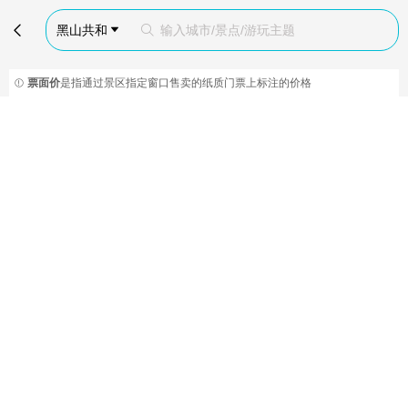

黑山共和
输入城市/景点/游玩主题


票面价
是指通过景区指定窗口售卖的纸质门票上标注的价格
