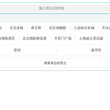
谷
古北水镇
恭王府
北京动物园
八达岭古长城
天坛
海湖风景区
北京国际鲜花港
天安门广场
上海迪士尼乐园
韩建翠溪谷大美儿童世界
香山公园
中国人民革命军事博物馆
苏州
昌平区
惠州
大连
搜索身边的景点
昆明
石家庄
宝鸡
泉州
海南区
南京