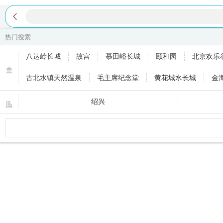

热门搜索
去app享受更低价
八达岭长城
故宫
慕田峪长城
颐和园
北京欢乐
古北水镇天然温泉
毛主席纪念堂
黄花城水长城
金
玉渊潭公园
天津泰达航母主题公园
八达岭长城缆车
绍兴
临沂
重庆
三亚
廊坊