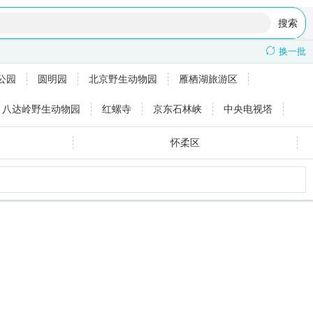
搜索

换一批
公园
圆明园
北京野生动物园
雁栖湖旅游区
八达岭野生动物园
红螺寺
京东石林峡
中央电视塔
怀柔区
天津
平谷区
遵义
大理