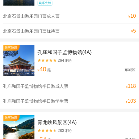
娱乐先锋
10
北京石景山游乐园门票成人票
¥
5
北京石景山游乐园门票优待票
¥
随买随用
孔庙和国子监博物馆(4A)
264评论


40
起
东城区
¥
118
孔庙和国子监博物馆半日游成人票
¥
103
孔庙和国子监博物馆半日游学生票
¥
随买随用
青龙峡风景区(4A)
283评论

