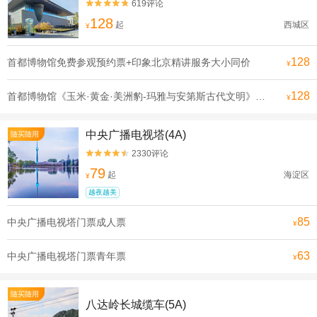
619评论


128
起
西城区
¥
128
首都博物馆免费参观预约票+印象北京精讲服务大小同价
¥
128
首都博物馆《玉米·黄金·美洲豹-玛雅与安第斯古代文明》展览票成人票
¥
中央广播电视塔(4A)
随买随用
2330评论


79
起
海淀区
¥
越夜越美
85
中央广播电视塔门票成人票
¥
63
中央广播电视塔门票青年票
¥
随买随用
八达岭长城缆车(5A)