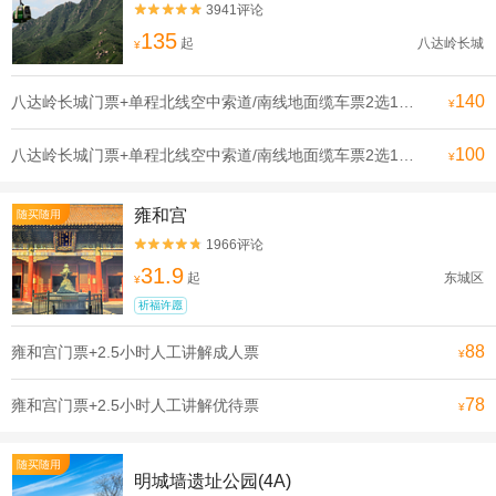
3941评论


135
起
八达岭长城
¥
140
八达岭长城门票+单程北线空中索道/南线地面缆车票2选1成人票
¥
100
八达岭长城门票+单程北线空中索道/南线地面缆车票2选1优待票
¥
雍和宫
随买随用
1966评论


31.9
起
东城区
¥
祈福许愿
88
雍和宫门票+2.5小时人工讲解成人票
¥
78
雍和宫门票+2.5小时人工讲解优待票
¥
随买随用
明城墙遗址公园(4A)