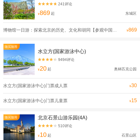
241评论


869
起
东城区
¥
869
博物馆一日游：探索北京的历史、文化和胡同【参观中国法院博物馆、东交民巷和明城墙，体验北京的法律、外交和帝国历史。 从史家胡同的传统四合院到南锣鼓巷的创意氛围，近距离感受老北京的日常生活。 参加小团游，不购物，行程紧凑轻松，尽情享用经典的北京美食。】
¥
随买随用
水立方(国家游泳中心)
9494评论


20
起
奥林匹克公园
¥
30
水立方(国家游泳中心)门票成人票
¥
15
水立方(国家游泳中心)门票儿童票
¥
北京石景山游乐园(4A)
随买随用
510评论


10
起
石景山区
¥