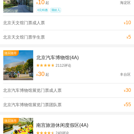
10
起
海淀区
¥
0元特惠
溜娃儿
10
北京天文馆门票成人票
¥
5
北京天文馆门票学生票
¥
随买随用
北京汽车博物馆(4A)
2112评论


30
起
丰台区
¥
30
北京汽车博物馆展览门票成人票
¥
55
北京汽车博物馆展览门票团队票
¥
随买随用
南宫旅游休闲度假区(4A)
240评论

