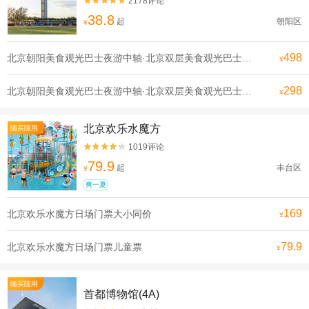
2178评论


38.8
起
朝阳区
¥
498
北京朝阳美食观光巴士夜游中轴·北京双层美食观光巴士成人票
¥
298
北京朝阳美食观光巴士夜游中轴·北京双层美食观光巴士儿童票
¥
北京欢乐水魔方
随买随用
1019评论


79.9
起
丰台区
¥
爽一夏
169
北京欢乐水魔方日场门票大小同价
¥
79.9
北京欢乐水魔方日场门票儿童票
¥
随买随用
首都博物馆(4A)