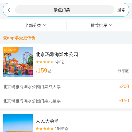

搜索
全部分类
推荐排序
去app享受更低价
随买随用
北京玛雅海滩水公园
5评论


159
起
朝阳区
¥
200
北京玛雅海滩水公园门票成人票
¥
150
北京玛雅海滩水公园门票儿童票
¥
人民大会堂
154评论

