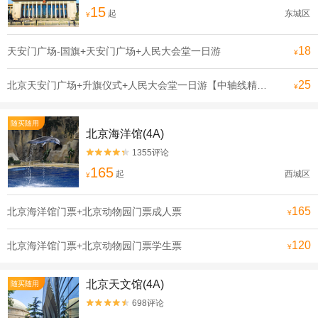
15
起
东城区
¥
18
天安门广场-国旗+天安门广场+人民大会堂一日游
¥
25
北京天安门广场+升旗仪式+人民大会堂一日游【中轴线精华游/多套餐可选】
¥
随买随用
北京海洋馆(4A)
1355评论


165
起
西城区
¥
165
北京海洋馆门票+北京动物园门票成人票
¥
120
北京海洋馆门票+北京动物园门票学生票
¥
北京天文馆(4A)
随买随用
698评论

