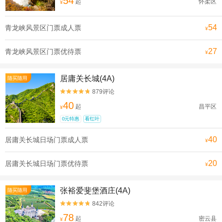
54
起
怀柔区
¥
54
青龙峡风景区门票成人票
¥
27
青龙峡风景区门票优待票
¥
居庸关长城(4A)
随买随用
879评论


40
起
昌平区
¥
0元特惠
看红叶
40
居庸关长城日场门票成人票
¥
20
居庸关长城日场门票优待票
¥
张裕爱斐堡酒庄(4A)
随买随用
842评论


78
起
密云县
¥