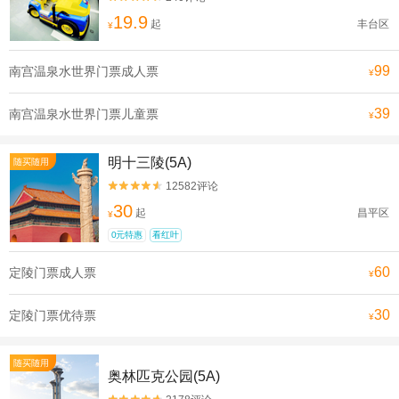
19.9
起
丰台区
¥
99
南宫温泉水世界门票成人票
¥
39
南宫温泉水世界门票儿童票
¥
明十三陵(5A)
随买随用
12582评论


30
起
昌平区
¥
0元特惠
看红叶
60
定陵门票成人票
¥
30
定陵门票优待票
¥
随买随用
奥林匹克公园(5A)