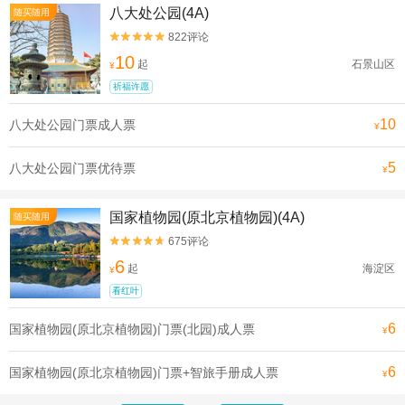
八大处公园(4A)
随买随用
822评论


10
起
石景山区
¥
祈福许愿
10
八大处公园门票成人票
¥
5
八大处公园门票优待票
¥
国家植物园(原北京植物园)(4A)
随买随用
675评论


6
起
海淀区
¥
看红叶
6
国家植物园(原北京植物园)门票(北园)成人票
¥
6
国家植物园(原北京植物园)门票+智旅手册成人票
¥