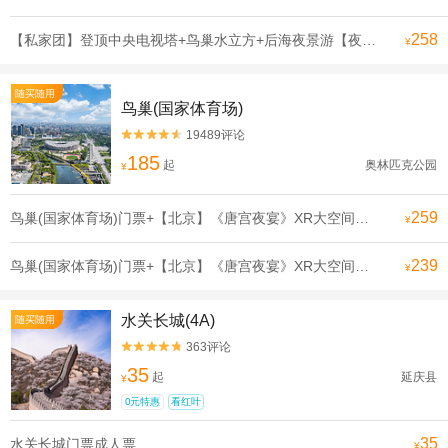
258
【私家团】登顶中央电视塔+鸟巢水立方+后海夜景游【夜游京城·感受北京四美】
¥
随买随用
鸟巢(国家体育场)
19489评论


185
起
奥林匹克公园
¥
259
鸟巢(国家体育场)门票+【北京】《唐宫夜宴》XR大空间沉浸展门票成人票
¥
239
鸟巢(国家体育场)门票+【北京】《唐宫夜宴》XR大空间沉浸展门票优待票
¥
水关长城(4A)
随买随用
363评论


35
起
延庆县
¥
0元特惠
看红叶
35
水关长城门票成人票
¥