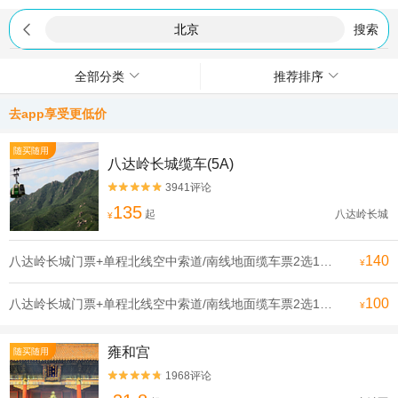

搜索
全部分类
推荐排序
去app享受更低价
随买随用
八达岭长城缆车(5A)
3941评论


135
起
八达岭长城
¥
140
八达岭长城门票+单程北线空中索道/南线地面缆车票2选1成人票
¥
100
八达岭长城门票+单程北线空中索道/南线地面缆车票2选1优待票
¥
雍和宫
随买随用
1968评论

