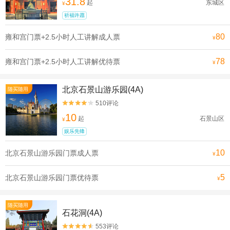
31.8
起
东城区
¥
祈福许愿
80
雍和宫门票+2.5小时人工讲解成人票
¥
78
雍和宫门票+2.5小时人工讲解优待票
¥
北京石景山游乐园(4A)
随买随用
510评论


10
起
石景山区
¥
娱乐先锋
10
北京石景山游乐园门票成人票
¥
5
北京石景山游乐园门票优待票
¥
随买随用
石花洞(4A)
553评论

