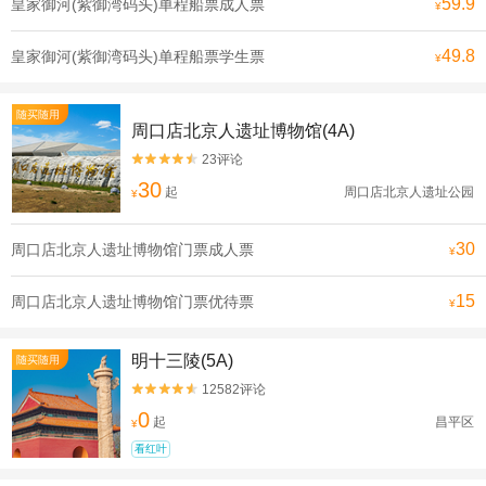
59.9
皇家御河(紫御湾码头)单程船票成人票
¥
49.8
皇家御河(紫御湾码头)单程船票学生票
¥
随买随用
周口店北京人遗址博物馆(4A)
23评论


30
起
周口店北京人遗址公园
¥
30
周口店北京人遗址博物馆门票成人票
¥
15
周口店北京人遗址博物馆门票优待票
¥
明十三陵(5A)
随买随用
12582评论


0
起
昌平区
¥
看红叶