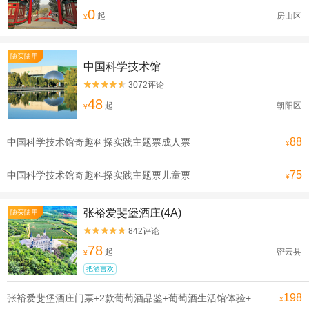
0
起
房山区
¥
随买随用
中国科学技术馆
3072评论


48
起
朝阳区
¥
88
中国科学技术馆奇趣科探实践主题票成人票
¥
75
中国科学技术馆奇趣科探实践主题票儿童票
¥
张裕爱斐堡酒庄(4A)
随买随用
842评论


78
起
密云县
¥
把酒言欢
198
张裕爱斐堡酒庄门票+2款葡萄酒品鉴+葡萄酒生活馆体验+DIY伴手礼1份(750ml个性化干红葡萄酒1瓶)家庭票2大1小
¥