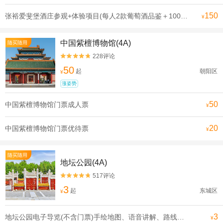
150
张裕爱斐堡酒庄参观+体验项目(每人2款葡萄酒品鉴＋100ml白兰地自灌酒1瓶)双人票
¥
中国紫檀博物馆(4A)
随买随用
228评论


50
起
朝阳区
¥
涨姿势
50
中国紫檀博物馆门票成人票
¥
20
中国紫檀博物馆门票优待票
¥
随买随用
地坛公园(4A)
517评论


3
起
东城区
¥
3
地坛公园电子导览(不含门票)手绘地图、语音讲解、路线推荐大小同价
¥