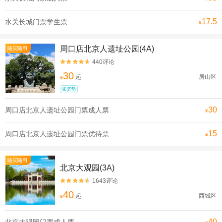
17.5
水关长城门票学生票
¥
周口店北京人遗址公园(4A)
随买随用
440评论


30
起
房山区
¥
涨姿势
30
周口店北京人遗址公园门票成人票
¥
15
周口店北京人遗址公园门票优待票
¥
随买随用
北京大观园(3A)
1643评论


40
起
西城区
¥
40