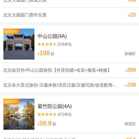
北京大观园门票成人票
¥
20
北京大观园门票学生票
¥
随买随用
中山公园(4A)
578评论


198
起
东城区
¥
398
北京故宫外/中山公园旅拍【外景拍摄+妆造+服装+精修】
¥
198
北京各大景点旅拍·汉服体验/清宫汉服/汉服写真/妆造配饰/古风拍摄/多套餐可选
¥
随买随用
紫竹院公园(4A)
472评论


59.9
起
海淀区
¥