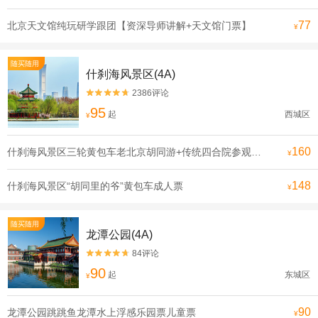
77
北京天文馆纯玩研学跟团【资深导师讲解+天文馆门票】
¥
随买随用
什刹海风景区(4A)
2386评论


95
起
西城区
¥
160
什刹海风景区三轮黄包车老北京胡同游+传统四合院参观成人票
¥
148
什刹海风景区“胡同里的爷”黄包车成人票
¥
随买随用
龙潭公园(4A)
84评论


90
起
东城区
¥
90
龙潭公园跳跳鱼龙潭水上浮感乐园票儿童票
¥