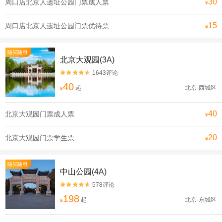
30
周口店北京人遗址公园门票成人票
¥
15
周口店北京人遗址公园门票优待票
¥
随买随用
北京大观园(3A)
1643评论


40
起
北京·西城区
¥
40
北京大观园门票成人票
¥
20
北京大观园门票学生票
¥
随买随用
中山公园(4A)
578评论


198
起
北京·东城区
¥