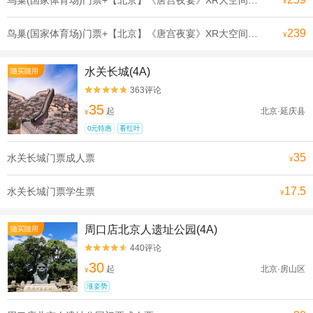
鸟巢(国家体育场)门票+【北京】《唐宫夜宴》XR大空间沉浸展门票成人票
¥
239
鸟巢(国家体育场)门票+【北京】《唐宫夜宴》XR大空间沉浸展门票优待票
¥
水关长城(4A)
随买随用
363评论


35
起
北京·延庆县
¥
0元特惠
看红叶
35
水关长城门票成人票
¥
17.5
水关长城门票学生票
¥
周口店北京人遗址公园(4A)
随买随用
440评论


30
起
北京·房山区
¥
涨姿势