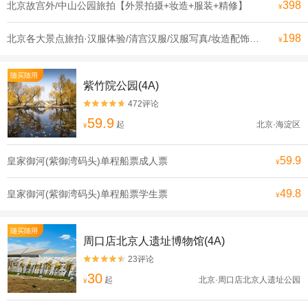
398
北京故宫外/中山公园旅拍【外景拍摄+妆造+服装+精修】
¥
198
北京各大景点旅拍·汉服体验/清宫汉服/汉服写真/妆造配饰/古风拍摄/多套餐可选
¥
随买随用
紫竹院公园(4A)
472评论


59.9
起
北京·海淀区
¥
59.9
皇家御河(紫御湾码头)单程船票成人票
¥
49.8
皇家御河(紫御湾码头)单程船票学生票
¥
随买随用
周口店北京人遗址博物馆(4A)
23评论


30
起
北京·周口店北京人遗址公园
¥