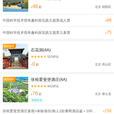
48
起
北京·朝阳区
¥
88
中国科学技术馆奇趣科探实践主题票成人票
¥
75
中国科学技术馆奇趣科探实践主题票儿童票
¥
随买随用
石花洞(4A)
553评论


0
起
北京·房山区
¥
张裕爱斐堡酒庄(4A)
随买随用
842评论


78
起
北京·密云县
¥
把酒言欢
150
张裕爱斐堡酒庄参观+体验项目(每人2款葡萄酒品鉴＋100ml白兰地自灌酒1瓶)双人票
¥