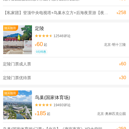
258
【私家团】登顶中央电视塔+鸟巢水立方+后海夜景游【夜游京城·感受北京四美】
¥
定陵
随买随用
12546评论


60
起
北京·明十三陵
¥
0元特惠
60
定陵门票成人票
¥
30
定陵门票优待票
¥
随买随用
鸟巢(国家体育场)
19493评论


185
起
北京·奥林匹克公园
¥
259