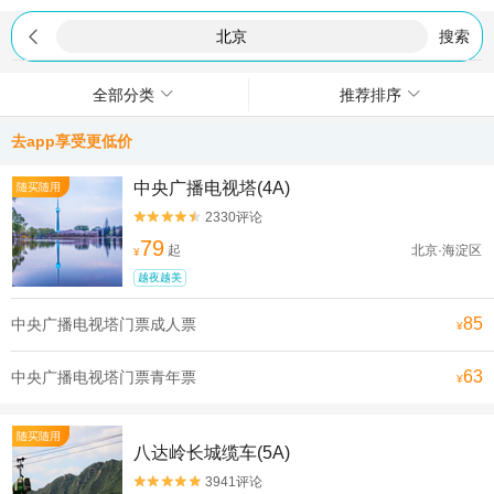

搜索
全部分类
推荐排序
去app享受更低价
中央广播电视塔(4A)
随买随用
2330评论


79
起
北京·海淀区
¥
越夜越美
85
中央广播电视塔门票成人票
¥
63
中央广播电视塔门票青年票
¥
随买随用
八达岭长城缆车(5A)
3941评论

