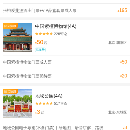
195
张裕爱斐堡酒庄门票+VIP品鉴套票成人票
¥
中国紫檀博物馆(4A)
随买随用
228评论


50
起
北京·朝阳区
¥
涨姿势
50
中国紫檀博物馆门票成人票
¥
20
中国紫檀博物馆门票优待票
¥
随买随用
地坛公园(4A)
517评论


3
起
北京·东城区
¥
3
地坛公园电子导览(不含门票)手绘地图、语音讲解、路线推荐大小同价
¥