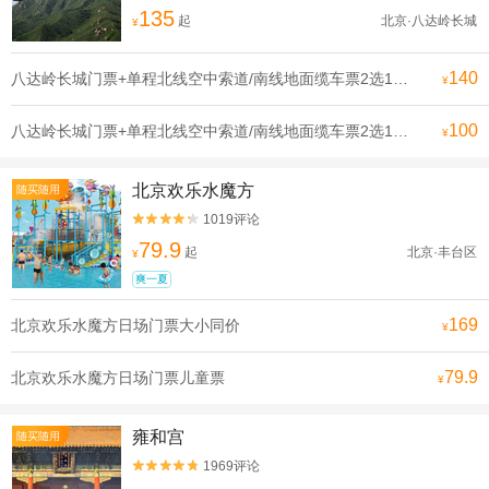
135
起
北京·八达岭长城
¥
140
八达岭长城门票+单程北线空中索道/南线地面缆车票2选1成人票
¥
100
八达岭长城门票+单程北线空中索道/南线地面缆车票2选1优待票
¥
北京欢乐水魔方
随买随用
1019评论


79.9
起
北京·丰台区
¥
爽一夏
169
北京欢乐水魔方日场门票大小同价
¥
79.9
北京欢乐水魔方日场门票儿童票
¥
雍和宫
随买随用
1969评论

