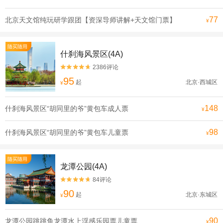
77
北京天文馆纯玩研学跟团【资深导师讲解+天文馆门票】
¥
随买随用
什刹海风景区(4A)
2386评论


95
起
北京·西城区
¥
148
什刹海风景区“胡同里的爷”黄包车成人票
¥
98
什刹海风景区“胡同里的爷”黄包车儿童票
¥
随买随用
龙潭公园(4A)
84评论


90
起
北京·东城区
¥
90
龙潭公园跳跳鱼龙潭水上浮感乐园票儿童票
¥