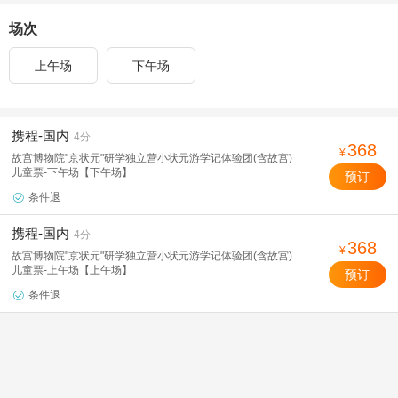
场次
上午场
下午场
携程-国内
4分
368
¥
故宫博物院"京状元"研学独立营小状元游学记体验团(含故宫)
儿童票-下午场【下午场】
预订
条件退

携程-国内
4分
368
¥
故宫博物院"京状元"研学独立营小状元游学记体验团(含故宫)
儿童票-上午场【上午场】
预订
条件退
