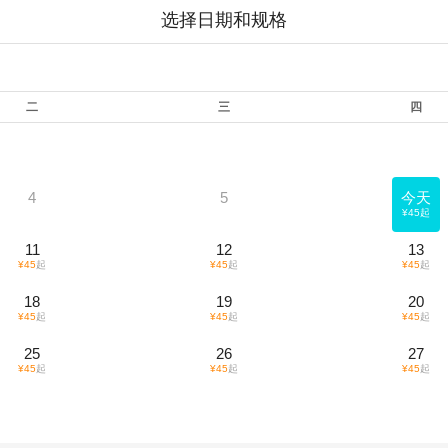
选择日期和规格
二
三
四
4
5
今天
¥
45
起
11
12
13
¥
45
起
¥
45
起
¥
45
起
18
19
20
¥
45
起
¥
45
起
¥
45
起
25
26
27
¥
45
起
¥
45
起
¥
45
起