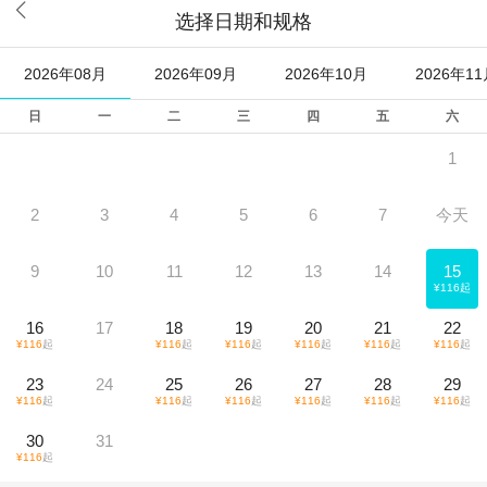

选择日期和规格
2026年08月
2026年09月
2026年10月
2026年1
日
一
二
三
四
五
六
1
2
3
4
5
6
7
今天
9
10
11
12
13
14
15
¥
116
起
16
17
18
19
20
21
22
¥
116
起
¥
116
起
¥
116
起
¥
116
起
¥
116
起
¥
116
起
23
24
25
26
27
28
29
¥
116
起
¥
116
起
¥
116
起
¥
116
起
¥
116
起
¥
116
起
30
31
¥
116
起