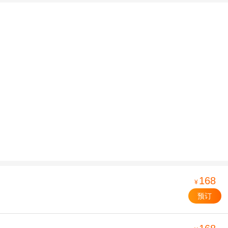
168
¥
预订