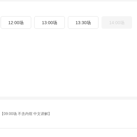
12:00场
13:00场
13:30场
14:00场
09:00场 不含内馆 中文讲解】