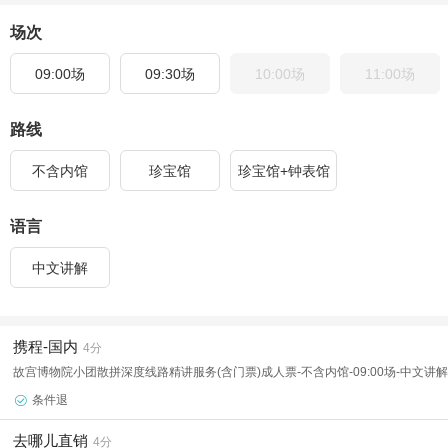
场次
09:00场
09:30场
10:00场
11:00场
路线
不含内馆
珍宝馆
珍宝馆+钟表馆
语言
中文讲解
携程-国内
4分
故宫博物院小团散拼深度线路精讲服务(含门票)成人票-不含内馆-09:00场-中文讲解【
条件退

去哪儿直销
4分