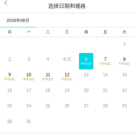

选择日期和规格
2026年08月
日
一
二
三
四
五
六
1
2
3
4
今天
6
7
8
¥
78.2
起
¥
78.2
起
¥
78.2
起
9
10
11
12
13
14
15
¥
78.2
起
¥
78.2
起
¥
78.2
起
¥
78.2
起
16
17
18
19
20
21
22
23
24
25
26
27
28
29
30
31