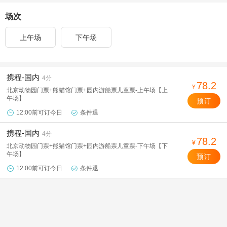
场次
上午场
下午场
携程-国内
4分
78.2
¥
北京动物园门票+熊猫馆门票+园内游船票儿童票-上午场【上
午场】
预订
12:00前可订今日
条件退


携程-国内
4分
78.2
¥
北京动物园门票+熊猫馆门票+园内游船票儿童票-下午场【下
午场】
预订
12:00前可订今日
条件退

