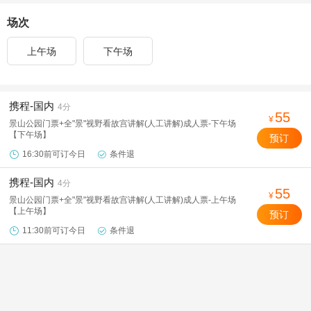
场次
上午场
下午场
携程-国内
4分
55
¥
景山公园门票+全"景"视野看故宫讲解(人工讲解)成人票-下午场
【下午场】
预订
16:30前可订今日
条件退


携程-国内
4分
55
¥
景山公园门票+全"景"视野看故宫讲解(人工讲解)成人票-上午场
【上午场】
预订
11:30前可订今日
条件退

