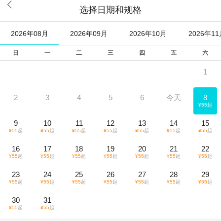

选择日期和规格
2026年08月
2026年09月
2026年10月
2026年1
日
一
二
三
四
五
六
1
2
3
4
5
6
今天
8
¥
55
起
9
10
11
12
13
14
15
¥
55
起
¥
55
起
¥
55
起
¥
55
起
¥
55
起
¥
55
起
¥
55
起
16
17
18
19
20
21
22
¥
55
起
¥
55
起
¥
55
起
¥
55
起
¥
55
起
¥
55
起
¥
55
起
23
24
25
26
27
28
29
¥
55
起
¥
55
起
¥
55
起
¥
55
起
¥
55
起
¥
55
起
¥
55
起
30
31
¥
55
起
¥
55
起