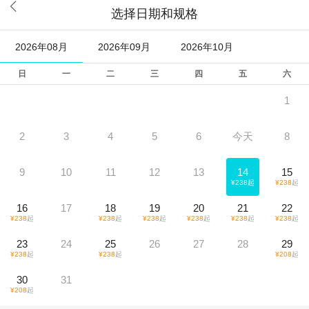

选择日期和规格
2026年08月
2026年09月
2026年10月
日
一
二
三
四
五
六
1
2
3
4
5
6
今天
8
9
10
11
12
13
14
15
¥
238
起
¥
238
起
16
17
18
19
20
21
22
¥
238
起
¥
238
起
¥
238
起
¥
238
起
¥
238
起
¥
238
起
23
24
25
26
27
28
29
¥
238
起
¥
238
起
¥
208
起
30
31
¥
208
起