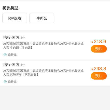
餐饮类型
烤鸭套餐
牛肉饭
携程-国内
4分
218.9
¥
故宫博物院深度线路中高级导游精讲服务(含故宫)+特色餐饮成
人票-牛肉饭【牛肉饭】
预订
条件退

携程-国内
4分
248.8
¥
故宫博物院深度线路中高级导游精讲服务(含故宫)+特色餐饮成
人票-烤鸭套餐【烤鸭套餐】
预订
条件退
