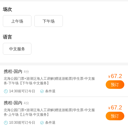
场次
上午场
下午场
语言
中文服务
携程-国内
4分
67.2
¥
北海公园门票+游湖泛海人工讲解(赠送游船票)学生票-中文服
务-下午场【下午场 中文服务】
预订
14:30前可订今日
条件退


携程-国内
4分
67.2
¥
北海公园门票+游湖泛海人工讲解(赠送游船票)学生票-中文服
务-上午场【上午场 中文服务】
预订
10:30前可订今日
条件退

