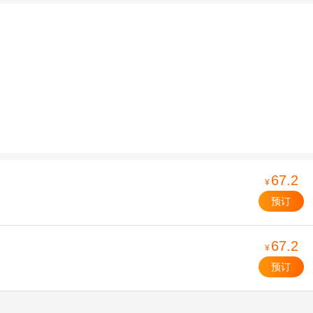
67.2
¥
预订
67.2
¥
预订