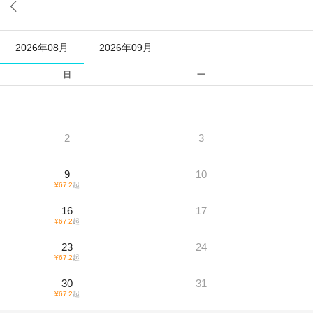

2026年08月
2026年09月
日
一
2
3
9
10
¥
67.2
起
16
17
¥
67.2
起
23
24
¥
67.2
起
30
31
¥
67.2
起