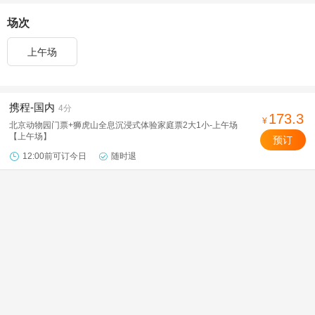
场次
上午场
携程-国内
4分
173.3
¥
北京动物园门票+狮虎山全息沉浸式体验家庭票2大1小-上午场
【上午场】
预订
12:00前可订今日
随时退

