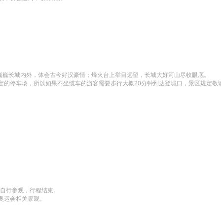
巍巍长城内外，体会古今好汉豪情；烽火台上举目远望，长城大好河山尽收眼底。 

定的停车场，所以如果不坐缆车的游客需要步行大概20分钟到达登城口，景区规定敬
自行参观，行程结束。 

奥运会相关景观。