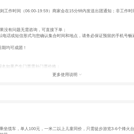
时间（06:00-19:59）商家会在15分钟内发送出团通知；非工作时间（
4，如果没有问题无需咨询，可直接下单；
前以电话或短信形式与您确认集合时间和地点，请务必保证预留的手机号畅通（
日期均可成团！
报名如果产生门票需补门票价格；
更多使用说明

；
谅。
动（如跳伞、潜水、滑雪等）前，请务必仔细阅读
《风险提示》
。
费用。
制定
《去哪儿网旅游安全手册》
，请您认真阅读并切实遵守。
约第二天的。
坐缆车，单人100元，一米二以上儿童同价，只需徒步游览3‑6个烽火