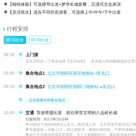
🌟【独特体验】可选择早出发+梦华长城套餐，沉浸式文化表演
🌟【灵活班次】适合不同作息游客，可选择上午/中午/下午出发
🌟【选私家团】专车专人服务，适合家庭/小团体，行程自由度
行程安排
08:30出发
09:00出发
08:30
上门接
北京五环内（下单请选择【五环内接】，具体接人时间根据酒店位置
09:00
集合地点1
:
北京市朝阳区国贸地铁站-f东北口
09:15
集合地点2
:
北京市朝阳区朝阳门地铁站-a东北口
点击查看全部集合地点
10:00
交通
:
导游带团出发，前往举世文明的八达岭长城
行驶时间：约1小时30分钟
🌟18岁以下或60周岁以上老人，购买成人价，当天导游可退30元门票
🌟导游提前一天晚上21：30之前联系，通知出发时间，下单时请确认
🌟由于北京路况早晨非常堵车，为了大家顺利出行，请提前准备好路