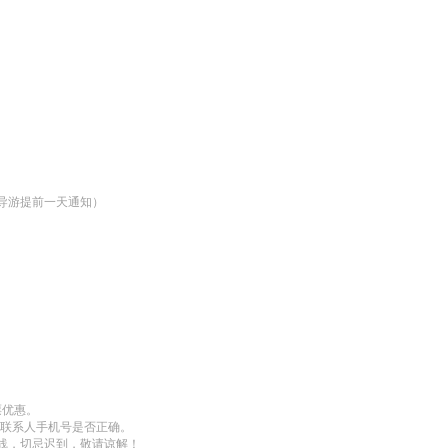
导游提前一天通知）
优惠。

联系人手机号是否正确。 

线，切忌迟到，敬请谅解！