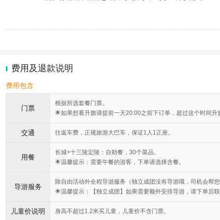
费用及退款说明
费用包含
根据所选套餐门票。
门票
🌟如果想看升旗请提前一天20:00之前下订单，超过这个时间
交通
往返车费，正规旅游大巴车，保证1人1正座。
长城+十三陵定陵：自助餐，30个菜品。
用餐
🌟温馨提示：需要午餐的游客，下单请选择含餐。
除自由活动外全程导游服务（独立成团没有导游哦，司机会帮您
导游服务
🌟温馨提示：【独立成团】如果需要额外安排导游，请下单后联系
儿童价说明
身高不超过1.2米买儿童，儿童价不含门票。