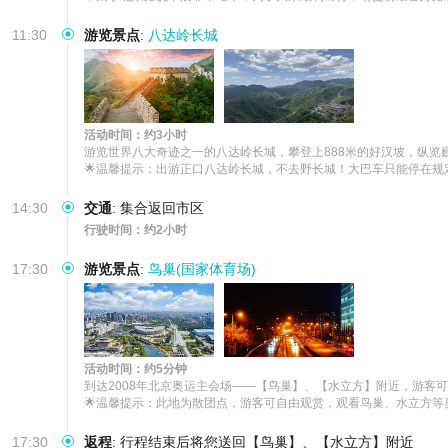
11:30
游览景点
:
八达岭长城
活动时间：约3小时
游览世界八大奇迹之一的八达岭长城，攀登上888米的好汉坡，纵览
🌟温馨提示：出游正口八达岭长城，不去野长城！大巴车只能停在规
14:30
交通
:
集合返回市区
行驶时间：约2小时
17:30
游览景点
:
鸟巢(国家体育场)
活动时间：约5分钟
到达2008年北京奥运主会场——【鸟巢】、【水立方】附近，游客可
🌟温馨提示：此地为散团点，游客可自由观赏，观看鸟巢、水立方等
17:30
返程
:
行程结束后将您送回【鸟巢】、【水立方】附近