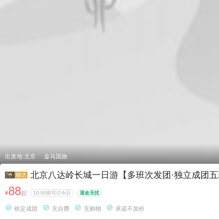
出发地:北京
金马国旅
北京八达岭长城一日游【多班次发团·独立成团五
88
¥
起
10:00前可订今日
退改无忧




铁定成团
无自费
无购物
承诺不加价