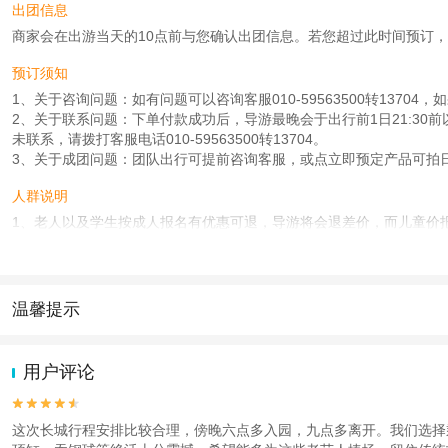
出团信息
商家会在出游当天的10点前与您确认出团信息。若您超过此时间预订，则工作
预订须知
1、关于咨询问题：如有问题可以咨询客服010-59563500转1370
2、关于联系问题：下单付款成功后，导游最晚会于出行前1日21:30
未联系，请拨打客服电话010-59563500转13704。
3、关于成团问题：团队出行可提前咨询客服，或点立即预定产品可拍
人群说明
1、老人以及学生按成人报名有优惠可退，导游将会退差价，而儿童价
2、按照旅游局规定，儿童参团，儿童必须占座位，无论大小；
3、特殊人群（军官、残疾人等），请携带好相应证件上车后交给导游
4、博士、硕士、研究生等大学以上学历，景点无任何优惠政策，请见
温馨提示
注意事项
1.去哪儿网提醒您注意人身安全，参加有一定危险性的室内或户外活
凡是购买旅游保险的乘客，退款时只能退团费，保险生效无法退还保险
2.为普及旅游安全知识及旅游文明公约，使您的旅程顺利圆满完成，特
如果想看升旗请提前一天20:00之前下订单，超过这个时间升旗无法预
用户评论
查看
《工商执照信息》
《特许经营许可证信息》


这次长城行程安排比较合理，傍晚六点多入园，九点多离开。我们选择乘