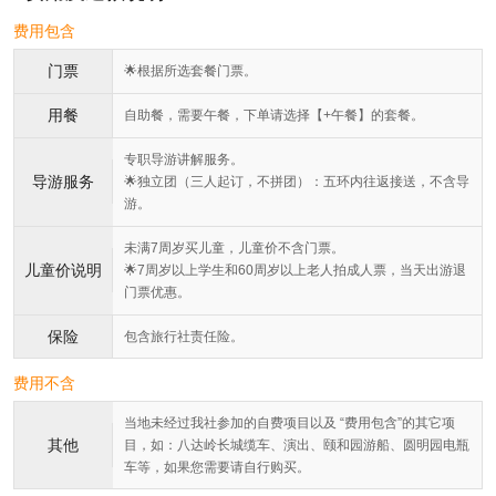
费用包含
门票
🌟根据所选套餐门票。
用餐
自助餐，需要午餐，下单请选择【+午餐】的套餐。
专职导游讲解服务。
导游服务
🌟独立团（三人起订，不拼团）：五环内往返接送，不含导
游。
未满7周岁买儿童，儿童价不含门票。
儿童价说明
🌟7周岁以上学生和60周岁以上老人拍成人票，当天出游退
门票优惠。
保险
包含旅行社责任险。
费用不含
当地未经过我社参加的自费项目以及 “费用包含”的其它项
其他
目，如：八达岭长城缆车、演出、颐和园游船、圆明园电瓶
车等，如果您需要请自行购买。