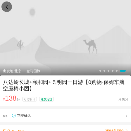

出发地:北京
金马国旅
八达岭长城+颐和园+圆明园一日游【0购物·保姆车航
空座椅小团】
138
¥
起
月售:4
可订明日
退改无忧
立即确认

服务
