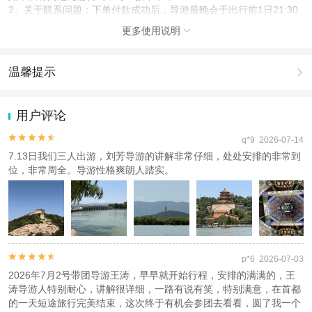
2、关于联系问题：下单付款成功后，导游最晚会于出行前1日21:30
前以电话或短信形式与您确认集合时间和地点，请务必保证预留的手
更多使用说明

机号畅通（节假日或晚于21：00下单的情况下，可能延后至
23:30）。若超时未联系，请拨打客服电话010-59563500转13704。
3、关于成团问题：团队出行可提前咨询客服，或点立即预定产品可
温馨提示

拍日期均可成团！
1.去哪儿网提醒您注意人身安全，参加有一定危险性的室内或户外活
人群说明
动（如跳伞、潜水、滑雪等）前，请务必仔细阅读
《风险提示》
。
用户评论
1、60周岁以上老人和不满18岁的学生拍成人，导游当天退门票差
2.为普及旅游安全知识及旅游文明公约，使您的旅程顺利圆满完成，
价；
特制定
《去哪儿网旅游安全手册》
，请您认真阅读并切实遵守。


q*9 2026-07-14
2、80周岁以上老人预定出游，须有家属或朋友陪同方可出游；
7.13日我们三人出游，刘芳导游的讲解非常仔细，处处安排的非常到
3、不接受95周岁以上的旅游者出游报名，敬请谅解。
位，非常周全。导游性格爽朗人踏实。
查看
《工商执照信息》
《特许经营许可证信息》


p*6 2026-07-03
2026年7月2号带团导游王涛，早早就开始行程，安排的满满的，王
涛导游人特别耐心，讲解很详细，一路有说有笑，特别满意，在首都
的一天短途旅行完美结束，这次终于有机会参团去看看，圆了我一个