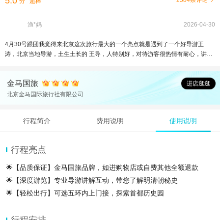
5.0
2584条评论
分
超棒
渔*妈
2026-04-30
4月30号跟团我觉得来北京这次旅行最大的一个亮点就是遇到了一个好导游王
涛，北京当地导游，土生土长的 王导，人特别好，对待游客很热情有耐心，讲解
特别细致，还一天想着给我们游客避坑，推荐的吃喝都是一些价美物廉性价比高
的，真的是良心导游，全成对待每个游客从来不会大呼小叫，一直都是耐耐心心
金马国旅
的，讲历史的时候也是很尊重事实，实事求是，还很幽默，最后走的时候还有耐
进店逛逛
心指导每一位游客根据不同目的地怎么做地铁，怎么走，周边怎么游玩，真的是
北京金马国际旅行社有限公司
很负责任的导游，游玩颐和园和圆明园的时候 导讲的绘声绘色，朗朗动听，还给
我们介绍了北京的好多当地文化，今天报这个团整个旅途都很愉快，对王导真的
行程简介
费用说明
使用说明
是非常满意，
行程亮点
🌟【品质保证】金马国旅品牌，如进购物店或自费其他全额退款
🌟【深度游览】专业导游讲解互动，带您了解明清朝秘史
🌟【轻松出行】可选五环内上门接，探索首都历史园
行程安排