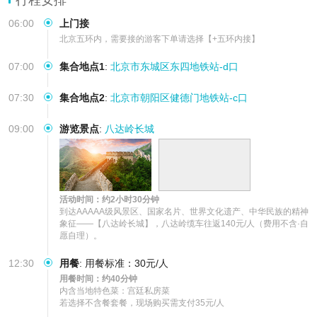
06:00
上门接
北京五环内，需要接的游客下单请选择【+五环内接】
07:00
集合地点1
:
北京市东城区东四地铁站-d口
07:30
集合地点2
:
北京市朝阳区健德门地铁站-c口
09:00
游览景点
:
八达岭长城
活动时间：约2小时30分钟
到达AAAAA级风景区、国家名片、世界文化遗产、中华民族的精神
象征——【八达岭长城】，八达岭缆车往返140元/人（费用不含·自
愿自理）。
12:30
用餐
:
用餐标准：30元/人
用餐时间：约40分钟
内含当地特色菜：宫廷私房菜

若选择不含餐套餐，现场购买需支付35元/人