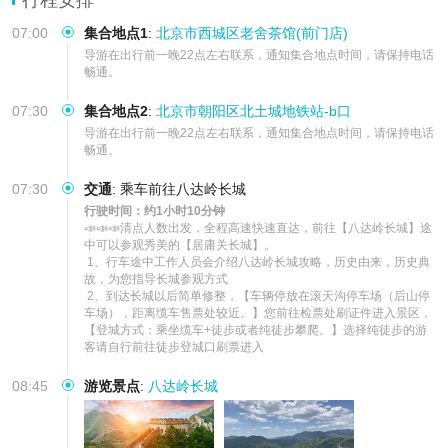
07:00
集合地点1
:
北京市西城区老舍茶馆(前门店)
导游在出行前一晚22点左右联系，通知集合地点时间，请保持电话
畅通。
07:30
集合地点2
:
北京市朝阳区北土城地铁站-b口
导游在出行前一晚22点左右联系，通知集合地点时间，请保持电话
畅通。
07:30
交通
:
乘车前往八达岭长城
行驶时间：约1小时10分钟
📣📣📣清点人数出发，全程高速快速直达，前往【八达岭长城】途
中可以参观秀美的【居庸关长城】。

 1、行车途中工作人员会介绍八达岭长城攻略，历史由来，历史典
故，为您指导长城参观方式

 2、到达长城以后简单修整，【车辆停放在滚天沟停车场（后山停
车场），距离缆车售票处较近。】您前往检票处刷证件进入景区，
【登城方式：乘坐缆车+徒步或者纯徒步攀爬。】选择纯徒步的游
客请自行前往徒步登城口刷票进入
08:45
游览景点
:
八达岭长城