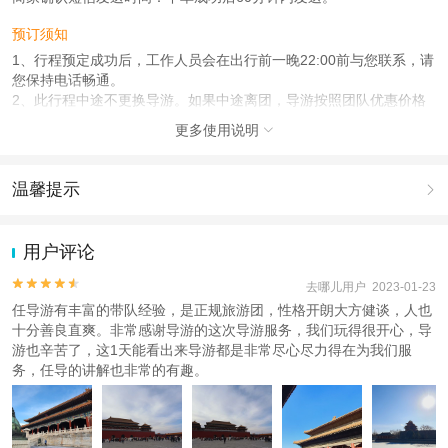
预订须知
1、行程预定成功后，工作人员会在出行前一晚22:00前与您联系，请
您保持电话畅通。
2、此行程中途不更换导游。如果中途离团，导游按照团队优惠价格
现退客人未去的景点门票。
更多使用说明

3、请保管好随身物品，尽量不要携带贵重物品，如在行程中遗失或
损坏，损失需自行承担。
4、请妥善保管好门票，以备度假区内所需检验，门票当日一次进入
温馨提示

有效。
5、根据法律规定，为确保您的游程顺利，请随身携带并自行保管好
1.去哪儿网提醒您注意人身安全，参加有一定危险性的室内或户外活
您的有效身份证件，并在报名时务必
动（如跳伞、潜水、滑雪等）前，请务必仔细阅读
《风险提示》
。
用户评论
确认所报姓名+电话一致无误，以免造成不必要损失，如因客人自身
2.为普及旅游安全知识及旅游文明公约，使您的旅程顺利圆满完成，
原因造成损失，一切损失需客人自
特制定
《去哪儿网旅游安全手册》
，请您认真阅读并切实遵守。


去哪儿用户 2023-01-23
负。请各位游客按照约定标准，如身高 年龄，为儿童报名，如因虚
任导游有丰富的带队经验，是正规旅游团，性格开朗大方健谈，人也
报、隐瞒产生的一切后果敬请自负，
十分善良直爽。非常感谢导游的这次导游服务，我们玩得很开心，导
由此产生的相关损失也将由游客承担。
游也辛苦了，这1天能看出来导游都是非常尽心尽力得在为我们服
务，任导的讲解也非常的有趣。
人群说明
收客标准：因服务能力所限，无法接待60周岁以上的旅游者报名出
游，孕妇不可参团，敬请谅解，
70周岁以上老年人需确保身体健康，签署免责协议，且有至少一名成