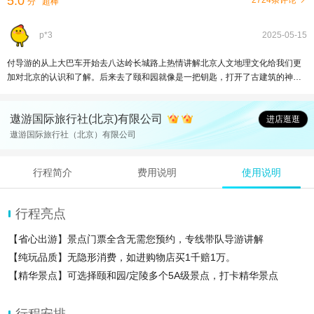
5.0
2724条评论
分
超棒
p*3
2025-05-15
付导游的从上大巴车开始去八达岭长城路上热情讲解北京人文地理文化给我们更
加对北京的认识和了解。后来去了颐和园就像是一把钥匙，打开了古建筑的神秘
之门，让我们得以一窥历史的真容。他的负责任和生动有趣的讲解方式，让大家
在轻松愉快的氛围中，收获了丰富的知识，留下了难忘的回忆。
遨游国际旅行社(北京)有限公司
进店逛逛
遨游国际旅行社（北京）有限公司
行程简介
费用说明
使用说明
行程亮点
【省心出游】️景点门票全含无需您预约，专线带队导游讲解
【纯玩品质】无隐形消费，如进购物店买1千赔1万。
【精华景点】可选择颐和园/定陵多个5A级景点，打卡精华景点
【出行无忧】可选五环内上门接套餐，出行更便捷
行程安排