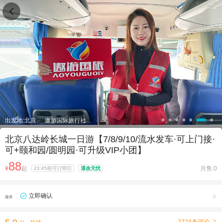

出发地:北京
遨游国际旅行社...
北京八达岭长城一日游【7/8/9/10/流水发车·可上门接·
可+颐和园/圆明园·可升级VIP小团】
88
¥
起
月售:0
23:45前可订明日
退改无忧
立即确认

服务
