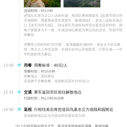
活动时间：约3小时
🌈我社出游为正口八达岭长城，免排队乘坐摆渡车【如遇节假日停
车场饱和，需要乘坐景区摆渡车，敬请须知】，直达八达岭长城正
口【滚天沟停车场】。到达景区导游告知停车位置及回车时间，因
每个家庭体力不一致，长城活动以家庭为单位自由活动，导游不陪
同攀登。

🌈攀登上888米的“好汉坡”，纵览巍巍长城内外，体会古今好汉豪
情；烽火台上举目远望，长城大好河山尽收眼底，万里长城——中
华民族的伟大象征。
12:00
用餐
:
用餐标准：40元/人
用餐时间：约10分钟
用餐地点：景区附近

若选择不含餐套餐，现场购买需支付40元/人
12:15
交通
:
乘车返回市区前往解散地点
行驶时间：约1小时30分钟
14:00
返程
:
行程结束后将您送回鸟巢水立方或颐和园附近
具体解散地点以当天路况和导游安排为准。
*以上行程可能会因为天气、路况等原因做相应调整，敬请谅解。