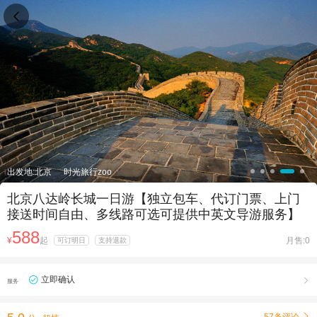

出发地:北京
时光旅行zoo
北京八达岭长城一日游【独立包车、代订门票、上门
接送时间自由、多线路可选可提供中英文导游服务】
588
¥
起
月售:0
可订明日
支持退款
立即确认

服务
