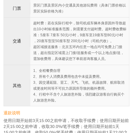
景区门票及景区内小交通及其他游玩费用（具体门票价格以
门票
景区实际价格为准）
超时费：若在实际行程中，除司机或车辆本身原因外导致超
出10小时标准服务范围，则需要支付超时费。超时费收费标
准：5座车 7座车 50元/小时，9座车至19座车型80元/小时
交通
，20座车型至50座车型 200元/小时（司机代收）。
超区域接送服务：北京五环内任意一地点均可免费上门接
送，超出指定区域需上门接/送服务或一个以上地点接/送，
需加收费用，具体建议您下单前咨询客服人员。
1、全程餐费自理
2、所有个人消费及费用包含中未提及费用。
3、因交通延阻、罢工、天气、飞机、机器故障、航班取消
其他
或更改时间等不可抗力原因所导致的额外费用。
4、行程中不含个人旅游意外险，强烈建议游客自行购买个
人旅游意外险。
退款说明
使用日期开始前3天15:00之前申请，不收取手续费；使用日期开始前
2天15:00之前申请，收取30.0%/笔手续费；使用日期开始前1天
15:00之前申请，收取50.0%/笔手续费；使用日期开始前1天22:00之