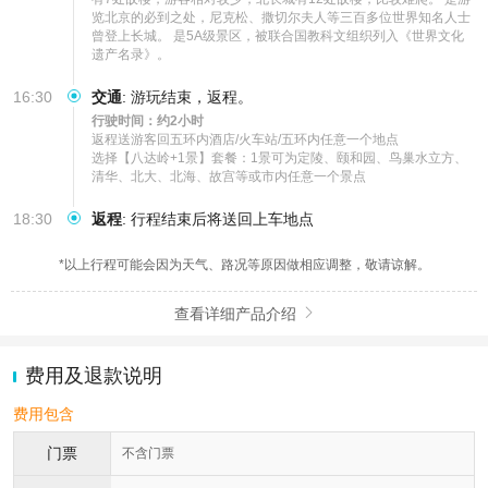
览北京的必到之处，尼克松、撒切尔夫人等三百多位世界知名人士
曾登上长城。 是5A级景区，被联合国教科文组织列入《世界文化
遗产名录》。
16:30
交通
:
游玩结束，返程。
行驶时间：约2小时
返程送游客回五环内酒店/火车站/五环内任意一个地点

选择【八达岭+1景】套餐：1景可为定陵、颐和园、鸟巢水立方、
清华、北大、北海、故宫等或市内任意一个景点
18:30
返程
:
行程结束后将送回上车地点
*以上行程可能会因为天气、路况等原因做相应调整，敬请谅解。
查看详细产品介绍

费用及退款说明
费用包含
门票
不含门票