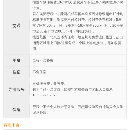
往返车辆使用费10小时/天 若您用车不足10小时则按10小时
计算。
若在实际行程中，除司机或车辆本身原因外导致超出10小时
标准服务范围，则需要支付超时费。超时费收费标准：5座
交通
车 7座车 50元/小时，9座车至19座车型80元/小时 ，20座车
型至50座车型 200元/小时（司机代收）。
接送范围：北京五环内任意一地点均可免费上门接送，超出
指定区域需上门接/送服务或一个以上地点接/送，需加收费
用。
用餐
全程不含餐费
住宿
不含住宿
司机服务费，餐补费。
导游服务
包车产品不含导游，如需导游服务请与客服人员联系
18600971616
行程中不含个人旅游意外险，强烈建议游客自行购买个人旅
保险
游意外险。
费用不含