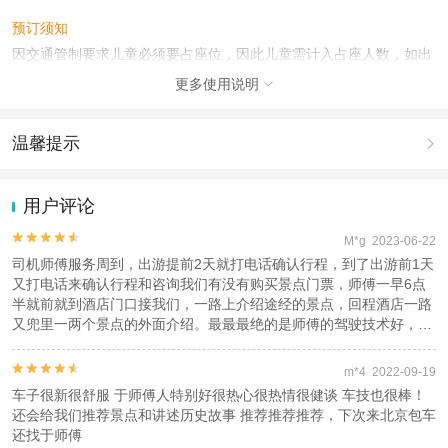
预订须知
因交通管制要求儿童必须要占座位，因此儿童需计入占座人数，如出
游当日发现超载，司机则有权拒绝您正常出游，并且费用不退；由于
更多使用说明

您的不配合导致被交警查到或意外事故，所造成的后果自负，并应赔
偿旅行社的一切损失。
温馨提示

使用说明
出游前一天司机师傅会与您取得联系，确认接送时间及地点，请您保
1.去哪儿网提醒您注意人身安全，参加有一定危险性的室内或户外活
持手机畅通。超出指定区域的游客如需提供上门接/送服务，需加收费
动（如跳伞、潜水、滑雪等）前，请务必仔细阅读
《风险提示》
。
用户评论
用，具体建议您下单前咨询客服人员。
2.为普及旅游安全知识及旅游文明公约，使您的旅程顺利圆满完成，
特制定
《去哪儿网旅游安全手册》
，请您认真阅读并切实遵守。


M*g 2023-06-22
产品说明
司机师傅服务周到，出游提前2天就打电话确认行程，到了出游前1天
车型：5座经济型轿车：丰田卡罗拉、日产轩逸级别可乘4人；5座舒
又打电话来确认行程和咨询我们有没有购买景点门票，师傅一早6点
适型轿车：本田雅阁、日产天籁级别轿车可乘4人；7座舒适型商务
半就前就到酒店门口接我们，一路上介绍途经的景点，回程酒店一路
车：别克GL8级别商务车可乘6人；9座车：瑞风、格瑞斯等商务车；
又兜里一两个景点的外面介绍。最最最绝的是师傅的驾驶技术好，去
15座车：MB100、全顺等车；18座车：九龙等车型；22座车：金
的时候塞车原本要2-3小时，师傅会路，走了一条可以看风景又不塞
龙、九龙等车型；35座车：金龙、宇通等大巴；42座：金龙、宇通等
车的路，只要1个半小时就到了，真的谢谢师傅！


m*4 2022-09-19
大巴；51座：金龙、宇通等大巴；车辆暂不接受品牌指定，敬请谅
车子很新很舒服 于师傅人特别好很热心很热情很健谈 车技也很棒！
解。
还会给我们推荐景点和讲述历史故事 推荐推荐推荐，下次来北京包车
还找于师傅
注意事项