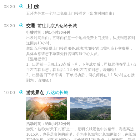
08:30
上门接
五环内任意一个地点免费上门接游客（出发时间自由）
08:30
交通
:
前往北京八达岭长城
行驶时间：约1小时30分钟
出发时间自由，五环内任意一个地点免费上门接送，从接到游客到
送回共10小时。

超出五环内提供上门接送服务,或者增加接/送点需相应补交费用，
具体金额请您下单前先行咨询客服中心人员。

【温馨提示】

1、出游前一天晚上23点后下单，下单成功后，司机师傅在早上7点
半左右联系您，联系后1-1.5小时左右接到您，请知晓！

2、出游当日下单车辆，下单成功后，司机师傅在1-1.5小时左右接
到您，请知晓！
10:00
游览景点
:
八达岭长城
活动时间：约6小时30分钟
游览：被称为“天下九塞”之一，是明长城景色中的精华，海拔高达
1015米，也是居庸关的前哨。分为南长城和北长城两部分，南长城
有7处敌楼，游客相对较少，北长城有12处敌楼，比较难爬。 是游