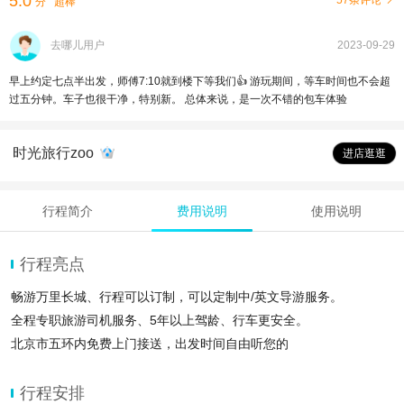
5.0
57条评论
分
超棒
去哪儿用户
2023-09-29
早上约定七点半出发，师傅7:10就到楼下等我们👍 游玩期间，等车时间也不会超
过五分钟。车子也很干净，特别新。 总体来说，是一次不错的包车体验
时光旅行zoo
进店逛逛
行程简介
费用说明
使用说明
行程亮点
畅游万里长城、行程可以订制，可以定制中/英文导游服务。
全程专职旅游司机服务、5年以上驾龄、行车更安全。
北京市五环内免费上门接送，出发时间自由听您的
行程安排