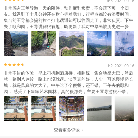
特制定
《去哪儿网旅游安全手册》
，请您认真阅读并切实遵守。
一天联系确定集合地，自行去集合点集合。
d*6 2021-09-16
非常感谢王琴导游一天的陪伴，动作麻利负责，不会落下每一个团
人群说明
友。我迟到了十几分钟还在耐心等着我们，行程点都没有浪费时间，
1、60岁以上老人购买儿童价格。
集台前王导都会提前挨个打电话通知可以往回走了，非常负责。下午
2、18岁以下购买儿童价格，超过1.2米现补儿童门票。
去了颐和园，王导讲解很有趣，既更新了我对中华民族历史进一步认
识，又说了很多民间小故事，和各个景色的由来和传说，非常亨受的
注意事项
一次视觉与听觉盛宴，比自己瞎逛强多了。全程没有强制消费，非常
推荐!希望这样的良心旅行社，总体超赞越来越好非常满意，非常推
根据新交通法规定，旅游营运车辆不得超员，如违规扣6分并处罚金2
荐，性价比高，服务很好，体验很棒，再次推荐！！！
万―5万。 因此，凡带儿童出团旅游的游客，儿童必须占座位！
在不减少景点的前提下，导游可根据天气、交通等实际情况并征得客
人同意后调整游览顺序。


l*2 2021-09-16
非常不错的体验，早上司机到酒店接，接到统一集合地坐大巴，然后
查看
《工商执照信息》
《特许经营许可证信息》
就一路到八达岭，路上也没耽误。淡季真的好，人少，可以慢慢爬长
城，就是风真的太大了。中午吃了个便餐，还不错。下午去的颐和
园， 感受了下皇家艺术园林，真的很漂亮，主要王琴导游很不错，-
路上讲解很到位，老北京历史文化，很多奇闻轶事，长了见识~真心
推荐王琴导游
查看更多评论
