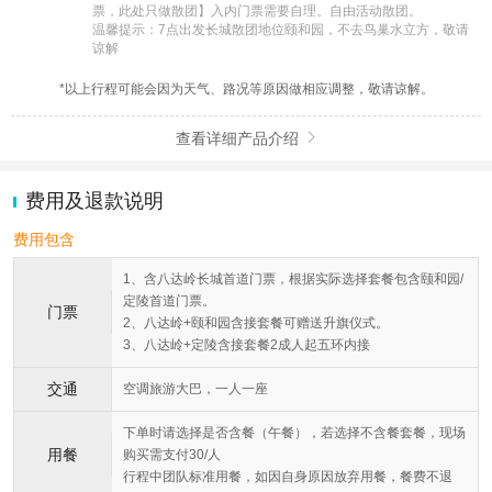
票，此处只做散团】入内门票需要自理。自由活动散团。

温馨提示：7点出发长城散团地位颐和园，不去鸟巢水立方，敬请
谅解
*以上行程可能会因为天气、路况等原因做相应调整，敬请谅解。
查看详细产品介绍

费用及退款说明
费用包含
1、含八达岭长城首道门票，根据实际选择套餐包含颐和园/
定陵首道门票。
门票
2、八达岭+颐和园含接套餐可赠送升旗仪式。
3、八达岭+定陵含接套餐2成人起五环内接
交通
空调旅游大巴，一人一座
下单时请选择是否含餐（午餐），若选择不含餐套餐，现场
用餐
购买需支付30/人
行程中团队标准用餐，如因自身原因放弃用餐，餐费不退