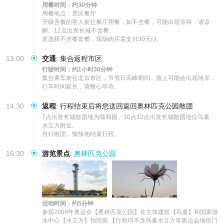
用餐时间：约30分钟
用餐地点：景区餐厅

升级含餐的客人前往餐厅用餐，如不含餐，可能出现等待，请谅
解。12点出发长城不含餐。

若选择不含餐套餐，现场购买需支付30元/人
13:00
交通
:
集合返程市区
行驶时间：约1小时30分钟
集合乘车前往北京市区，节假日高峰期间，路上可能会出现堵车，
行车时间延长，请耐心等待。
14:30
返程
:
行程结束后将您送回返回奥林匹克公园散团
7点出发长城散团地为颐和园。10点12点出发长城散团地位鸟巢、
水立方附近。

自行散团，愉快地结束行程。
16:30
游览景点
:
奥林匹克公园
活动时间：约5分钟
参观2008年奥运会【奥林匹克公园】在主体建筑【鸟巢】和国家游
泳中心【水立方】拍照留,【行程均不含鸟巢水立方等奥运会场馆门