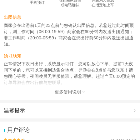
收到商家短信
凭联系人信息
手机预订
或电话确认
在指定地上车
出团信息
商家会在出游前1天的23点前与您确认出团信息。若您超过此时间预
订，则工作时间（06:00-19:59）商家会在60分钟内发送出团通知；
非工作时间（20:00-05:59）商家会在您出行前60分钟内发送出团通
知。
预订须知
正常情况下次日出行，系统显示可订，您可以放心下单。提前1天夜
间下单的，您可以直接到达集合地点，导游会在8点前与您联系！请
您耐心等候，夜间凌晨无客服值班，请您理解。超过当天8:00预定的
订单导游会在出行前与您联系。
更多使用说明

使用说明
无需咨询，请直接提交订单，网上支付，我社以系统订单为准， 统一
给导游派发游客名单，无需纸质凭证， 导游将在出发前与您取得联
温馨提示

系，导游将短信通知确认集合地点时间信息，请您注意回复。
1.去哪儿网提醒您注意人身安全，参加有一定危险性的室内或户外活
产品说明
动（如跳伞、潜水、滑雪等）前，请务必仔细阅读
《风险提示》
。
用户评论
2.为普及旅游安全知识及旅游文明公约，使您的旅程顺利圆满完成，
产品上门接套餐需要在出行前一天与您联系，自行集合产品导游提前

