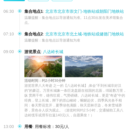
06:30
集合地点1
:
北京市北京市崇文门-地铁站或朝阳门地铁站
温馨提醒：集合地点以导游通知为准。11点30出发在美术馆集合
点。
07:10
集合地点2
:
北京市北京市北土城-地铁站或健德门地铁站
温馨提醒：集合地点以导游通知为准
09:00
游览景点
:
八达岭长城
活动时间：约2小时30分钟
游览世界八大奇迹 之一的【八达岭长城】,体会“不到长城非好汉
的”的豪迈。万里长城象一条巨龙盘踞在祖国的北面，绵延数万里，
纵 贯两千年，雄伟壮观，气势磅礴。八达岭长城，更是“奇迹”中的
经典，登上长城，脚下的崇山峻岭，蜿蜒起伏，四季风光各不相 
同：春天野花竞开，夏季绿色满眼，秋天层林尽染，冬来雪域莽
莽，景色令人叹为观止。（游览时间约2.5小时，交通辅助工具八
达岭缆车或滑车往返140元/人，自愿乘坐！）
13:00
用餐
:
用餐标准：30元/人