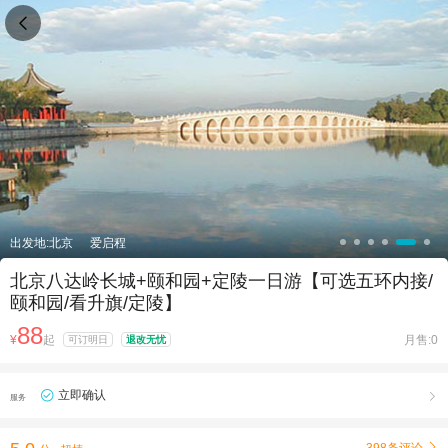

出发地:北京
爱启程
北京八达岭长城+颐和园+定陵一日游【可选五环内接/
颐和园/看升旗/定陵】
88
¥
起
月售:0
可订明日
退改无忧
立即确认

服务
