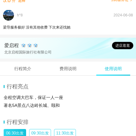
5.0
398条评论
分
超棒
h*8
2024-06-08
梁导服务极好 没有其他收费 下次来还找她
爱启程
进店逛逛
北京启程国际旅行社有限公司
行程简介
费用说明
使用说明
行程亮点
全程空调大巴车，保证一人一座
著名5A景点八达岭长城、颐和
行程安排
06:30出发
09:30出发
11:30出发