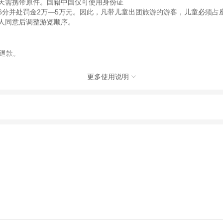
当天需携带原件。国籍中国仅可使用身份证
6分并处罚金2万―5万元。因此，凡带儿童出团旅游的游客，儿童必须占
客人同意后调整游览顺序。
退款。
更多使用说明

动（如跳伞、潜水、滑雪等）前，请务必仔细阅读
《风险提示》
。
制定
《去哪儿网旅游安全手册》
，请您认真阅读并切实遵守。