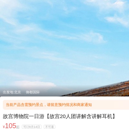
出发地:北京
御都国际
当前产品含需预约景点，请留意预约情况和商家通知
故宫博物院一日游【故宫20人团讲解含讲解耳机】
105
¥
起
可订8月14日
不可退