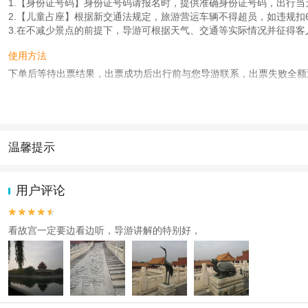
1.【身份证号码】身份证号码请报名时，提供准确身份证号码，出行
2.【儿童占座】根据新交通法规定，旅游营运车辆不得超员，如违规扣
3.在不减少景点的前提下，导游可根据天气、交通等实际情况并征得
使用方法
下单后等待出票结果，出票成功后出行前与您导游联系，出票失败全额
注意事项
如出票成功不能出行退款会有扣损
查看
《工商执照信息》
《特许经营许可证信息》
温馨提示
1.去哪儿网提醒您注意人身安全，参加有一定危险性的室内或户外活
2.为普及旅游安全知识及旅游文明公约，使您的旅程顺利圆满完成，特
用户评论


看故宫一定要边看边听，导游讲解的特别好，