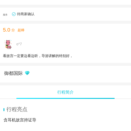
待商家确认
服务
5.0
分
超棒
o*7
看故宫一定要边看边听，导游讲解的特别好，
御都国际
行程简介
行程亮点
含耳机故宫持证导