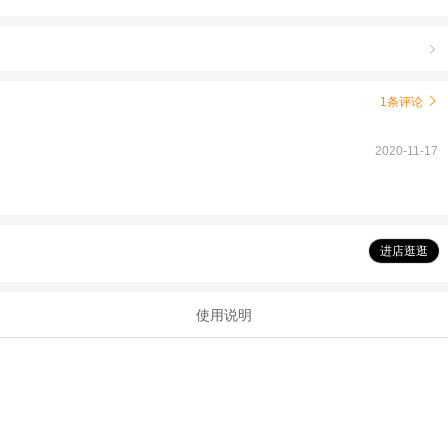

1条评论

2020-11-17
进店逛逛
使用说明