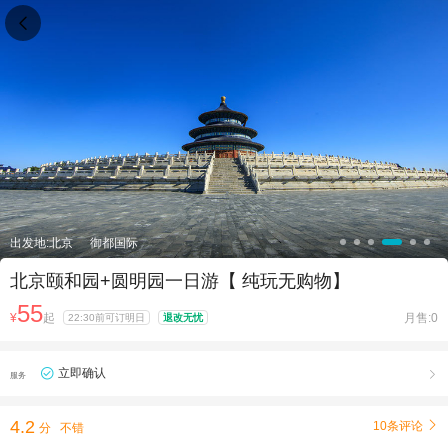

出发地:北京
御都国际
北京颐和园+圆明园一日游【 纯玩无购物】
55
¥
起
月售:0
22:30前可订明日
退改无忧
立即确认

服务
4.2
10条评论

分
不错