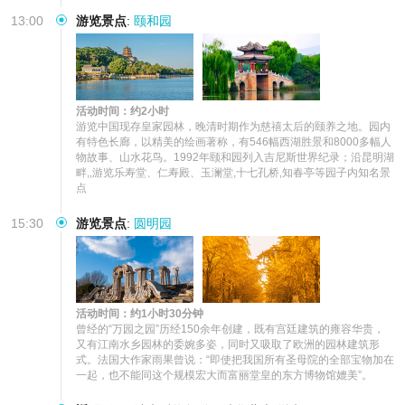
13:00
游览景点
:
颐和园
活动时间：约2小时
游览中国现存皇家园林，晚清时期作为慈禧太后的颐养之地。园内
有特色长廊，以精美的绘画著称，有546幅西湖胜景和8000多幅人
物故事、山水花鸟。1992年颐和园列入吉尼斯世界纪录；沿昆明湖
畔,,游览乐寿堂、仁寿殿、玉澜堂,十七孔桥,知春亭等园子内知名景
点
15:30
游览景点
:
圆明园
活动时间：约1小时30分钟
曾经的“万园之园”历经150余年创建，既有宫廷建筑的雍容华贵，
又有江南水乡园林的委婉多姿，同时又吸取了欧洲的园林建筑形
式。法国大作家雨果曾说：“即使把我国所有圣母院的全部宝物加在
一起，也不能同这个规模宏大而富丽堂皇的东方博物馆媲美”。