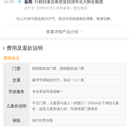
16:00
返程
:
行程结束后将您送回清华北大附近散团
步行至【清华/北大】外景参观，附近散团
*以上行程可能会因为天气、路况等原因做相应调整，敬请谅解。
查看详细产品介绍

费用及退款说明
费用包含
门票
颐和园首道门票，圆明园首道门票
交通
豪华空调旅游大巴，保证一人一座
导游服务
专业资深导游讲解！
不含门票，儿童需与成人一同预订！120cm以下请拍儿童
儿童价说明
价，超高儿童按成人拍，导游现退门票差价
保险
旅行社责任险