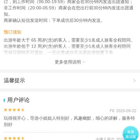
订，则工作时间（06:00-19:59）商家会在30分钟内发送出团通知；
非工作时间（20:00-05:59）商家会在您出行前30分钟内发送出团通
知。
商家确认短信发送时间：下单成功后30分钟内发送。
预订须知
出游年龄大于 65 周岁(含)的客人，需要至少1名成人旅客全程陪同。
出游年龄低于 12 周岁(含)的客人，需要至少1名成人旅客全程陪同
节假日期间不可退款，一旦出票成功无法退款请慎重下单
更多使用说明

使用说明
1、儿童价针对1.2m以下儿童，仅含车费+导游服务费；超高儿童同
成人，节假日无差价可退，平时可退优惠差价。
温馨提示

2、含接套餐为小车接站送往集合点，无送站服务;
3、此行程门票均为首道大门票，不含小景点门票
1.去哪儿网提醒您注意人身安全，参加有一定危险性的室内或户外活
4、关于景区自费项目，导游会推荐，资源参加，如颐和园游船，圆
动（如跳伞、潜水、滑雪等）前，请务必仔细阅读
《风险提示》
。
用户评论
明园团队系列游项目自愿参加
2.为普及旅游安全知识及旅游文明公约，使您的旅程顺利圆满完成，
特制定
《去哪儿网旅游安全手册》
，请您认真阅读并切实遵守。


f*8 2020-09-22
产品说明
玩得很开心，导游小姐姐人特别好，风趣幽默，细心的讲解，服务特
此产品集合时间仅供参考，旺季景区排队时间太长，导游会根据当天
别好
实际情况对集合时间发车时间作出调整，敬请悉知。


去哪儿用户 2024-09-10