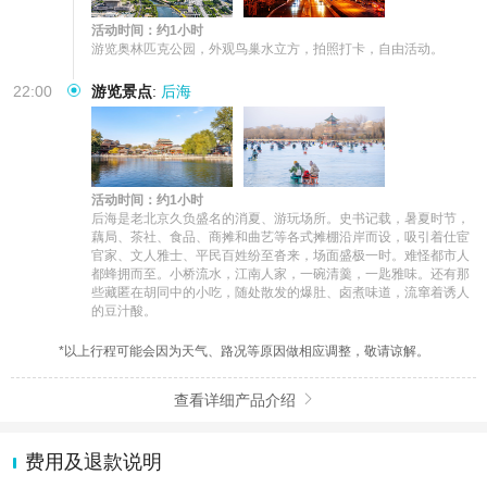
活动时间：约1小时
游览奥林匹克公园，外观鸟巢水立方，拍照打卡，自由活动。
22:00
游览景点
:
后海
活动时间：约1小时
后海是老北京久负盛名的消夏、游玩场所。史书记载，暑夏时节，
藕局、茶社、食品、商摊和曲艺等各式摊棚沿岸而设，吸引着仕宦
官家、文人雅士、平民百姓纷至沓来，场面盛极一时。难怪都市人
都蜂拥而至。小桥流水，江南人家，一碗清羹，一匙雅味。还有那
些藏匿在胡同中的小吃，随处散发的爆肚、卤煮味道，流窜着诱人
的豆汁酸。
*以上行程可能会因为天气、路况等原因做相应调整，敬请谅解。
查看详细产品介绍

费用及退款说明