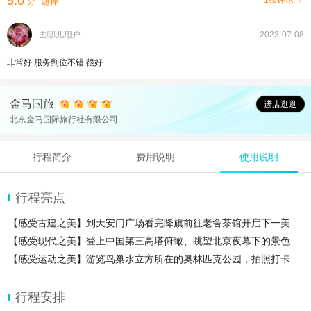
5.0
1条评论
分
超棒
去哪儿用户
2023-07-08
非常好 服务到位不错 很好
金马国旅
进店逛逛
北京金马国际旅行社有限公司
行程简介
费用说明
使用说明
行程亮点
【感受古建之美】到天安门广场看完降旗前往老舍茶馆开启下一美
【感受现代之美】登上中国第三高塔俯瞰、眺望北京夜幕下的景色
【感受运动之美】游览鸟巢水立方所在的奥林匹克公园，拍照打卡
【感受市井之美】最终到后海鼓楼结束，吃着小吃逛着老北京胡
行程安排