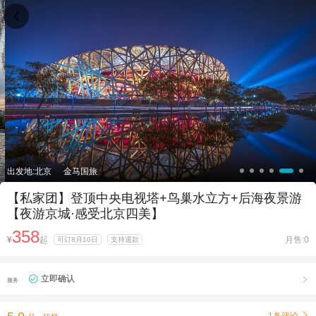

出发地:北京
金马国旅
【私家团】登顶中央电视塔+鸟巢水立方+后海夜景游
【夜游京城·感受北京四美】
358
¥
起
月售:0
可订8月10日
支持退款
立即确认

服务
