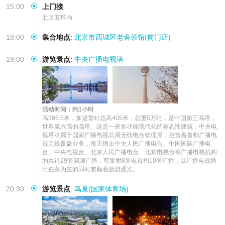
15:00
上门接
北京五环内
18:00
集合地点
:
北京市西城区老舍茶馆(前门店)
19:00
游览景点
:
中央广播电视塔
活动时间：约1小时
高386.5米，加避雷针总高405米，总重5万吨，是中国第三高塔，
世界第六高的高塔。这是一座多功能现代化的标志性建筑，中央电
视塔隶属于国家广播电视总局无线电台管理局，担负着首都广播电
视无线覆盖业务，每天播出中央人民广播电台、中国国际广播电
台、中央电视台、北京人民广播电台、北京电视台等广播电视机构
的共计29套调频广播，可发射8套电视和10套广播，以广播电视播
出任务为主的同时兼顾着旅游观光。
20:30
游览景点
:
鸟巢(国家体育场)