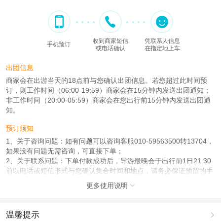
收到商家短信
凭联系人信息
手机预订
或电话确认
在指定地上车
出团信息
商家会在出游当天的18点前与您确认出团信息。若您超过此时间预
订，则工作时间（06:00-19:59）商家会在15分钟内发送出团通知；
非工作时间（20:00-05:59）商家会在您出行前15分钟内发送出团通
知。
预订须知
1、关于咨询问题：如有问题可以咨询客服010-59563500转13704，
如果没有问题无需咨询，可直接下单；
2、关于联系问题：下单付款成功后，导游最晚会于出行前1日21:30
前以电话或短信形式与您确认集合时间和地点，请务必保证预留的手
机号畅通（节假日或晚于21：00下单的情况下，可能延后至
更多使用说明

23:30）。若超时未联系，请拨打客服电话010-59563500转13704。
3、关于成团问题：团队出行可提前咨询客服，或点立即预定产品可
拍日期均可成团！
温馨提示
