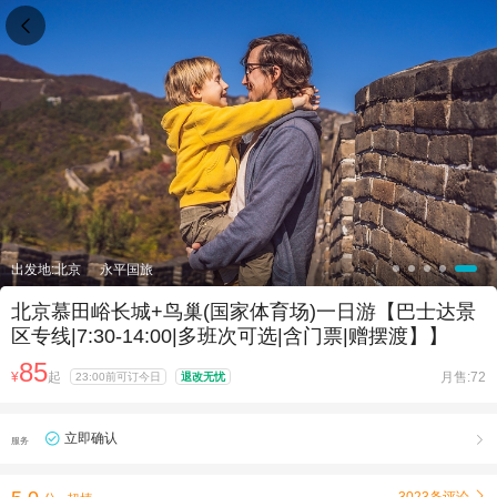

出发地:北京
永平国旅
北京慕田峪长城+鸟巢(国家体育场)一日游【巴士达景
区专线|7:30-14:00|多班次可选|含门票|赠摆渡】】
85
¥
起
月售:72
23:00前可订今日
退改无忧
立即确认

服务
