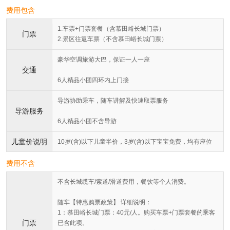
费用包含
1.车票+门票套餐（含慕田峪长城门票）
门票
2.景区往返车票（不含慕田峪长城门票）
豪华空调旅游大巴，保证一人一座
交通
6人精品小团四环内上门接
导游协助乘车，随车讲解及快速取票服务
导游服务
6人精品小团不含导游
儿童价说明
10岁(含)以下儿童半价，3岁(含)以下宝宝免费，均有座位
费用不含
不含长城缆车/索道/滑道费用，餐饮等个人消费。
随车【特惠购票政策】 详细说明：
1：慕田峪长城门票：40元/人。购买车票+门票套餐的乘客
门票
已含此项。