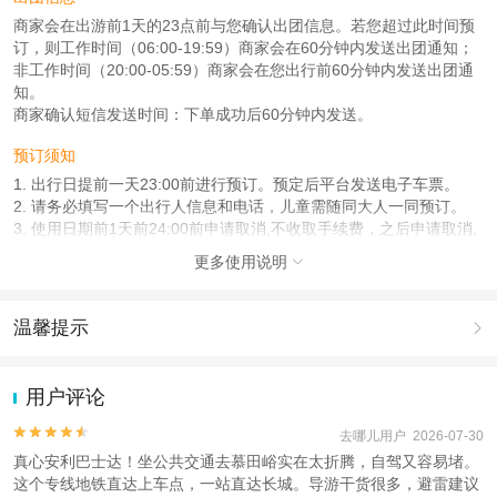
商家会在出游前1天的23点前与您确认出团信息。若您超过此时间预
订，则工作时间（06:00-19:59）商家会在60分钟内发送出团通知；
非工作时间（20:00-05:59）商家会在您出行前60分钟内发送出团通
知。
商家确认短信发送时间：下单成功后60分钟内发送。
预订须知
1. 出行日提前一天23:00前进行预订。预定后平台发送电子车票。
2. 请务必填写一个出行人信息和电话，儿童需随同大人一同预订。
3. 使用日期前1天前24:00前申请取消,不收取手续费，之后申请取消,
收取50.00%损失费。
更多使用说明

使用说明
出行当日，请按预定班次前往北京地铁五号线和平西桥B口接待站，
温馨提示

使用手机扫码上车。
1.去哪儿网提醒您注意人身安全，参加有一定危险性的室内或户外活
人群说明
动（如跳伞、潜水、滑雪等）前，请务必仔细阅读
《风险提示》
。
用户评论
2.为普及旅游安全知识及旅游文明公约，使您的旅程顺利圆满完成，
宝宝3岁（含）以下免费，儿童4-10岁（含）半价，需与成人一同预
特制定
《去哪儿网旅游安全手册》
，请您认真阅读并切实遵守。
订


去哪儿用户 2026-07-30
真心安利巴士达！坐公共交通去慕田峪实在太折腾，自驾又容易堵。
使用方法
这个专线地铁直达上车点，一站直达长城。导游干货很多，避雷建议