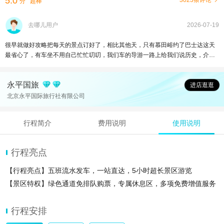
5.0
3023条评论
分
超棒
去哪儿用户
2026-07-19
很早就做好攻略把每天的景点订好了，相比其他天，只有慕田峪约了巴士达这天
最省心了，有车坐不用自己忙忙叨叨，我们车的导游一路上给我们说历史，介绍
慕田峪的游玩路线，预订缆车索道和滑道，忙得不亦乐乎却也井井有条。导游一
口流利的英语掌控自如，业务水平高且专业，有什么问题都解答的很清楚也很有
永平国旅
耐心，不虚此行
进店逛逛
北京永平国际旅行社有限公司
行程简介
费用说明
使用说明
行程亮点
【行程亮点】五班流水发车，一站直达，5小时超长景区游览
【景区特权】绿色通道免排队购票，专属休息区，多项免费增值服务
行程安排