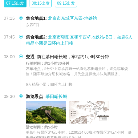
07:15出发
08:15出发
09:15出发
07:15
集合地点1
:
北京市东城区东四-地铁站
东四E口
07:45
集合地点2
:
北京市朝阳区和平西桥地铁站-B口，如选6人
精品小团是四环内上门接
08:00
交通
:
前往慕田峪长城，车程约1小时30分钟
行驶时间：约1小时30分钟
发车地点，5分钟上京承高速一站直达慕田峪景区，避免堵车烦
恼！随车导游介绍长城攻略，并为您提供免排队购票服务。

6人精品小团：四环内上门接
09:30
游览景点
:
慕田峪长城
活动时间：约5小时
单慕行程景区游玩5小时，12:00/14:00班次在景区游玩4小时，慕
田峪+双园行程慕田峪游玩3.5小时
