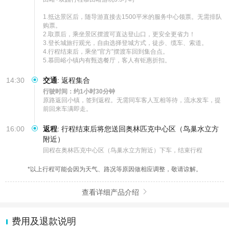
1.抵达景区后，随导游直接去1500平米的服务中心领票。无需排队
购票。

2.取票后，乘坐景区摆渡可直达登山口，更安全更省力！

3.登长城旅行观光，自由选择登城方式，徒步、缆车、索道。 

4.行程结束后，乘坐“官方”摆渡车回到集合点。

5.慕田峪小镇内有甄选餐厅，客人有钜惠折扣。
14:30
交通
:
返程集合
行驶时间：约1小时30分钟
原路返回小镇，签到返程。无需同车客人互相等待，流水发车，提
前回来车满即走。
16:00
返程
:
行程结束后将您送回奥林匹克中心区（鸟巢水立方
附近）
回程在奥林匹克中心区（鸟巢水立方附近）下车，结束行程
*以上行程可能会因为天气、路况等原因做相应调整，敬请谅解。
查看详细产品介绍

费用及退款说明