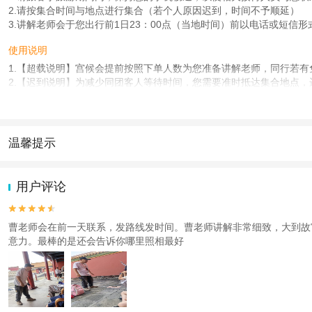
2.请按集合时间与地点进行集合（若个人原因迟到，时间不予顺延）
3.讲解老师会于您出行前1日23：00点（当地时间）前以电话或短信
使用说明
1.【超载说明】宫候会提前按照下单人数为您准备讲解老师，同行若
2.【迟到说明】为减少同团客人等待时间，您需要准时抵达集合地点，
3.因行程讲解大部分是在室内，请穿着舒适的衣服、鞋子，夏 季炎热
4.行程中请保管好随身物品，尽量不要携带贵重物品出行，以防丢失或
产品说明
温馨提示
★本产品不保证100%抢票成功。
1.去哪儿网提醒您注意人身安全，参加有一定危险性的室内或户外活
★故宫门票提前7日开售，我们会全力为您抢票，如遇景点门票售罄情况
2.为普及旅游安全知识及旅游文明公约，使您的旅程顺利圆满完成，特
损退订。介意者请慎重下单，感谢您的理解。
用户评论
人群说明


出游年龄低于【12】周岁(含)，需要至少1名成人旅客全程陪同
曹老师会在前一天联系，发路线发时间。曹老师讲解非常细致，大到故
出游年龄超过【70】周岁(含)，需要至少1名成人旅客全程陪同
意力。最棒的是还会告诉你哪里照相最好
患有疾病的客人，参与此行程前请根据自身条件，请遵医嘱，谨慎出行
使用方法
1.导游会于出行当日22:00前以电话形式与您确认集合时间和地点，
2.出行当日请凭预留的出行人姓名+联系手机在08:30前（建议提前