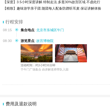
【深度】3.5小时深度讲解.特制走法.多逛30%故宫区域.不虚此行
【精致】趣味游学亲子团.随团每人配备防蹭听耳麦.保证讲解体验
【安心】含票行程省去抢票烦恼.趣味研学线路.带娃家庭安心优
行程安排
08:15
集合地点
:
北京市东城区午门
08:30
游览景点
:
故宫博物院
活动时间：约3小时30分钟
于午门广场集合 由讲解老师带队入园
费用及退款说明