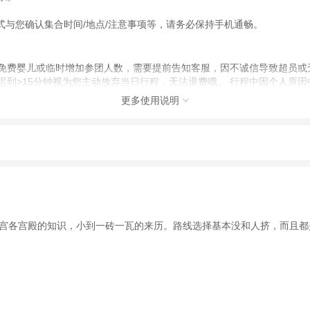
形式与您确认集合时间/地点/注意事项等，请务必保持手机通畅。
有免费婴儿或临时增加参团人数，需要提前告知客服，因不诚信导致超员或
迟到>15分钟视为您主动放弃当日行程，无法退费哦。 行程中因个人原
及天气多变，请备好防暑降温用品和雨伞；
更多使用说明

被窃；
动（如跳伞、潜水、滑雪等）前，请务必仔细阅读
《风险提示》
。
，我们将会在抢票当日22:00前或次日10:00前及时与您联系沟通，
制定
《去哪儿网旅游安全手册》
，请您认真阅读并切实遵守。
宫各宫殿的知识，小到一砖一瓦的来历。路线选择基本没和人挤，而且都
请务必保证预留的手机号畅通（节假日可能延后至22:30）。若超时未联
15分钟）前往约定地点集合。此产品为散客拼团，若因为您迟到无法参团，