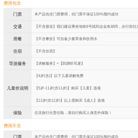
费用包含
门票
本产品包含门票费用，但门票不保证100%预约成功
交通
【不含接送】我们建议乘坐地铁8号线到达金鱼胡同，步行前往
用餐
【不含餐饮】可自备少量零食和饮用水
住宿
【不含住宿】
导游服务
【讲解服务】+【防蹭听耳麦】
【4岁(含)】以下儿童讲解免费
儿童价说明
【5岁-11岁(含11岁)】购买【儿童】选项
【12岁(含12岁)】以上需购买【成人】选项
保险
仅含旅行社责任险，请自行购买人身意外保险！
费用不含
门票
本产品包含门票费用，但门票不保证100%预约成功