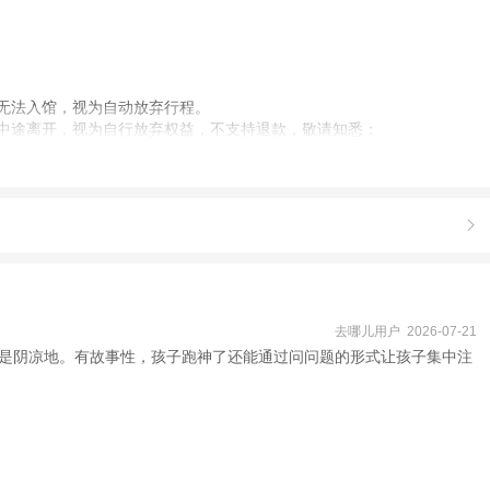
无法入馆，视为自动放弃行程。
因中途离开，视为自行放弃权益，不支持退款，敬请知悉；

为您变更出行日期或换改游览景点，若您不同意订单变更则该订单可全额无
去哪儿用户 2026-07-21
是阴凉地。有故事性，孩子跑神了还能通过问问题的形式让孩子集中注
系，请拨打确认短信中的紧急联系电话或联系客服。
团款不退！