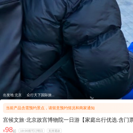
出发地:北京
众行天下国际旅...
当前产品含需预约景点，请留意预约情况和商家通知
宫候文旅·北京故宫博物院一日游【家庭出行优选.含门票预
98
¥
起
19:00前可订明日
支持退款