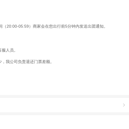
20:00-05:59）商家会在您出行前5分钟内发送出团通知。
客服人员。
少，我公司负责退还门票差额。
价）由旅行社退还。
