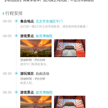
【纯玩品质】商家承诺本产品为真正纯玩团，不进任何购物店
行程安排
08:00
集合地点
:
北京市东城区午门
出行前一晚22:00之前导游联系，请您保持电话畅通！
08:00
游览景点
:
故宫博物院
活动时间：约5分钟
故宫午门检票处集合。
08:30
游玩项目
:
自由活动
活动时间：约5分钟
检票入院。
08:30
游览景点
:
故宫博物院