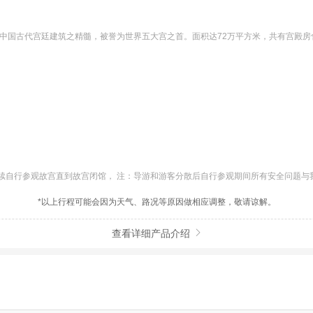
中国古代宫廷建筑之精髓，被誉为世界五大宫之首。面积达72万平方米，共有宫殿房
自行参观故宫直到故宫闭馆， 注：导游和游客分散后自行参观期间所有安全问题与我社
*以上行程可能会因为天气、路况等原因做相应调整，敬请谅解。
查看详细产品介绍
