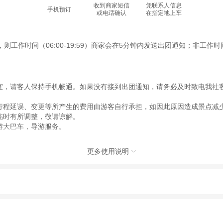
收到商家短信
凭联系人信息
手机预订
或电话确认
在指定地上车
作时间（06:00-19:59）商家会在5分钟内发送出团通知；非工作时间（
宜，请客人保持手机畅通。如果没有接到出团通知，请务必及时致电我社
行程延误、变更等所产生的费用由游客自行承担，如因此原因造成景点减
临时有所调整，敬请谅解。
游大巴车，导游服务。
更多使用说明

生折扣退费的，按实际差额（实际差额=退费项目旅行社折扣价-优待优惠
动（如跳伞、潜水、滑雪等）前，请务必仔细阅读
《风险提示》
。
，次日参加旅行。
制定
《去哪儿网旅游安全手册》
，请您认真阅读并切实遵守。
到。