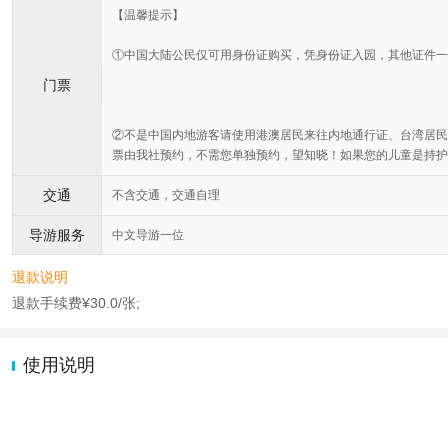
【温馨提示】
①中国大陆公民仅可用身份证购买，凭身份证入园，其他证件一
门票
②不是中国内地游客请使用港澳居民来往内地通行证、台湾居民
票由我社预约，不需您单独预约，望知晓！如果您的儿童是持护
交通
不含交通，交通自理
导游服务
中文导游一位
退款说明
退款手续费¥30.0/张;
使用说明