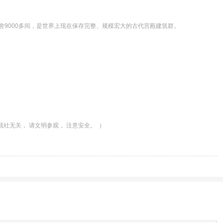
舍9000多间，是世界上现在保存完整、规模宏大的古代宫殿建筑群。
无关， 请文明参观， 注意安全。  ）