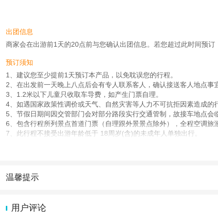
出团信息
商家会在出游前1天的20点前与您确认出团信息。若您超过此时间预订，则工
预订须知
1、建议您至少提前1天预订本产品，以免耽误您的行程。
2、在出发前一天晚上八点后会有专人联系客人，确认接送客人地点事
3、1.2米以下儿童只收取车导费，如产生门票自理。
4、如遇国家政策性调价或天气、自然灾害等人力不可抗拒因素造成的
5、节假日期间因交管部门会对部分路段实行交通管制，故接车地点会
6、包含行程所列景点首道门票（自理跟外景景点除外），全程空调旅
7、此行程不接受出游年龄低于 18周岁(含)的未成年人单独出行。
8、出游年龄超过 70周岁(含)的客人，需要签署健康协议。
9、此行程含高危项目，不接受孕妇及行动不便者。
10、本行程的景点门票为旅行社折扣价，持优待证件（如学生证）产
温馨提示
使用说明
1.如遇出游高峰，行程出发稍早，具体出发时间以导游联系为准！
1.去哪儿网提醒您注意人身安全，参加有一定危险性的室内或户外活
2.如您抵达北京时间稍晚，来不及跟上行程、建议您缓解一下乘车疲乏
2.为普及旅游安全知识及旅游文明公约，使您的旅程顺利圆满完成，特
用户评论
3.您也可以咨询当天行程，前往与导游汇合，但有部分景点可能参观不