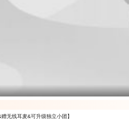
&赠无线耳麦&可升级独立小团】