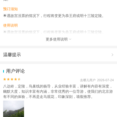
预订须知
🌟遇故宫没票的情况下，行程将变更为恭王府或明十三陵定陵。
使用说明
🌟遇故宫没票的情况下，行程将变更为恭王府或明十三陵定陵。
更多使用说明

注意事项
🌟遇故宫没票的情况下，行程将变更为恭王府或明十三陵定陵。
温馨提示

查看
《工商执照信息》
《特许经营许可证信息》
1.去哪儿网提醒您注意人身安全，参加有一定危险性的室内或户外活
动（如跳伞、潜水、滑雪等）前，请务必仔细阅读
《风险提示》
。
用户评论
2.为普及旅游安全知识及旅游文明公约，使您的旅程顺利圆满完成，
特制定
《去哪儿网旅游安全手册》
，请您认真阅读并切实遵守。


去哪儿用户 2026-07-24
八达岭，定陵，鸟巢线的杨导，从业经验丰富，讲解有内容有深度，
幽默大度，知识丰富有内涵，非常优秀的一位导游，使我们的北京游
有不同的体验，不再是走马观花，印象深刻，墙裂推荐。