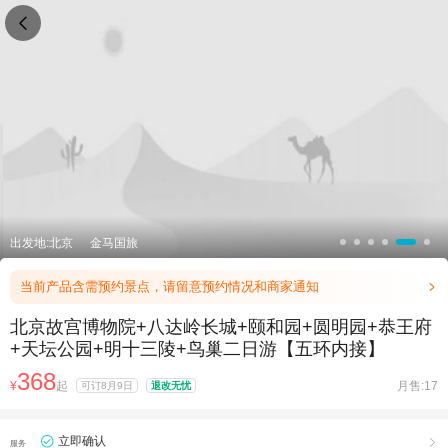

出发地:北京
金马国旅
当前产品含需预约景点，请留意预约情况和商家通知

北京故宫博物院+八达岭长城+颐和园+圆明园+恭王府
+天坛公园+明十三陵+鸟巢二日游【五环内接】
368
¥
起
月售:17
可订8月9日
退改无忧
立即确认

服务