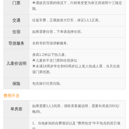
门票
🌟遇故宫没票的情况下，行程将变更为恭王府或明十三陵定
陵。
交通
往返车费，正规旅游大巴车，保证1人1正座。
住宿
如果需要住宿，下单请选择住宿。
导游服务
全程专职导游讲解服务。
身高1.2米以下拍儿童。
🌟儿童价不含门票和住宿床位
儿童价说明
🌟未满18周岁学生和60周岁以上老人拍成人票，当天出游
退门票优惠。
保险
包含旅行社责任险。
费用不含
如果需要1人1间房，请联系客服说明，需要补房差200元/
单房差
晚/间。
1、当地参加的自费项目以及 “费用包含”中不包含的其它项