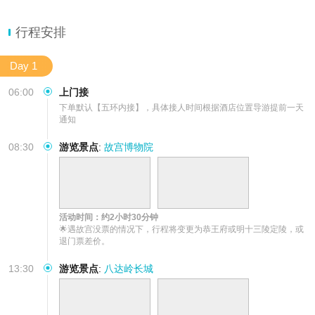
【缤纷景点】故宫门票无票的情况下，退差价替换为明定陵/恭王
行程安排
Day 1
06:00
上门接
下单默认【五环内接】，具体接人时间根据酒店位置导游提前一天
通知
08:30
游览景点
:
故宫博物院
活动时间：约2小时30分钟
🌟遇故宫没票的情况下，行程将变更为恭王府或明十三陵定陵，或
退门票差价。
13:30
游览景点
:
八达岭长城