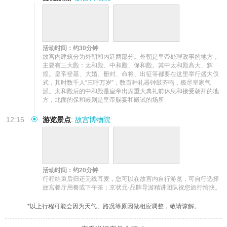
活动时间：约30分钟
故宫内建筑分为外朝和内廷两部分。外朝是皇帝处理政事的地方，
主要有三大殿：太和殿、中和殿、保和殿。其中太和殿高大、辉
煌。皇帝登基、大婚、册封、命将、出征等都要在这里举行盛大仪
式，其时数千人“三呼万岁”，数百种礼器钟鼓齐鸣，极尽皇家气
派。太和殿后的中和殿是皇帝出席重大典礼前休息和接受朝拜的地
方，北面的保和殿则是皇帝赐宴和殿试的场所
12:15
游览景点
:
故宫博物院
活动时间：约20分钟
行程结束后归还无线耳麦，您可以在故宫内自行游览，可自行选择
故宫餐厅用餐或下午茶；京状元·品牌导游精讲团队祝您旅行愉快。
*以上行程可能会因为天气、路况等原因做相应调整，敬请谅解。