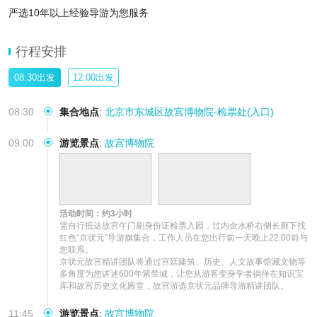
严选10年以上经验导游为您服务
行程安排
08:30出发
12:00出发
08:30
集合地点
:
北京市东城区故宫博物院-检票处(入口)
09:00
游览景点
:
故宫博物院
活动时间：约3小时
需自行抵达故宫午门刷身份证检票入园，过内金水桥右侧长廊下找
红色“京状元”导游旗集合，工作人员在您出行前一天晚上22:00前与
您联系。

京状元故宫精讲团队将通过宫廷建筑、历史、人文故事馆藏文物等
多角度为您讲述600年紫禁城，让您从游客变身学者徜徉在知识宝
库和故宫历史文化殿堂，故宫游选京状元品牌导游精讲团队。
11:45
游览景点
:
故宫博物院