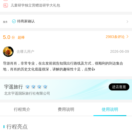
儿童研学独立营赠送研学大礼包
礼
待商家确认

服务
5.0
2983条评论

分
超棒
去哪儿用户
2026-06-09
导游肖肖，非常专业，在出发前就告知我出行路线及方式，很顺利的到达集合
地，肖肖的历史文化底蕴很深，讲解的趣味性十足，点赞👍
宇遥旅行
进店逛逛
北京宇遥国际旅行社有限公司
行程简介
费用说明
使用说明
行程亮点