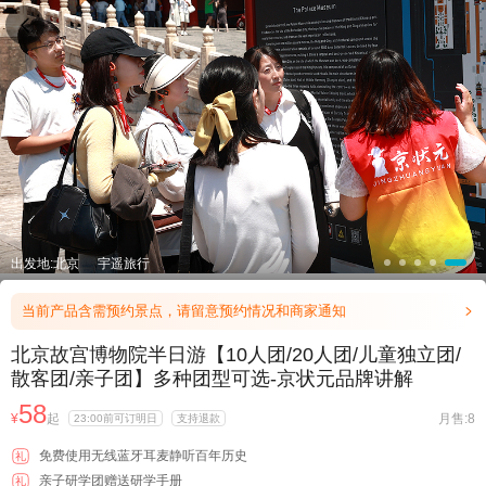

出发地:北京
宇遥旅行
当前产品含需预约景点，请留意预约情况和商家通知

北京故宫博物院半日游【10人团/20人团/儿童独立团/
散客团/亲子团】多种团型可选-京状元品牌讲解
58
¥
起
月售:8
23:00前可订明日
支持退款
免费使用无线蓝牙耳麦静听百年历史
礼
亲子研学团赠送研学手册
礼