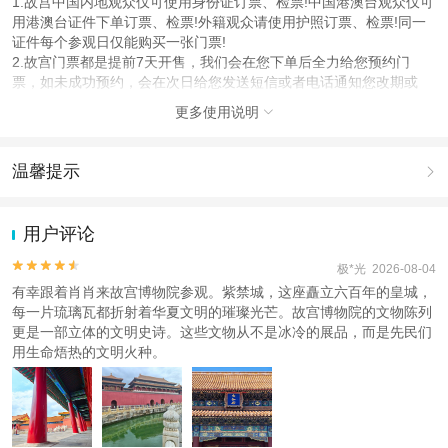
1.故宫中国内地观众仅可使用身份证订票、检票!中国港澳台观众仅可
用港澳台证件下单订票、检票!外籍观众请使用护照订票、检票!同一
证件每个参观日仅能购买一张门票!
2.故宫门票都是提前7天开售，我们会在您下单后全力给您预约门
票，如未成功预约，会在次日给您发送短信或者电话通知您改期或
退，在出游前一天23:00前会有工作人员联系您电话或短信告知具体
更多使用说明

集合地点。
3.故宫门票不能保证百分之百预约成功，如预约失败费用全额退回，
无其他赔偿，谢谢。
温馨提示

使用说明
1.去哪儿网提醒您注意人身安全，参加有一定危险性的室内或户外活
无需取票，请携带下单时预留的身份证原件至景区刷身份证入园即可
动（如跳伞、潜水、滑雪等）前，请务必仔细阅读
《风险提示》
。
用户评论
本产品为散客拼团，请您按照导游通知的集合时间提前到达集合地
2.为普及旅游安全知识及旅游文明公约，使您的旅程顺利圆满完成，
点，导游开始讲团无法接听电话，迟到15分钟视为放弃该行程，无法
特制定
《去哪儿网旅游安全手册》
，请您认真阅读并切实遵守。


极*光 2026-08-04
退款、产生一切损失有个人承担、出行前一天23:00前工作人员和您
有幸跟着肖肖来故宫博物院参观。紫禁城，这座矗立六百年的皇城，
电话或短信联系，请保持手机畅通！注意查看短信！具体时间以导游
每一片琉璃瓦都折射着华夏文明的璀璨光芒。故宫博物院的文物陈列
通知为准
更是一部立体的文明史诗。这些文物从不是冰冷的展品，而是先民们
用生命焐热的文明火种。
产品说明
具体行程线路安排以导游根据景区现场人流为准，谢谢。
人群说明